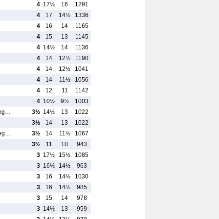
4
17½
16
1291
4
17
14½
1336
4
16
14
1165
4
15
13
1145
4
14½
14
1136
4
14
12½
1190
4
14
12½
1041
4
14
11½
1056
4
12
11
1142
4
10½
9½
1003
reg…
3½
14½
13
1022
3½
14
13
1022
reg…
3½
14
11½
1067
3½
11
10
943
3
17½
15½
1085
3
16½
14½
963
3
16
14½
1030
3
16
14½
985
3
15
14
978
3
14½
13
959