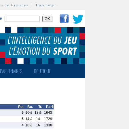
rs de Groupes
|
Imprimer
te
PARTENAIRES
BOUTIQUE
Pts
Bu.
Tr.
Perf
5
16½
13½
1643
5
14½
14
1729
4
18½
16
1338