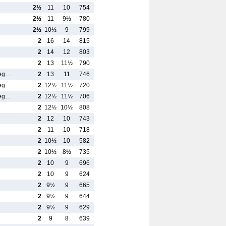
2½
11
10
754
2½
11
9½
780
2½
10½
9
799
2
16
14
815
2
14
12
803
2
13
11½
790
reg…
2
13
11
746
reg…
2
12½
11½
720
reg…
2
12½
11½
706
2
12½
10½
808
2
12
10
743
2
11
10
718
2
10½
10
582
2
10½
8½
735
2
10
9
696
2
10
9
624
2
9½
9
665
2
9½
9
644
2
9½
9
629
2
9
8
639