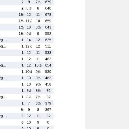
2
9
7½
679
2
8½
8
640
1½
12
11
678
1½
11½
10
659
1½
10
8½
643
1½
9½
9
552
reg…
1
14
12
625
reg…
1
12½
12
511
1
12
11
533
1
12
11
482
reg…
1
12
10½
654
1
10½
9½
530
reg…
1
10
9½
482
1
10
9½
458
1
8½
8½
-82
reg…
1
8½
7½
-82
1
7
6½
379
½
9
8
367
reg…
0
12
11
-82
0
10
9
0
0
10
9
0