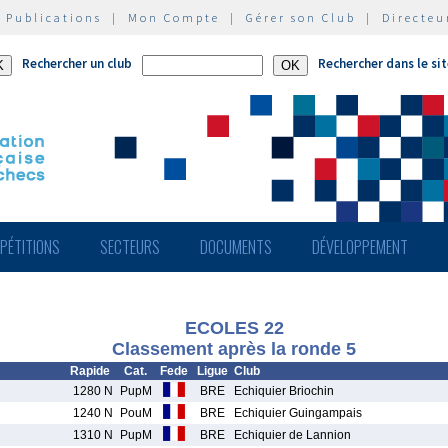
|
Publications
|
Mon Compte
|
Gérer son Club
|
Directeu
Rechercher un club
Rechercher dans le si
PÉTITIONS
SECTEURS
DOCUMENTS
DÉVELOPPEMENT
ECOLES 22
Classement après la ronde 5
Rapide
Cat.
Fede
Ligue
Club
1280 N
PupM
BRE
Echiquier Briochin
1240 N
PouM
BRE
Echiquier Guingampais
1310 N
PupM
BRE
Echiquier de Lannion