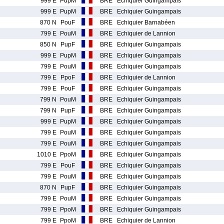
999 E
PupM
BRE
Echiquier Guingampais
999 E
PupM
BRE
Echiquier Guingampais
870 N
PouF
BRE
Echiquier Barnabéen
799 E
PouM
BRE
Echiquier de Lannion
850 N
PupF
BRE
Echiquier Guingampais
999 E
PupM
BRE
Echiquier Guingampais
799 E
PouM
BRE
Echiquier Guingampais
799 E
PpoF
BRE
Echiquier de Lannion
799 E
PouF
BRE
Echiquier Guingampais
799 N
PouM
BRE
Echiquier Guingampais
799 N
PupF
BRE
Echiquier Guingampais
999 E
PupM
BRE
Echiquier Guingampais
799 E
PouM
BRE
Echiquier Guingampais
799 E
PouM
BRE
Echiquier Guingampais
1010 E
PpoM
BRE
Echiquier Guingampais
799 E
PouF
BRE
Echiquier Guingampais
799 E
PouM
BRE
Echiquier Guingampais
870 N
PupF
BRE
Echiquier Guingampais
799 E
PouM
BRE
Echiquier Guingampais
799 E
PpoM
BRE
Echiquier Guingampais
799 E
PpoM
BRE
Echiquier de Lannion