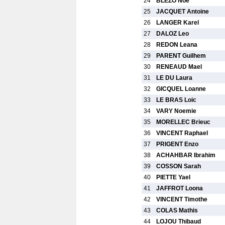
24
BLEZO Noe
25
JACQUET Antoine
26
LANGER Karel
27
DALOZ Leo
28
REDON Leana
29
PARENT Guilhem
30
RENEAUD Mael
31
LE DU Laura
32
GICQUEL Loanne
33
LE BRAS Loic
34
VARY Noemie
35
MORELLEC Brieuc
36
VINCENT Raphael
37
PRIGENT Enzo
38
ACHAHBAR Ibrahim
39
COSSON Sarah
40
PIETTE Yael
41
JAFFROT Loona
42
VINCENT Timothe
43
COLAS Mathis
44
LOJOU Thibaud