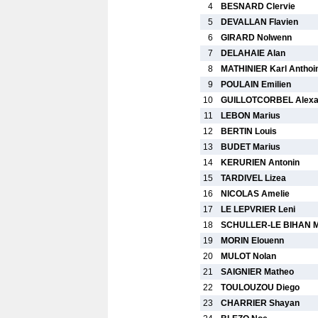
4
BESNARD Clervie
5
DEVALLAN Flavien
6
GIRARD Nolwenn
7
DELAHAIE Alan
8
MATHINIER Karl Anthoi
9
POULAIN Emilien
10
GUILLOTCORBEL Alexa
11
LEBON Marius
12
BERTIN Louis
13
BUDET Marius
14
KERURIEN Antonin
15
TARDIVEL Lizea
16
NICOLAS Amelie
17
LE LEPVRIER Leni
18
SCHULLER-LE BIHAN M
19
MORIN Elouenn
20
MULOT Nolan
21
SAIGNIER Matheo
22
TOULOUZOU Diego
23
CHARRIER Shayan