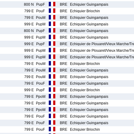
800 N
PupF
BRE
Echiquier Guingampais
799 E
PouF
BRE
Echiquier Briochin
799 E
PouM
BRE
Echiquier Guingampais
999 E
PupM
BRE
Echiquier Guingampais
800 N
PupF
BRE
Echiquier Guingampais
999 E
PupM
BRE
Echiquier Guingampais
999 E
PupF
BRE
Echiquier de Plouaret/Vieux Marche/T
999 E
PupM
BRE
Echiquier de Plouaret/Vieux Marche/T
999 E
PupM
BRE
Echiquier de Plouaret/Vieux Marche/T
799 E
PouM
BRE
Echiquier Briochin
799 E
PouM
BRE
Echiquier Guingampais
799 E
PouM
BRE
Echiquier Guingampais
799 E
PouF
BRE
Echiquier Guingampais
999 E
PupF
BRE
Echiquier Briochin
799 E
PpoM
BRE
Echiquier Guingampais
799 E
PpoM
BRE
Echiquier Guingampais
799 E
PpoM
BRE
Echiquier Guingampais
799 E
PouF
BRE
Echiquier Guingampais
799 E
PouF
BRE
Echiquier Guingampais
799 E
PouF
BRE
Echiquier Briochin