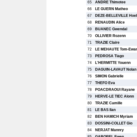
65
ANDRE Thimotee
66
LE GUERN Matheo
67
DEZE-BELLEVILLE Hoel
68
RENAUDIN Alice
69
BUANEC Gwendal
70
OLLIVIER Rozenn
71
TRAZIE Claire
72
LE MEHAUTE Tom-Ewa
73
PEDROSA Tiago
74
L'HERMITTE Youenn
75
DAGUIN-LAVAUT Nolan
76
SIMON Gabrielle
77
THEFO Eva
78
POACDRAOUI Rayane
79
HERVE-LE TIEC Alonn
80
TRAZIE Camille
81
LE BAS Ilan
82
BEN HAMICH Myriam
83
DOSSINI-COLLET Gio
84
NERJAT Mannry
85
GABOREL Ewen