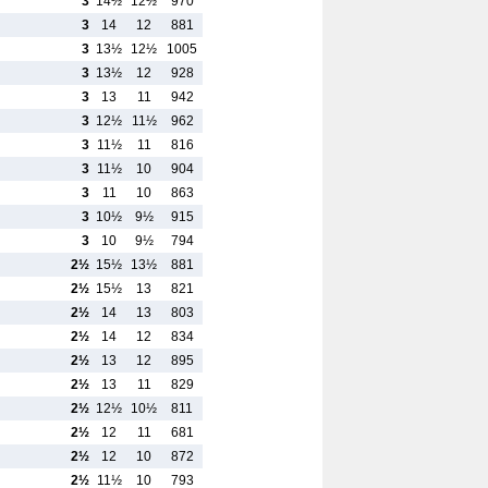
3
14½
12½
970
3
14
12
881
3
13½
12½
1005
3
13½
12
928
3
13
11
942
3
12½
11½
962
3
11½
11
816
3
11½
10
904
3
11
10
863
3
10½
9½
915
3
10
9½
794
2½
15½
13½
881
2½
15½
13
821
2½
14
13
803
2½
14
12
834
2½
13
12
895
2½
13
11
829
2½
12½
10½
811
2½
12
11
681
2½
12
10
872
2½
11½
10
793