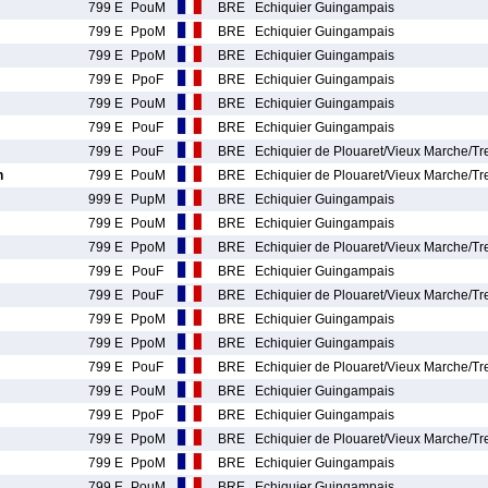
799 E
PouM
BRE
Echiquier Guingampais
799 E
PpoM
BRE
Echiquier Guingampais
799 E
PpoM
BRE
Echiquier Guingampais
799 E
PpoF
BRE
Echiquier Guingampais
799 E
PouM
BRE
Echiquier Guingampais
799 E
PouF
BRE
Echiquier Guingampais
799 E
PouF
BRE
Echiquier de Plouaret/Vieux Marche/T
n
799 E
PouM
BRE
Echiquier de Plouaret/Vieux Marche/T
999 E
PupM
BRE
Echiquier Guingampais
799 E
PouM
BRE
Echiquier Guingampais
799 E
PpoM
BRE
Echiquier de Plouaret/Vieux Marche/T
799 E
PouF
BRE
Echiquier Guingampais
799 E
PouF
BRE
Echiquier de Plouaret/Vieux Marche/T
799 E
PpoM
BRE
Echiquier Guingampais
799 E
PpoM
BRE
Echiquier Guingampais
799 E
PouF
BRE
Echiquier de Plouaret/Vieux Marche/T
799 E
PouM
BRE
Echiquier Guingampais
799 E
PpoF
BRE
Echiquier Guingampais
799 E
PpoM
BRE
Echiquier de Plouaret/Vieux Marche/T
799 E
PpoM
BRE
Echiquier Guingampais
799 E
PouM
BRE
Echiquier Guingampais