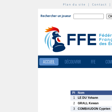
Plan du site
|
Contact
Rechercher un joueur
ACCUEIL
DÉCOUVRIR
FFE
COM
Pl
Nom
1
LE DU Yohann
2
GRALL Kewan
3
COMBAUDON Cyprien