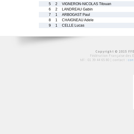
5
2
VIGNERON-NICOLAS Titouan
6
2
LANDREAU Gabin
7
1
ARBOGAST Paul
8
1
CHAIGNEAU Adele
9
1
CELLE Lucas
Copyright © 2015 FFE
Fédération Française des 
tél :
01 39 44 65 80
| contact :
con