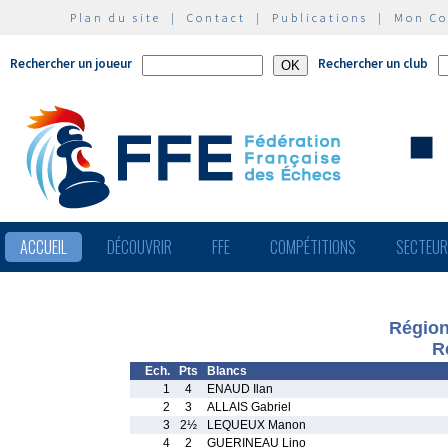
Plan du site
|
Contact
|
Publications
|
Mon C
Rechercher un joueur
Rechercher un club
ACCUEIL
DÉCOUVRIR
FFE
COMPÉTITIONS
SECTEU
Région
R
Ech.
Pts
Blancs
1
4
ENAUD Ilan
2
3
ALLAIS Gabriel
3
2½
LEQUEUX Manon
4
2
GUERINEAU Lino