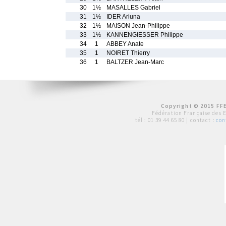
30
1½
MASALLES Gabriel
31
1½
IDER Ariuna
32
1½
MAISON Jean-Philippe
33
1½
KANNENGIESSER Philippe
34
1
ABBEY Anate
35
1
NOIRET Thierry
36
1
BALTZER Jean-Marc
Copyright © 2015 FFE
Fédération Française des 
tél :
01 39 44 65 80
| contact :
con