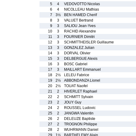
5
4
VEDOVOTTO Nicolas
6
4
NICOLLEAU Mathias
7
3½
BEN HAMED Cherif
8
3
VALUET Bertrand
9
3
SALIOU Jean-Yves
10
3
RACHID Alexandre
11
3
FOURNIER Dimitri
12
3
SCHMITTHEISLER Guillaume
13
3
GONZALEZ Julian
14
3
DORVAL Olivier
15
3
DELBERGUE Alexis
16
3
BOSC Gabriel
17
3
MAILLART Emmanuel
18
2½
LELEU Fabrice
19
2½
ABBONDANZA Lionel
20
2½
TOUAT Naofel
21
2
HIVERLET Raphael
22
2
SCHMITT Sylvain
23
2
JOUY Guy
24
2
ROUSSEL Ludovic
25
2
JANGWA Valentin
26
2
DELEUZE Baptiste
27
2
TROGNON Philippe
28
2
WUHRMANN Daniel
29
1½
BARTHELEMY Alain