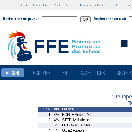
Plan du site
|
Contact
|
Publications
|
Mon C
Rechercher un joueur
Rechercher un club
ACCUEIL
DÉCOUVRIR
FFE
COMPÉTITIONS
SECTEU
10e Ope
R
Ech.
Pts
Blancs
1
4½
BONTE Andrei-Mihai
2
4½
STEPHAN Victor
3
4
DELORME Alban
4
4
GUEZ Fabien