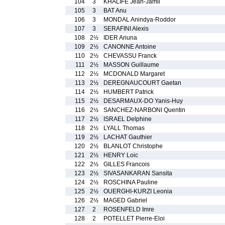
104
3
KHALIFE Jean-Jamil
105
3
BAT Anu
106
3
MONDAL Anindya-Roddor
107
3
SERAFINI Alexis
108
2½
IDER Ariuna
109
2½
CANONNE Antoine
110
2½
CHEVASSU Franck
111
2½
MASSON Guillaume
112
2½
MCDONALD Margaret
113
2½
DEREGNAUCOURT Gaetan
114
2½
HUMBERT Patrick
115
2½
DESARMAUX-DO Yanis-Huy
116
2½
SANCHEZ-NARBONI Quentin
117
2½
ISRAEL Delphine
118
2½
LYALL Thomas
119
2½
LACHAT Gauthier
120
2½
BLANLOT Christophe
121
2½
HENRY Loic
122
2½
GILLES Francois
123
2½
SIVASANKARAN Sansita
124
2½
ROSCHINA Pauline
125
2½
OUERGHI-KURZI Leonia
126
2½
MAGED Gabriel
127
2
ROSENFELD Imre
128
2
POTELLET Pierre-Eloi