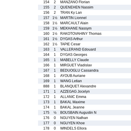
154
2
MANZANO Florian
155
2
QUENEHEN Nassim
156
2
TRAN Ky Lan
157
1½
MARTIN Lionnel
158
1½
MARCAULT Alain
159
1½
MEKHANE Nassym
160
1½
RAKOTOVAHINY Thomas
161
1½
DYGAS Arthur
162
1½
TAPIE Cesar
163
1
VALLERAND Edouard
164
1
DYGAS Georges
165
1
MABELLY Claude
166
1
MIRGUET Vladislav
167
1
BEDUOGLU Cassandra
168
1
AYOUB Auriane
169
1
WANG Letian
888
1
BLANQUET Alexandre
171
1
AZZEGAG Jocelyn
172
1
ALLANIC Emma
173
1
BAKAL Maxime
174
1
BAKAL Jeanne
175
½
BOUSBAIN Augustin N
176
0
NGUYEN Nathan
177
0
NGUYEN Khoe
178
0
WINDELS Ellora