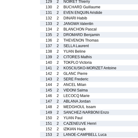
129
2
NOIRET Thierry
130
2
BUCHARD Guillaume
131
2
EVEN ENQUIN Aristide
132
2
DINARI Habib
133
2
JANGWA Valentin
134
2
BLANCHON Pascal
135
2
DROMARD Benjamin
136
2
THEVENON Thomas
137
2
SELLA Laurent
138
2
YUAN Beline
139
2
CITORES Mathis
140
2
TOKPLO Victoria
141
2
KOSCIUSKO-MORIZET Antoine
142
2
GLANC Pierre
143
2
SERE Frederic
144
2
ANCEL Milan
145
2
VIDONI Salma
146
2
LECOCQ Marie
147
2
ABLANA Jordan
148
2
MEDGHOUL Issam
149
2
SANCHEZ-NARBONI Enzo
150
2
YUAN Paul
151
2
CAZENEUVE Henri
152
2
IZIKIAN Hayk
153
2
LANOE-CAMPBELL Luca