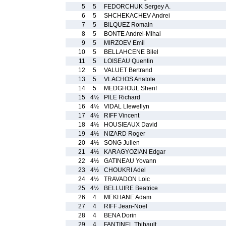
5
5
FEDORCHUK Sergey A.
6
5
SHCHEKACHEV Andrei
7
5
BILQUEZ Romain
8
5
BONTE Andrei-Mihai
9
5
MIRZOEV Emil
10
5
BELLAHCENE Bilel
11
5
LOISEAU Quentin
12
5
VALUET Bertrand
13
5
VLACHOS Anatole
14
5
MEDGHOUL Sherif
15
4½
PILE Richard
16
4½
VIDAL Llewellyn
17
4½
RIFF Vincent
18
4½
HOUSIEAUX David
19
4½
NIZARD Roger
20
4½
SONG Julien
21
4½
KARAGYOZIAN Edgar
22
4½
GATINEAU Yovann
23
4½
CHOUKRI Adel
24
4½
TRAVADON Loic
25
4½
BELLUIRE Beatrice
26
4
MEKHANE Adam
27
4
RIFF Jean-Noel
28
4
BENA Dorin
29
4
FANTINEL Thibault