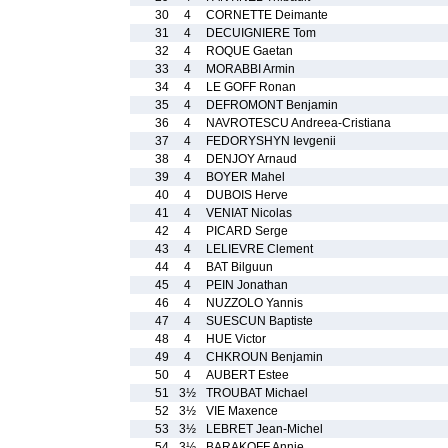
30
4
CORNETTE Deimante
31
4
DECUIGNIERE Tom
32
4
ROQUE Gaetan
33
4
MORABBI Armin
34
4
LE GOFF Ronan
35
4
DEFROMONT Benjamin
36
4
NAVROTESCU Andreea-Cristiana
37
4
FEDORYSHYN Ievgenii
38
4
DENJOY Arnaud
39
4
BOYER Mahel
40
4
DUBOIS Herve
41
4
VENIAT Nicolas
42
4
PICARD Serge
43
4
LELIEVRE Clement
44
4
BAT Bilguun
45
4
PEIN Jonathan
46
4
NUZZOLO Yannis
47
4
SUESCUN Baptiste
48
4
HUE Victor
49
4
CHKROUN Benjamin
50
4
AUBERT Estee
51
3½
TROUBAT Michael
52
3½
VIE Maxence
53
3½
LEBRET Jean-Michel
54
3½
BARAKOFF Annie