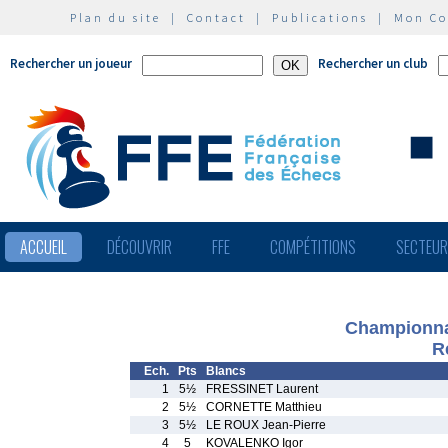
Plan du site
|
Contact
|
Publications
|
Mon C
Rechercher un joueur
Rechercher un club
ACCUEIL
DÉCOUVRIR
FFE
COMPÉTITIONS
SECTEU
Championna
R
Ech.
Pts
Blancs
1
5½
FRESSINET Laurent
2
5½
CORNETTE Matthieu
3
5½
LE ROUX Jean-Pierre
4
5
KOVALENKO Igor