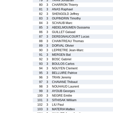
79
3
TRAN Jonathan
80
3
CHARRON Thierry
81
3
ANAS Raphael
82
3
SHENGOLD Jeffrey
83
3
OUPINDRIN Timothy
84
3
SCHAUB Marc
85
3
ABDELMOUMEN Oussama
86
3
GUILLET Galaad
87
3
DEREGNAUCOURT Lucas
88
3
CHAINTREAU Thomas
89
3
DORVAL Olivier
90
3
LEPRETRE Jean-Marc
91
3
MERGEN Bat
92
3
BOSC Gabriel
93
3
BOULOS Carlos
94
3
NGUYEN Clement
95
3
BELLUIRE Patrice
96
3
TRAN Jeremy
97
3
CHAVANE Thibaut
98
3
NOUHAUD Laurent
99
3
AYOUB Georges
100
3
NEGRE Emilie
101
3
SITHISAK William
102
3
LIU Paul
103
3
MATERIA Matteo