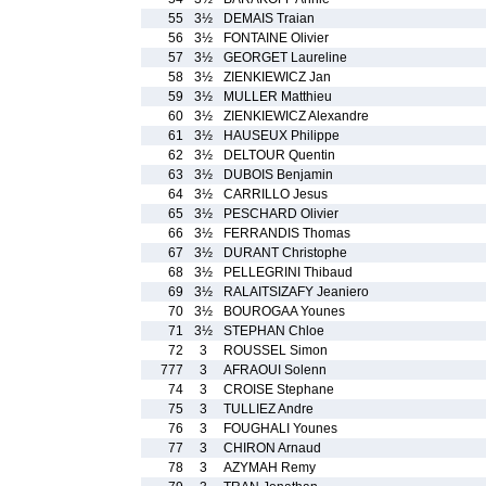
55
3½
DEMAIS Traian
56
3½
FONTAINE Olivier
57
3½
GEORGET Laureline
58
3½
ZIENKIEWICZ Jan
59
3½
MULLER Matthieu
60
3½
ZIENKIEWICZ Alexandre
61
3½
HAUSEUX Philippe
62
3½
DELTOUR Quentin
63
3½
DUBOIS Benjamin
64
3½
CARRILLO Jesus
65
3½
PESCHARD Olivier
66
3½
FERRANDIS Thomas
67
3½
DURANT Christophe
68
3½
PELLEGRINI Thibaud
69
3½
RALAITSIZAFY Jeaniero
70
3½
BOUROGAA Younes
71
3½
STEPHAN Chloe
72
3
ROUSSEL Simon
777
3
AFRAOUI Solenn
74
3
CROISE Stephane
75
3
TULLIEZ Andre
76
3
FOUGHALI Younes
77
3
CHIRON Arnaud
78
3
AZYMAH Remy