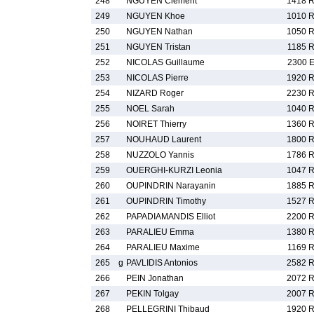
248
NGUYEN Clement
1418 
249
NGUYEN Khoe
1010 
250
NGUYEN Nathan
1050 
251
NGUYEN Tristan
1185 
252
NICOLAS Guillaume
2300 
253
NICOLAS Pierre
1920 
254
NIZARD Roger
2230 
255
NOEL Sarah
1040 
256
NOIRET Thierry
1360 
257
NOUHAUD Laurent
1800 
258
NUZZOLO Yannis
1786 
259
OUERGHI-KURZI Leonia
1047 
260
OUPINDRIN Narayanin
1885 
261
OUPINDRIN Timothy
1527 
262
PAPADIAMANDIS Elliot
2200 
263
PARALIEU Emma
1380 
264
PARALIEU Maxime
1169 
265
g
PAVLIDIS Antonios
2582 
266
PEIN Jonathan
2072 
267
PEKIN Tolgay
2007 
268
PELLEGRINI Thibaud
1920 