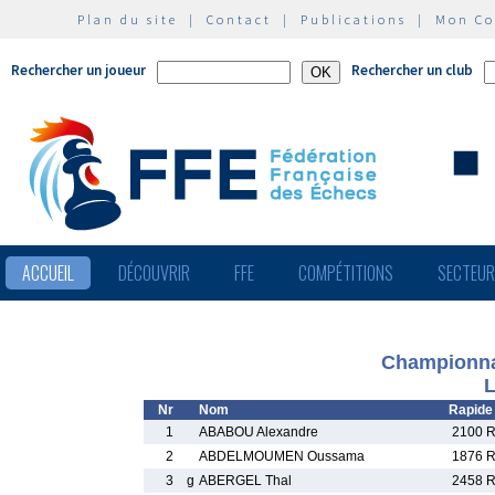
Plan du site
|
Contact
|
Publications
|
Mon C
Rechercher un joueur
Rechercher un club
ACCUEIL
DÉCOUVRIR
FFE
COMPÉTITIONS
SECTEU
Championna
L
Nr
Nom
Rapide
1
ABABOU Alexandre
2100 
2
ABDELMOUMEN Oussama
1876 
3
g
ABERGEL Thal
2458 