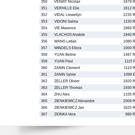
350
VENIAT Nicolas
1879 
351
VERHILLE Elie
1812 
352
VIDAL Llewellyn
2235 
353
VIDONI Salma
1150 
354
VIE Maxence
1860 
355
VLACHOS Anatole
1940 
356
WANG Letian
1080 
357
WINDELS Ellora
1000 
358
YUAN Beline
1487 
359
YUAN Paul
1115 
360
ZANIN Clement
1110 
361
ZANIN Sylvie
1098 
362
ZELLER Olivier
1920 
363
ZELLER Thomas
1930 
364
ZHU Alex
1335 
365
ZIENKIEWICZ Alexandre
2009 
366
ZIENKIEWICZ Jan
1625 
367
ZIONKA Vera
980 