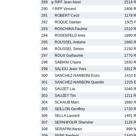
289
g
RIFF Jean-Noel
2518 
290
f
RIFF Vincent
2406 
291
ROBERT Cecil
1178 
292
ROQUE Gaetan
1925 
293
ROSCHINA Pauline
1510 
294
ROSENFELD Imre
1890 
295
ROUSSEL Antoine
1680 
296
ROUSSEL Simon
2150 
297
ROUX Guillaume
1770 
298
SABIANI Chjara
1830 
299
SALIOU Jean-Yves
1922 
300
SANCHEZ-NARBONI Enzo
1410 
301
SANCHEZ-NARBONI Quentin
1225 
302
SAUZET Lia
1040 
303
SAUZET Tim
1211 
304
SCHAUB Marc
1880 
305
SEILLON Geoffrey
1720 
306
SELLA Laurent
1491 
307
SEPAHPOUR Shervine
1126 
308
SERAFINI Alexis
999 
309
SERE Frederic
1440 