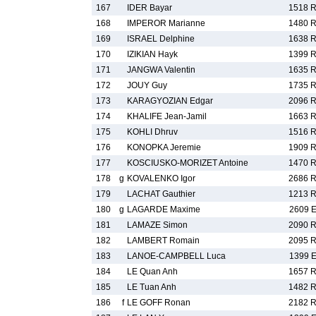
167
IDER Bayar
1518 
168
IMPEROR Marianne
1480 
169
ISRAEL Delphine
1638 
170
IZIKIAN Hayk
1399 
171
JANGWA Valentin
1635 
172
JOUY Guy
1735 
173
KARAGYOZIAN Edgar
2096 
174
KHALIFE Jean-Jamil
1663 
175
KOHLI Dhruv
1516 
176
KONOPKA Jeremie
1909 
177
KOSCIUSKO-MORIZET Antoine
1470 
178
g
KOVALENKO Igor
2686 
179
LACHAT Gauthier
1213 
180
g
LAGARDE Maxime
2609 
181
LAMAZE Simon
2090 
182
LAMBERT Romain
2095 
183
LANOE-CAMPBELL Luca
1399 
184
LE Quan Anh
1657 
185
LE Tuan Anh
1482 
186
f
LE GOFF Ronan
2182 