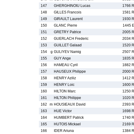
147
GHERGHINOIU Lucas
1766 
148
GILLES Francois
1581 
149
GIRAULT Laurent
1930 
150
GLANC Pierre
1445 
151
GRETRY Patrice
2005 
152
GUERLACH Frederic
2034 
153
GUILLET Galaad
1520 
154
g
GULIYEV Namig
2507 
155
GUY Ange
1835 
156
HAMEAU Cyril
1882 
157
HAUSEUX Philippe
2000 
158
HENRY Aziliz
1412 
159
HENRY Loic
1600 
160
HILTON Marc
1250 
161
HILTON Philippe
1020 
162
m
HOUSIEAUX David
2393 
163
HUE Victor
1698 
164
HUMBERT Patrick
1740 
165
HUTOIS Mickael
2169 
166
IDER Ariuna
1384 