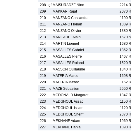
208
gf
MAISURADZE Nino
2214 
209
MAKKAR Rajat
2070 
210
MANZANO Cassandra
1190 
211
MANZANO Florian
1389 
212
MANZANO Olivier
1380 
213
MARCAULT Alain
1670 
214
MARTIN Lionnel
1680 
215
MASALLES Gabriel
1362 
216
MASALLES Pierre
1467 
217
MASALLES Roland
1520 
218
MASSON Guillaume
1840 
219
MATERIA Marco
1698 
220
MATERIA Matteo
1152 
221
g
MAZE Sebastien
2550 
222
MCDONALD Margaret
1347 
223
MEDGHOUL Assad
1150 
224
MEDGHOUL Issam
1120 
225
MEDGHOUL Sherif
2370 
226
MEKHANE Adam
1969 
227
MEKHANE Hania
1090 