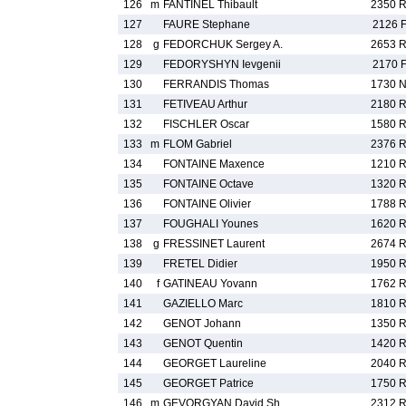
126
m
FANTINEL Thibault
2350 
127
FAURE Stephane
2126 
128
g
FEDORCHUK Sergey A.
2653 
129
FEDORYSHYN Ievgenii
2170 
130
FERRANDIS Thomas
1730 
131
FETIVEAU Arthur
2180 
132
FISCHLER Oscar
1580 
133
m
FLOM Gabriel
2376 
134
FONTAINE Maxence
1210 
135
FONTAINE Octave
1320 
136
FONTAINE Olivier
1788 
137
FOUGHALI Younes
1620 
138
g
FRESSINET Laurent
2674 
139
FRETEL Didier
1950 
140
f
GATINEAU Yovann
1762 
141
GAZIELLO Marc
1810 
142
GENOT Johann
1350 
143
GENOT Quentin
1420 
144
GEORGET Laureline
2040 
145
GEORGET Patrice
1750 
146
m
GEVORGYAN David Sh.
2312 