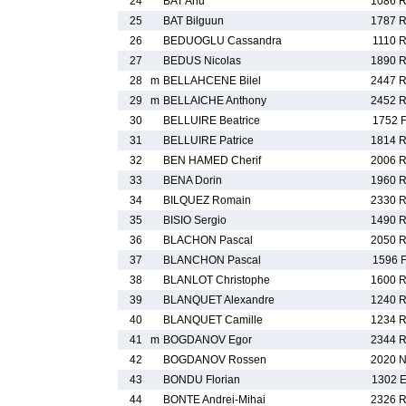
24
BAT Anu
1086 
25
BAT Bilguun
1787 
26
BEDUOGLU Cassandra
1110 
27
BEDUS Nicolas
1890 
28
m
BELLAHCENE Bilel
2447 
29
m
BELLAICHE Anthony
2452 
30
BELLUIRE Beatrice
1752 
31
BELLUIRE Patrice
1814 
32
BEN HAMED Cherif
2006 
33
BENA Dorin
1960 
34
BILQUEZ Romain
2330 
35
BISIO Sergio
1490 
36
BLACHON Pascal
2050 
37
BLANCHON Pascal
1596 
38
BLANLOT Christophe
1600 
39
BLANQUET Alexandre
1240 
40
BLANQUET Camille
1234 
41
m
BOGDANOV Egor
2344 
42
BOGDANOV Rossen
2020 
43
BONDU Florian
1302 
44
BONTE Andrei-Mihai
2326 