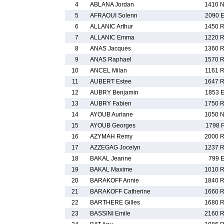
4
ABLANA Jordan
1410 
5
AFRAOUI Solenn
2090 
6
ALLANIC Arthur
1450 
7
ALLANIC Emma
1220 
8
ANAS Jacques
1360 
9
ANAS Raphael
1570 
10
ANCEL Milan
1161 
11
AUBERT Estee
1647 
12
AUBRY Benjamin
1853 
13
AUBRY Fabien
1750 
14
AYOUB Auriane
1050 
15
AYOUB Georges
1798 
16
AZYMAH Remy
2000 
17
AZZEGAG Jocelyn
1237 
18
BAKAL Jeanne
799 
19
BAKAL Maxime
1010 
20
BARAKOFF Annie
1840 
21
BARAKOFF Catherine
1660 
22
BARTHERE Gilles
1680 
23
BASSINI Emile
2160 