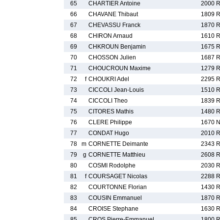
65
CHARTIER Antoine
2000 
66
CHAVANE Thibaut
1809 
67
CHEVASSU Franck
1870 
68
CHIRON Arnaud
1610 
69
CHKROUN Benjamin
1675 
70
CHOSSON Julien
1687 
71
CHOUCROUN Maxime
1279 
72
f
CHOUKRI Adel
2295 
73
CICCOLI Jean-Louis
1510 
74
CICCOLI Theo
1839 
75
CITORES Mathis
1480 
76
CLERE Philippe
1670 
77
CONDAT Hugo
2010 
78
m
CORNETTE Deimante
2343 
79
g
CORNETTE Matthieu
2608 
80
COSMI Rodolphe
2030 
81
f
COURSAGET Nicolas
2288 
82
COURTONNE Florian
1430 
83
COUSIN Emmanuel
1870 
84
CROISE Stephane
1630 
85
CROS Pierre-Emmanuel
1800 