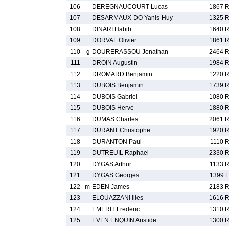
106
DEREGNAUCOURT Lucas
1867 
107
DESARMAUX-DO Yanis-Huy
1325 
108
DINARI Habib
1640 
109
DORVAL Olivier
1861 
110
g
DOURERASSOU Jonathan
2464 
111
DROIN Augustin
1984 
112
DROMARD Benjamin
1220 
113
DUBOIS Benjamin
1739 
114
DUBOIS Gabriel
1080 
115
DUBOIS Herve
1880 
116
DUMAS Charles
2061 
117
DURANT Christophe
1920 
118
DURANTON Paul
1110 
119
DUTREUIL Raphael
2330 
120
DYGAS Arthur
1133 
121
DYGAS Georges
1399 
122
m
EDEN James
2183 
123
ELOUAZZANI Ilies
1616 
124
EMERIT Frederic
1310 
125
EVEN ENQUIN Aristide
1300 