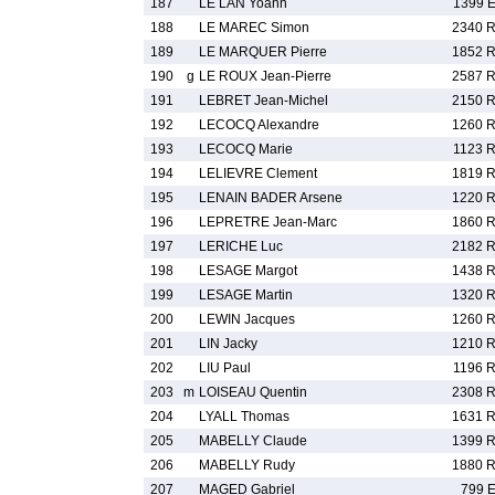
187
LE LAN Yoann
1399 
188
LE MAREC Simon
2340 
189
LE MARQUER Pierre
1852 
190
g
LE ROUX Jean-Pierre
2587 
191
LEBRET Jean-Michel
2150 
192
LECOCQ Alexandre
1260 
193
LECOCQ Marie
1123 
194
LELIEVRE Clement
1819 
195
LENAIN BADER Arsene
1220 
196
LEPRETRE Jean-Marc
1860 
197
LERICHE Luc
2182 
198
LESAGE Margot
1438 
199
LESAGE Martin
1320 
200
LEWIN Jacques
1260 
201
LIN Jacky
1210 
202
LIU Paul
1196 
203
m
LOISEAU Quentin
2308 
204
LYALL Thomas
1631 
205
MABELLY Claude
1399 
206
MABELLY Rudy
1880 
207
MAGED Gabriel
799 