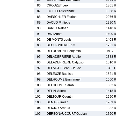
86
CROUZET Leo
1361 
87
CUTTOLI Alexandre
1538 
88
DAESCHLER Florian
2076 
89
DAOUD Philippe
1990 
90
DARSA Nathan
1140 
91
DAZI Adam
1400 
92
DE MONTS Louis
1403 
93
DECUIGNIERE Tom
1951 
94
DEFROMONT Benjamin
1917 
95
DELADERRIERE Apollo
1388 
96
DELADERRIERE Calypso
1010 
97
DELAIGLE Jean-Claude
1399 
98
DELEUZE Baptiste
1521 
99
DELHOUME Emmanuel
1050 
100
DELHOUME Sarah
1302 
101
DELIN Valere
1418 
102
DELTOUR Quentin
1990 
103
DEMAIS Traian
1769 
104
DENJOY Arnaud
1882 
105
DEREGNAUCOURT Gaetan
1750 