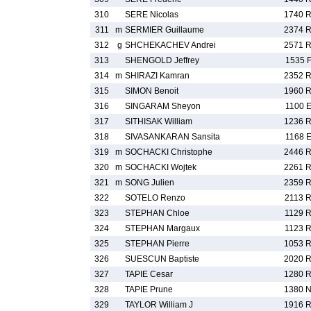
310
SERE Nicolas
1740 
311
m
SERMIER Guillaume
2374 
312
g
SHCHEKACHEV Andrei
2571 
313
SHENGOLD Jeffrey
1535 
314
m
SHIRAZI Kamran
2352 
315
SIMON Benoit
1960 
316
SINGARAM Sheyon
1100 
317
SITHISAK William
1236 
318
SIVASANKARAN Sansita
1168 
319
m
SOCHACKI Christophe
2446 
320
m
SOCHACKI Wojtek
2261 
321
m
SONG Julien
2359 
322
SOTELO Renzo
2113 
323
STEPHAN Chloe
1129 
324
STEPHAN Margaux
1123 
325
STEPHAN Pierre
1053 
326
SUESCUN Baptiste
2020 
327
TAPIE Cesar
1280 
328
TAPIE Prune
1380 
329
TAYLOR William J
1916 