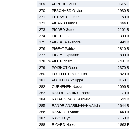
269
PERCHE Louis
1789 
270
PESCHARD Olivier
1930 
271
PETRACCO Jean
1160 
272
PICARD Francis
1399 
273
PICARD Serge
2101 
274
PICOD Florian
1300 
275
f
PIGEAT Alexandre
1994 
276
PIGEAT Patrick
1810 
277
PIGEAT Typhaine
1800 
278
m
PILE Richard
2481 
279
POIGNOT Quentin
2370 
280
POTELLET Pierre-Eloi
1820 
281
POTHIEUX Philippe
1871 
282
QUENEHEN Nassim
1096 
283
RAKOTOVAHINY Thomas
1170 
284
RALAITSIZAFY Jeaniero
1544 
285
RANDRIANARIMANANA Alicia
1644 
286
RASNEUR Andre
1440 
287
RAVOT Cyril
2150 
288
RICARD Herve
1863 