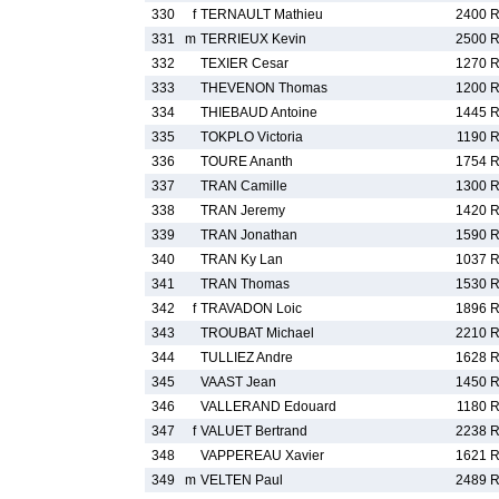
330
f
TERNAULT Mathieu
2400 
331
m
TERRIEUX Kevin
2500 
332
TEXIER Cesar
1270 
333
THEVENON Thomas
1200 
334
THIEBAUD Antoine
1445 
335
TOKPLO Victoria
1190 
336
TOURE Ananth
1754 
337
TRAN Camille
1300 
338
TRAN Jeremy
1420 
339
TRAN Jonathan
1590 
340
TRAN Ky Lan
1037 
341
TRAN Thomas
1530 
342
f
TRAVADON Loic
1896 
343
TROUBAT Michael
2210 
344
TULLIEZ Andre
1628 
345
VAAST Jean
1450 
346
VALLERAND Edouard
1180 
347
f
VALUET Bertrand
2238 
348
VAPPEREAU Xavier
1621 
349
m
VELTEN Paul
2489 