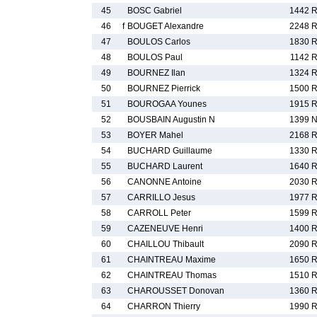
45
BOSC Gabriel
1442 
46
f
BOUGET Alexandre
2248 
47
BOULOS Carlos
1830 
48
BOULOS Paul
1142 
49
BOURNEZ Ilan
1324 
50
BOURNEZ Pierrick
1500 
51
BOUROGAA Younes
1915 
52
BOUSBAIN Augustin N
1399 
53
BOYER Mahel
2168 
54
BUCHARD Guillaume
1330 
55
BUCHARD Laurent
1640 
56
CANONNE Antoine
2030 
57
CARRILLO Jesus
1977 
58
CARROLL Peter
1599 
59
CAZENEUVE Henri
1400 
60
CHAILLOU Thibault
2090 
61
CHAINTREAU Maxime
1650 
62
CHAINTREAU Thomas
1510 
63
CHAROUSSET Donovan
1360 
64
CHARRON Thierry
1990 