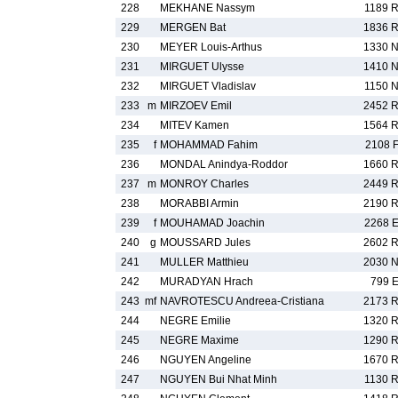
228
MEKHANE Nassym
1189 
229
MERGEN Bat
1836 
230
MEYER Louis-Arthus
1330 
231
MIRGUET Ulysse
1410 
232
MIRGUET Vladislav
1150 
233
m
MIRZOEV Emil
2452 
234
MITEV Kamen
1564 
235
f
MOHAMMAD Fahim
2108 
236
MONDAL Anindya-Roddor
1660 
237
m
MONROY Charles
2449 
238
MORABBI Armin
2190 
239
f
MOUHAMAD Joachin
2268 
240
g
MOUSSARD Jules
2602 
241
MULLER Matthieu
2030 
242
MURADYAN Hrach
799 
243
mf
NAVROTESCU Andreea-Cristiana
2173 
244
NEGRE Emilie
1320 
245
NEGRE Maxime
1290 
246
NGUYEN Angeline
1670 
247
NGUYEN Bui Nhat Minh
1130 