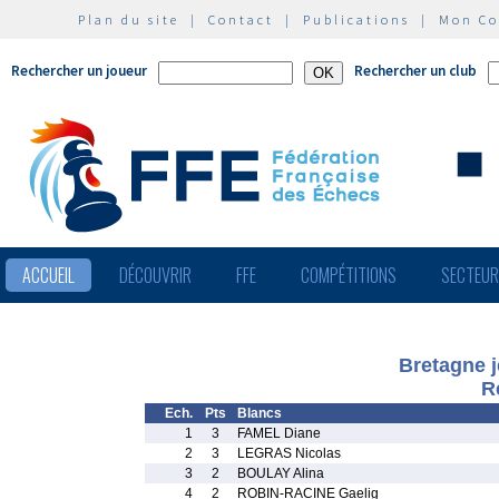
Plan du site
|
Contact
|
Publications
|
Mon C
Rechercher un joueur
Rechercher un club
ACCUEIL
DÉCOUVRIR
FFE
COMPÉTITIONS
SECTEU
Bretagne j
R
Ech.
Pts
Blancs
1
3
FAMEL Diane
2
3
LEGRAS Nicolas
3
2
BOULAY Alina
4
2
ROBIN-RACINE Gaelig