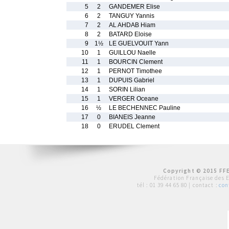
5
2
GANDEMER Elise
6
2
TANGUY Yannis
7
2
AL AHDAB Hiam
8
2
BATARD Eloise
9
1½
LE GUELVOUIT Yann
10
1
GUILLOU Naelle
11
1
BOURCIN Clement
12
1
PERNOT Timothee
13
1
DUPUIS Gabriel
14
1
SORIN Lilian
15
1
VERGER Oceane
16
½
LE BECHENNEC Pauline
17
0
BIANEIS Jeanne
18
0
ERUDEL Clement
Copyright © 2015 FFE
Fédération Française des 
tél :
01 39 44 65 80
| contact :
con