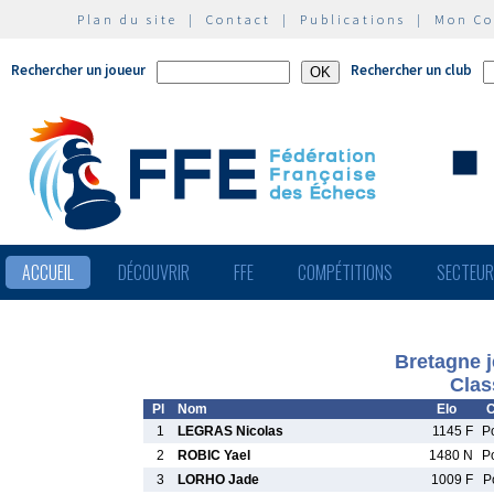
Plan du site
|
Contact
|
Publications
|
Mon C
Rechercher un joueur
Rechercher un club
ACCUEIL
DÉCOUVRIR
FFE
COMPÉTITIONS
SECTEU
Bretagne j
Clas
Pl
Nom
Elo
C
1
LEGRAS Nicolas
1145 F
P
2
ROBIC Yael
1480 N
P
3
LORHO Jade
1009 F
P