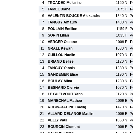
4
TROADEC Melusine
1150 N
P
5
FAMEL Diane
1075 F
P
6
VALENTIN BOUCKE Alexandre
1340 N
P
7
TANGUY Amaury
1430 N
P
8
POULAIN Emilien
1159 F
P
9
SORIN Lilian
1035 F
P
10
VERGER Oceane
1009 E
P
11
GRALL Kewan
1080 N
P
12
GUILLOU Naelle
1070 N
P
13
BRIAND Belise
1120 N
P
14
TANGUY Yannis
1380 N
P
15
GANDEMER Elise
1190 N
P
16
BOULAY Alina
1230 N
P
17
BESNARD Clervie
1070 N
P
18
LE GUELVOUIT Yann
1120 N
P
19
MARECHAL Matheo
1009 E
P
20
ROBIN-RACINE Gaelig
1470 N
P
21
ALLARD-DELANOE Matilin
1009 E
P
22
VELLY Paul
1050 N
P
23
BOURCIN Clement
1009 E
P