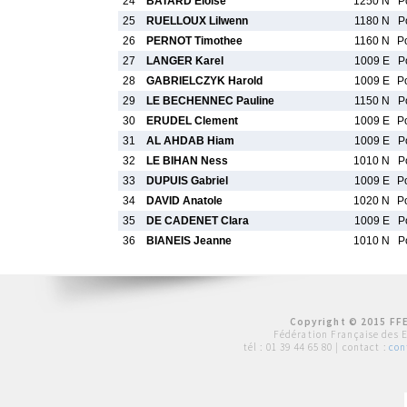
24
BATARD Eloise
1250 N
P
25
RUELLOUX Lilwenn
1180 N
P
26
PERNOT Timothee
1160 N
P
27
LANGER Karel
1009 E
P
28
GABRIELCZYK Harold
1009 E
P
29
LE BECHENNEC Pauline
1150 N
P
30
ERUDEL Clement
1009 E
P
31
AL AHDAB Hiam
1009 E
P
32
LE BIHAN Ness
1010 N
P
33
DUPUIS Gabriel
1009 E
P
34
DAVID Anatole
1020 N
P
35
DE CADENET Clara
1009 E
P
36
BIANEIS Jeanne
1010 N
P
Copyright © 2015 FFE
Fédération Française des 
tél :
01 39 44 65 80
| contact :
con