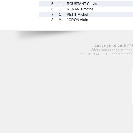
5
1
ROUSTANT Clovis
6
1
RENAN Timothe
7
1
PETIT Michel
8
½
JORON Alain
Copyright © 2015 FFE
Fédération Française des 
tél :
01 39 44 65 80
| contact :
con