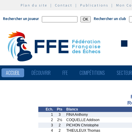
Plan du site
|
Contact
|
Publications
|
Mon C
Rechercher un joueur
Rechercher un club
ACCUEIL
DÉCOUVRIR
FFE
COMPÉTITIONS
SECTEU
R
Ech.
Pts
Blancs
1
3
FINA Anthony
2
2½
COQUELLE Addison
3
2
PICHON Christophe
4
2
THIEULEUX Thomas