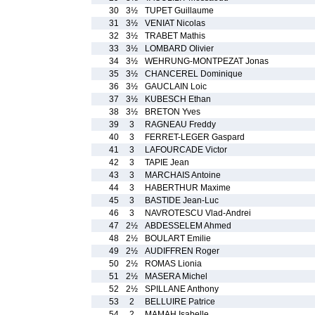
30
3½
TUPET Guillaume
31
3½
VENIAT Nicolas
32
3½
TRABET Mathis
33
3½
LOMBARD Olivier
34
3½
WEHRUNG-MONTPEZAT Jonas
35
3½
CHANCEREL Dominique
36
3½
GAUCLAIN Loic
37
3½
KUBESCH Ethan
38
3½
BRETON Yves
39
3
RAGNEAU Freddy
40
3
FERRET-LEGER Gaspard
41
3
LAFOURCADE Victor
42
3
TAPIE Jean
43
3
MARCHAIS Antoine
44
3
HABERTHUR Maxime
45
3
BASTIDE Jean-Luc
46
3
NAVROTESCU Vlad-Andrei
47
2½
ABDESSELEM Ahmed
48
2½
BOULART Emilie
49
2½
AUDIFFREN Roger
50
2½
ROMAS Lionia
51
2½
MASERA Michel
52
2½
SPILLANE Anthony
53
2
BELLUIRE Patrice
54
2
MAMAH Isabelle