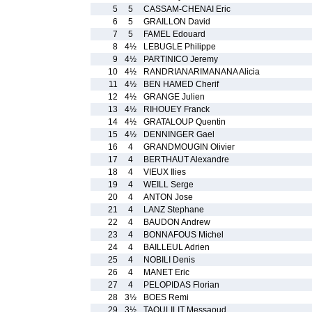
5
5
CASSAM-CHENAI Eric
6
5
GRAILLON David
7
5
FAMEL Edouard
8
4½
LEBUGLE Philippe
9
4½
PARTINICO Jeremy
10
4½
RANDRIANARIMANANA Alicia
11
4½
BEN HAMED Cherif
12
4½
GRANGE Julien
13
4½
RIHOUEY Franck
14
4½
GRATALOUP Quentin
15
4½
DENNINGER Gael
16
4
GRANDMOUGIN Olivier
17
4
BERTHAUT Alexandre
18
4
VIEUX Ilies
19
4
WEILL Serge
20
4
ANTON Jose
21
4
LANZ Stephane
22
4
BAUDON Andrew
23
4
BONNAFOUS Michel
24
4
BAILLEUL Adrien
25
4
NOBILI Denis
26
4
MANET Eric
27
4
PELOPIDAS Florian
28
3½
BOES Remi
29
3½
TAOULILIT Messaoud