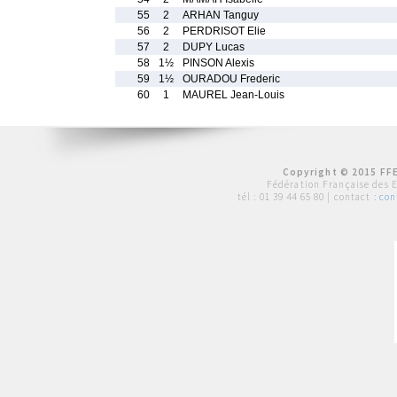
55
2
ARHAN Tanguy
56
2
PERDRISOT Elie
57
2
DUPY Lucas
58
1½
PINSON Alexis
59
1½
OURADOU Frederic
60
1
MAUREL Jean-Louis
Copyright © 2015 FFE
Fédération Française des 
tél :
01 39 44 65 80
| contact :
con