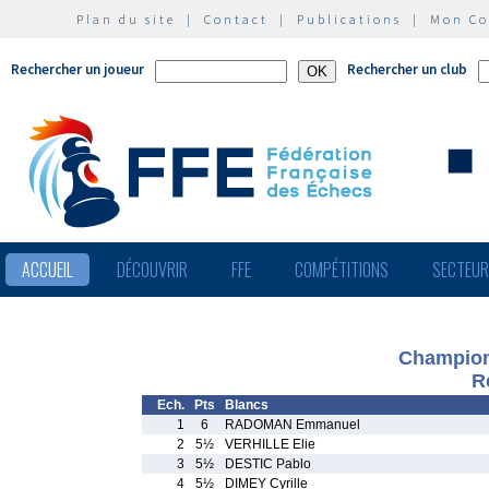
Plan du site
|
Contact
|
Publications
|
Mon C
Rechercher un joueur
Rechercher un club
ACCUEIL
DÉCOUVRIR
FFE
COMPÉTITIONS
SECTEU
Champion
R
Ech.
Pts
Blancs
1
6
RADOMAN Emmanuel
2
5½
VERHILLE Elie
3
5½
DESTIC Pablo
4
5½
DIMEY Cyrille