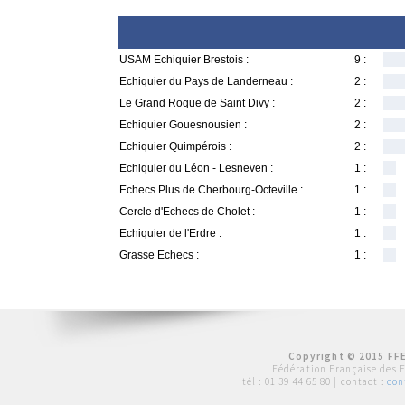
USAM Echiquier Brestois :
9 :
Echiquier du Pays de Landerneau :
2 :
Le Grand Roque de Saint Divy :
2 :
Echiquier Gouesnousien :
2 :
Echiquier Quimpérois :
2 :
Echiquier du Léon - Lesneven :
1 :
Echecs Plus de Cherbourg-Octeville :
1 :
Cercle d'Echecs de Cholet :
1 :
Echiquier de l'Erdre :
1 :
Grasse Echecs :
1 :
Copyright © 2015 FFE
Fédération Française des 
tél :
01 39 44 65 80
| contact :
con