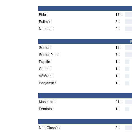
Fide :
17 :
Estimé :
3 :
National :
2 :
R
Senior :
11 :
Senior Plus :
7 :
Pupille :
1 :
Cadet :
1 :
Vétéran :
1 :
Benjamin :
1 :
Masculin :
21 :
Féminin :
1 :
Non Classés :
3 :