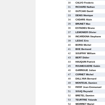
30
CALVO Frederic
31
RICHARD Nathan
32
GUTCAKI Daniil
33
DENIS Monique
34
CADARS Alain
35
BRUNET Max
36
ESTADIEU Bruno
37
LEMONIER Olivier
38
INCARDONA Stephane
39
LEDUC Eric
40
BORSI Michel
41
BOE Bertrand
42
SOUFFAY William
43
BERT Didier
44
HAUQUIN Patrick
45
ROUMEGUERE Gabin
46
GARRIGUE Julian
47
CORNET Michel
48
DALL'AVA Bernard
49
MONTEUIL Damien
50
PATAT Jean Emmanuel
51
SOUQ Reynald
52
BRETEL Damien
53
TEURTRIE Yolande
54
WOIRRET Muriel