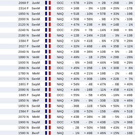
2069 F
JunM
OCC
+ 57B
+ 22N
= 2B
+ 26B
- 3N
2314 F
SenM
OCC
+ 16B
- 3N
+ 12B
+ 20N
- 17B
1850 N
SenM
NAQ
+ 51B
- 10N
+ 57B
+ 33N
- 19B
2000 N
SenM
NAQ
+ 50B
+ 56N
- 9B
+ 37N
- 10B
2120 N
SenM
OCC
+ 47N
+ 23B
+ 8N
= 14B
- 1N
2240 N
SenM
OCC
+ 25N
+ 7B
- 14N
+ 38B
+ 8N
2180 N
SenM
NAQ
= 12B
+ 24N
+ 21B
- 3N
= 13B
1584 F
SenF
NAQ
= 11N
+ 41B
- 6N
+ 27B
+ 26N
2027 F
SenM
OCC
+ 32N
+ 46B
- 4N
+ 35B
= 11N
2040 N
SenM
NAQ
+ 33B
+ 36N
+ 10B
= 9N
- 2B
1890 N
VetM
NAQ
+ 49N
- 1B
+ 25N
= 29B
- 28N
1600 N
SepM
NAQ
- 6N
= 34B
+ 44N
+ 56B
+ 29N
2060 N
SenM
OCC
+ 45N
+ 35B
- 1N
+ 30B
+ 6N
1780 N
MinM
NAQ
+ 42B
+ 21N
+ 19B
- 2N
- 4B
2070 N
SenM
NAQ
+ 40N
+ 30B
- 18N
+ 22B
+ 7N
1801 F
SepM
NAQ
+ 54N
- 4B
+ 47N
- 6B
+ 40N
2090 N
SenM
NAQ
+ 44N
- 18B
- 11N
+ 45B
+ 41N
1685 F
SepM
OCC
+ 55N
- 5B
+ 45N
- 19N
+ 49B
1850 N
MinF
NAQ
+ 39N
- 9N
- 33B
- 32B
+ 46N
1850 N
SenM
NAQ
- 36B
- 11B
+ 54N
+ 50N
+ 37B
1584 F
SenM
NAQ
- 10B
+ 52N
- 15B
- 49N
+ 51B
2070 N
MinM
NAQ
+ 43B
+ 38N
= 3B
- 5N
- 12B
1900 N
SepM
OCC
+ 52B
- 2N
= 43B
- 12N
+ 36B
1590 N
BenM
NAQ
- 2B
+ 50N
= 56B
+ 43N
+ 15B
1590 N
BenF
NAQ
- 1N
+ 49B
+ 46N
= 15N
- 16B