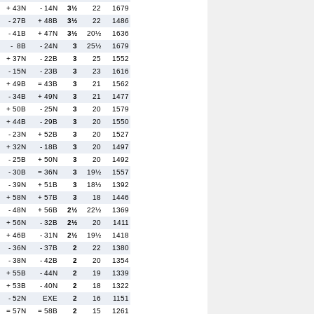
+ 43N
- 14N
3½
22
1679
- 27B
+ 48B
3½
22
1486
- 41B
+ 47N
3½
20½
1636
- 8B
- 24N
3
25½
1679
+ 37N
- 22B
3
25
1552
- 15N
- 23B
3
23
1616
+ 49B
= 43B
3
21
1562
- 34B
+ 49N
3
21
1477
+ 50B
- 25N
3
20
1579
+ 44B
- 29B
3
20
1550
- 23N
+ 52B
3
20
1527
+ 32N
- 18B
3
20
1497
- 25B
+ 50N
3
20
1492
- 30B
= 36N
3
19½
1557
- 39N
+ 51B
3
18½
1392
+ 58N
+ 57B
3
18
1446
- 48N
+ 56B
2½
22½
1369
+ 56N
- 32B
2½
20
1411
+ 46B
- 31N
2½
19½
1418
- 36N
- 37B
2
22
1380
- 38N
- 42B
2
20
1354
+ 55B
- 44N
2
19
1339
+ 53B
- 40N
2
18
1322
- 52N
EXE
2
16
1151
= 57N
= 58B
2
15
1261