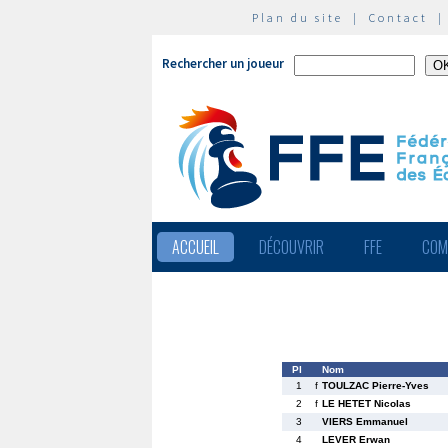
Plan du site
|
Contact
Rechercher un joueur
ACCUEIL
DÉCOUVRIR
FFE
COM
Pl
Nom
1
f
TOULZAC Pierre-Yves
2
f
LE HETET Nicolas
3
VIERS Emmanuel
4
LEVER Erwan