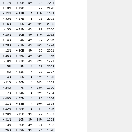
+ 17N
+ 9B
5½
28
2211
+ 18N
+ 19B
5
27
2128
+ 22N
+ 21B
5
21½
1942
+ 33N
+ 17B
5
21
2001
+ 16B
- 5N
4½
29½
2056
- 3B
= 11N
4½
29
2066
+ 20N
= 10B
4½
27½
2072
+ 14B
- 4N
4½
27
2026
+ 28B
- 1N
4½
26½
1974
- 12N
+ 30B
4½
26
2001
+ 35B
+ 26N
4½
23½
1855
- 9N
+ 27B
4½
22½
1771
- 5B
- 8N
4
28
2003
- 6B
+ 41N
4
28
1997
- 4B
- 6N
4
27½
1920
- 11B
+ 28N
4
24½
1839
+ 24B
- 7N
4
23½
1870
- 7B
+ 34N
4
22½
1704
+ 40B
+ 35N
4
20
1634
- 21N
+ 33B
4
19½
1728
+ 42N
+ 38B
4
19
1625
+ 29N
- 15B
3½
27
1807
+ 31N
- 16N
3½
24½
1653
- 13N
- 20B
3½
24
1692
- 26B
+ 39N
3½
24
1628