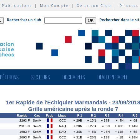
|
Publications
|
Mon Compte
|
Gérer son Club
|
Directeu
Rechercher un club
Rechercher dans le si
PÉTITIONS
SECTEURS
DOCUMENTS
DÉVELOPPEMENT
1er Rapide de l'Echiquier Marmandais - 23/09/201
Grille américaine après la ronde 7
Rapide
Cat.
Fede
Ligue
R 1
R 2
R 3
R 4
R 5
2263 F
SenM
OCC
+ 29B
+ 15N
+ 17B
+ 4N
+ 9B
2310 N
SenM
NAQ
+ 28N
+ 27B
= 5N
+ 18B
+ 14N
1983 F
SenM
NAQ
+ 34N
+ 6B
= 26N
+ 11B
+ 5B
2093 F
SenM
OCC
+ 31B
+ 20N
+ 13B
- 1B
+ 18N