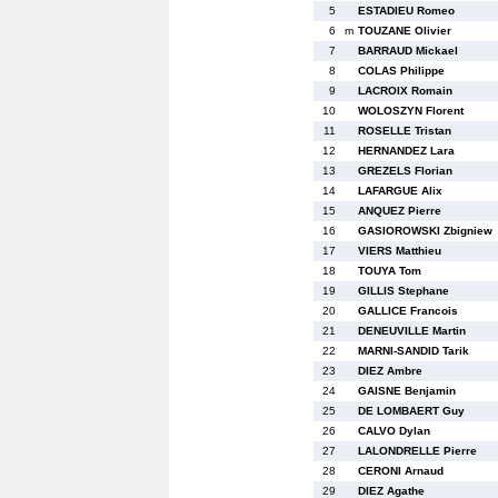
5
ESTADIEU Romeo
6
m
TOUZANE Olivier
7
BARRAUD Mickael
8
COLAS Philippe
9
LACROIX Romain
10
WOLOSZYN Florent
11
ROSELLE Tristan
12
HERNANDEZ Lara
13
GREZELS Florian
14
LAFARGUE Alix
15
ANQUEZ Pierre
16
GASIOROWSKI Zbigniew
17
VIERS Matthieu
18
TOUYA Tom
19
GILLIS Stephane
20
GALLICE Francois
21
DENEUVILLE Martin
22
MARNI-SANDID Tarik
23
DIEZ Ambre
24
GAISNE Benjamin
25
DE LOMBAERT Guy
26
CALVO Dylan
27
LALONDRELLE Pierre
28
CERONI Arnaud
29
DIEZ Agathe