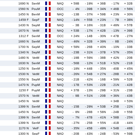
1690 N
SenM
NAQ
+ 59B
- 19N
+ 36B
- 17N
= 32B
1560 N
PouM
OCC
- 4N
- 39B
+ 34N
= 46B
+ 56N
1450 N
BenM
NAQ
- 13B
- 37N
+ 59B
+ 23N
= 30N
1459 F
SepF
NAQ
- 14N
+ 55B
+ 23N
- 7B
+ 38N
1430 N
SepM
NAQ
- 3B
= 16N
- 31B
= 48N
+ 57B
1670 N
VetM
NAQ
+ 53B
- 17N
+ 42B
- 13N
+ 39B
1312 F
SenM
OCC
+ 24N
- 14B
- 30N
= 47B
- 27N
1660 N
SenM
NAQ
- 46N
+ 32B
+ 39N
- 8B
- 24N
1700 N
SepM
NAQ
+ 58N
- 26B
+ 40N
- 10N
- 33B
1340 N
SepM
NAQ
- 23B
+ 31N
- 37B
+ 57N
- 35N
1480 N
VetM
NAQ
- 19B
+ 59N
- 38B
+ 42N
- 20B
1630 N
SenM
NAQ
- 56B
- 12N
+ 51B
+ 52N
- 21B
1250 N
SenM
NAQ
- 18N
+ 44B
- 35N
- 40B
+ 45N
1530 N
VetM
NAQ
- 26N
+ 54B
= 27N
- 28B
+ 47N
1550 N
SepM
NAQ
- 21B
- 42N
- 16B
+ 59N
+ 52B
1470 N
PupM
NAQ
- 17B
+ 53N
- 22B
- 21N
- 42B
1150 F
PupM
NAQ
+ 37B
- 13N
- 29B
= 31N
- 23B
1570 N
VetM
NAQ
- 9B
+ 51N
- 20B
= 36N
- 43B
1450 N
VetM
NAQ
= 34B
+ 53N
1399 N
SenM
NAQ
- 15B
- 29N
+ 53B
+ 25B
- 22N
1450 N
SepM
NAQ
- 8N
- 28B
+ 58N
- 24B
+ 55B
1399 N
SenM
NAQ
- 7N
- 47B
- 41N
+ 58B
- 25N
1399 N
SenM
NAQ
- 27N
- 25B
+ 55N
- 41B
- 44N
1170 N
VetF
NAQ
- 35N
- 45B
- 49N
+ 54B
- 48B
1300 N
SepF
NAQ
- 20B
- 43N
- 24B
- 53N
+ 59B