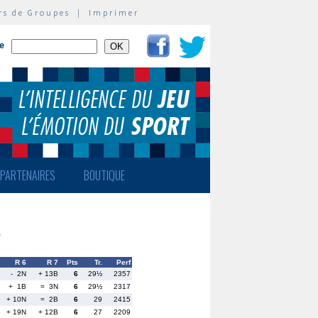
rs de Groupes
|
Imprimer
te
PARTENAIRES
BOUTIQUE
8
R 6
R 7
Pts
Tr.
Perf
- 2N
+ 13B
6
29½
2357
+ 1B
= 3N
6
29½
2317
+ 10N
= 2B
6
29
2415
+ 19N
+ 12B
6
27
2209