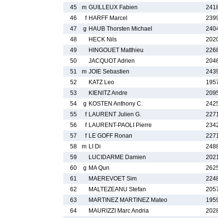
45
m
GUILLEUX Fabien
241
46
f
HARFF Marcel
239
47
g
HAUB Thorsten Michael
240
48
HECK Nils
202
49
HINGOUET Matthieu
226
50
JACQUOT Adrien
204
51
m
JOIE Sebastien
243
52
KATZ Leo
195
53
KIENITZ Andre
209
54
g
KOSTEN Anthony C.
242
55
f
LAURENT Julien G.
227
56
f
LAURENT-PAOLI Pierre
234
57
f
LE GOFF Ronan
227
58
m
LI Di
248
59
LUCIDARME Damien
202
60
g
MA Qun
262
61
MAEREVOET Sim
224
62
MALTEZEANU Stefan
205
63
MARTINEZ MARTINEZ Mateo
195
64
MAURIZZI Marc Andria
202