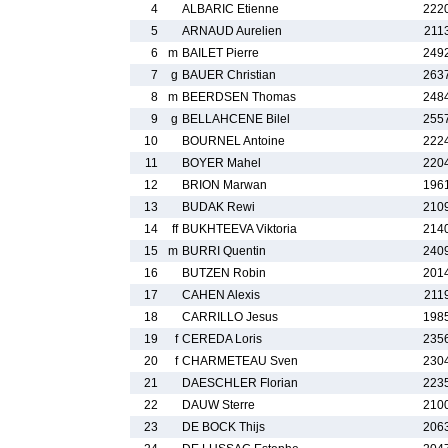
4
ALBARIC Etienne
222
5
ARNAUD Aurelien
211
6
m
BAILET Pierre
249
7
g
BAUER Christian
263
8
m
BEERDSEN Thomas
248
9
g
BELLAHCENE Bilel
255
10
BOURNEL Antoine
222
11
BOYER Mahel
220
12
BRION Marwan
196
13
BUDAK Rewi
210
14
ff
BUKHTEEVA Viktoria
214
15
m
BURRI Quentin
240
16
BUTZEN Robin
201
17
CAHEN Alexis
211
18
CARRILLO Jesus
198
19
f
CEREDA Loris
235
20
f
CHARMETEAU Sven
230
21
DAESCHLER Florian
223
22
DAUW Sterre
210
23
DE BOCK Thijs
206