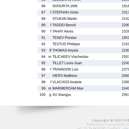
86
SHOURYA JAIN
191
87
f
STEPHAN Victor
231
88
STUKAN Martin
214
89
f
TADDEI Benoit
229
90
f
TAHAY Alexis
232
91
TENEV Preslav
195
92
TESTUD Philippe
216
93
ff
THOMAS Anysia
216
94
m
TILICHEEV Viacheslav
250
95
TILLET Louis-Juan
224
96
f
TRAVADON Loic
237
97
VIERS Matthieu
206
98
f
VLACHOS Anatole
239
99
m
WARMERDAM Max
244
100
g
XU Xiangyu
256
Copyright © 2015 FFE
Fédération Française des 
tél :
01 39 44 65 80
| contact :
con