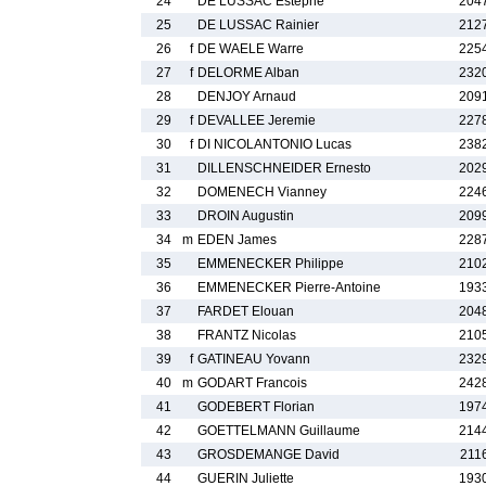
24
DE LUSSAC Estephe
204
25
DE LUSSAC Rainier
212
26
f
DE WAELE Warre
225
27
f
DELORME Alban
232
28
DENJOY Arnaud
209
29
f
DEVALLEE Jeremie
227
30
f
DI NICOLANTONIO Lucas
238
31
DILLENSCHNEIDER Ernesto
202
32
DOMENECH Vianney
224
33
DROIN Augustin
209
34
m
EDEN James
228
35
EMMENECKER Philippe
210
36
EMMENECKER Pierre-Antoine
193
37
FARDET Elouan
204
38
FRANTZ Nicolas
210
39
f
GATINEAU Yovann
232
40
m
GODART Francois
242
41
GODEBERT Florian
197
42
GOETTELMANN Guillaume
214
43
GROSDEMANGE David
211
44
GUERIN Juliette
193