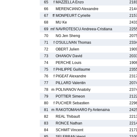
65
f
MAZZELLA Enzo
218
66
MERENCIANO Alexandre
214
67
ff
MONPEURT Cyrielle
215
68
MU Ke
243
69
mf
NAVROTESCU Andreea-Cristiana
225
70
NG Jen Sheng
207
71
f
O'SULLIVAN Thomas
233
72
OBERT Julien
190
73
OHANOV David
203
74
PERCHE Louis
190
75
f
PHILIPPE Guillaume
235
76
f
PIGEAT Alexandre
231
77
PILLARD Valentin
207
78
m
POLIVANOV Anatoliy
237
79
POTTIER Simeon
212
80
f
PUCHER Sebastien
229
81
m
RAKOTOMAHARO Fy Antenaina
242
82
REAL Thibault
221
83
RONCE Nathan
221
84
SCHMIT Vincent
217
85
SELEBRAN Henri
210