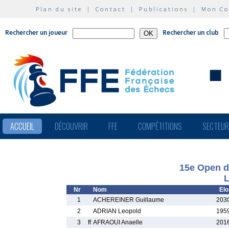
Plan du site
|
Contact
|
Publications
|
Mon C
Rechercher un joueur
Rechercher un club
ACCUEIL
DÉCOUVRIR
FFE
COMPÉTITIONS
SECTEU
15e Open d
L
Nr
Nom
Elo
1
ACHEREINER Guillaume
203
2
ADRIAN Leopold
195
3
ff
AFRAOUI Anaelle
201