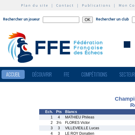
Plan du site
|
Contact
|
Publications
|
Mon C
Rechercher un joueur
Rechercher un club
ACCUEIL
DÉCOUVRIR
FFE
COMPÉTITIONS
SECTEU
Champi
R
Ech.
Pts
Blancs
1
4
MATHIEU Phileas
2
3½
FLORES Victor
3
3
VILLEVIEILLE Lucas
4
3
LE ROY Donatien