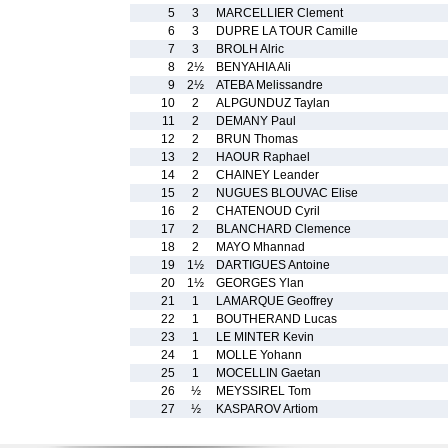
5
3
MARCELLIER Clement
6
3
DUPRE LA TOUR Camille
7
3
BROLH Alric
8
2½
BENYAHIA Ali
9
2½
ATEBA Melissandre
10
2
ALPGUNDUZ Taylan
11
2
DEMANY Paul
12
2
BRUN Thomas
13
2
HAOUR Raphael
14
2
CHAINEY Leander
15
2
NUGUES BLOUVAC Elise
16
2
CHATENOUD Cyril
17
2
BLANCHARD Clemence
18
2
MAYO Mhannad
19
1½
DARTIGUES Antoine
20
1½
GEORGES Ylan
21
1
LAMARQUE Geoffrey
22
1
BOUTHERAND Lucas
23
1
LE MINTER Kevin
24
1
MOLLE Yohann
25
1
MOCELLIN Gaetan
26
½
MEYSSIREL Tom
27
½
KASPAROV Artiom