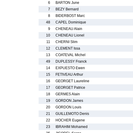
6
BARTON June
7
BEZY Bernard
8
BIDERBOST Marc
48
CAPEL Dominique
9
CHENEAU Alain
10
CHENEAU Lionel
11
CHERNI Slim
12
CLEMENT Issa
13
COATEVAL Michel
49
DUPLESSY Franck
14
EXPUESTO Ewen
15
FETIVEAU Arthur
16
GEORGET Laureline
17
GEORGET Patrice
18
GERMES Alain
19
GORDON James
20
GORDON Louis
21
GUILLEMOTO Denis
22
HOCHER Eugene
23
IBRAHIM Mohamed