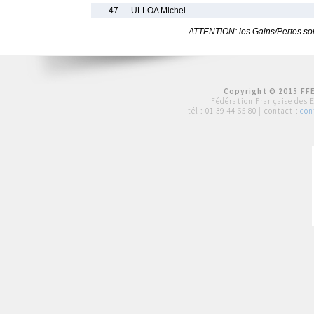
47
ULLOA Michel
ATTENTION: les Gains/Pertes sont
Copyright © 2015 FFE
Fédération Française des 
tél :
01 39 44 65 80
| contact :
con