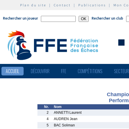
Plan du site
|
Contact
|
Publications
|
Mon C
Rechercher un joueur
Rechercher un club
ACCUEIL
DÉCOUVRIR
FFE
COMPÉTITIONS
SECTEU
Champion
Perform
Nr.
Nom
2
ANNETTI Laurent
4
AUDREN Jean
5
BAC Soliman