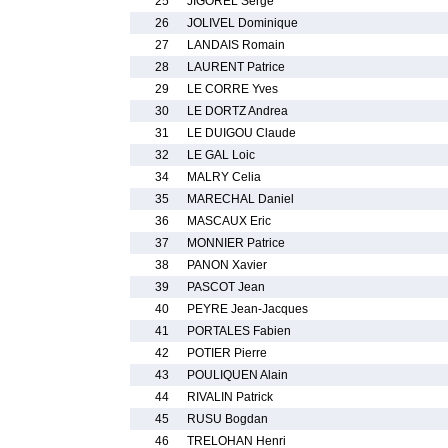
25
JIGOREL Serge
26
JOLIVEL Dominique
27
LANDAIS Romain
28
LAURENT Patrice
29
LE CORRE Yves
30
LE DORTZ Andrea
31
LE DUIGOU Claude
32
LE GAL Loic
34
MALRY Celia
35
MARECHAL Daniel
36
MASCAUX Eric
37
MONNIER Patrice
38
PANON Xavier
39
PASCOT Jean
40
PEYRE Jean-Jacques
41
PORTALES Fabien
42
POTIER Pierre
43
POULIQUEN Alain
44
RIVALIN Patrick
45
RUSU Bogdan
46
TRELOHAN Henri