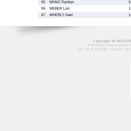
65
WANG Tiantian
1
66
WEBER Loic
1
67
WOERLY Gael
1
Copyright © 2015 FFE
Fédération Française des 
tél :
01 39 44 65 80
| contact :
con