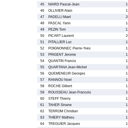
45
NIARD Pascal-Jean
1
46
OLLIVIER Alain
1
47
PADELLI Mael
2
48
PASCAL Yann
1
49
PEZIN Tom
1
50
PICART Laurent
2
51
PITALLIER Luc
1
52
POIGNONNEC Pierre-Yves
1
53
PRIGENT Jerome
1
54
QUANTIN Francis
1
55
QUARTANA Jean-Michel
1
56
QUEMENEUR Georges
1
57
RANNOU Noel
1
58
ROCHE Gilbert
1
59
ROUSSEAU Jean-Francois
1
60
STEFF Thierry
1
61
TAHER Sinane
1
62
TERROM Christian
1
63
THIERY Mathieu
1
64
TREGUIER Jacques
1