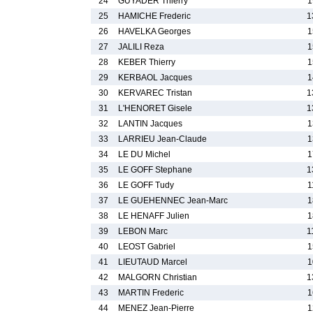
24
GUYADER Thierry
1
25
HAMICHE Frederic
1
26
HAVELKA Georges
1
27
JALILI Reza
1
28
KEBER Thierry
1
29
KERBAOL Jacques
1
30
KERVAREC Tristan
1
31
L'HENORET Gisele
1
32
LANTIN Jacques
1
33
LARRIEU Jean-Claude
1
34
LE DU Michel
1
35
LE GOFF Stephane
1
36
LE GOFF Tudy
1
37
LE GUEHENNEC Jean-Marc
1
38
LE HENAFF Julien
1
39
LEBON Marc
1
40
LEOST Gabriel
1
41
LIEUTAUD Marcel
1
42
MALGORN Christian
1
43
MARTIN Frederic
1
44
MENEZ Jean-Pierre
1