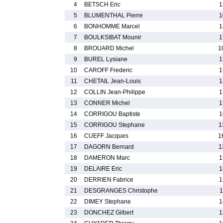
4
BETSCH Eric
1
5
BLUMENTHAL Pierre
1
6
BONHOMME Marcel
1
7
BOULKSIBAT Mounir
1
8
BROUARD Michel
1
9
BUREL Lysiane
1
10
CAROFF Frederic
1
11
CHETAIL Jean-Louis
1
12
COLLIN Jean-Philippe
1
13
CONNER Michel
1
14
CORRIGOU Baptiste
1
15
CORRIGOU Stephane
1
16
CUEFF Jacques
1
17
DAGORN Bernard
1
18
DAMERON Marc
1
19
DELAIRE Eric
1
20
DERRIEN Fabrice
1
21
DESGRANGES Christophe
1
22
DIMEY Stephane
1
23
DONCHEZ Gilbert
1