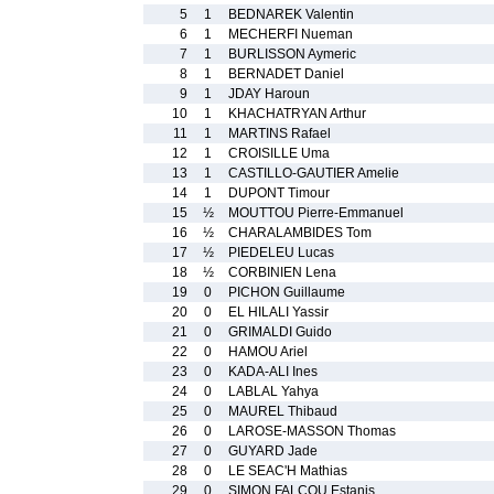
5
1
BEDNAREK Valentin
6
1
MECHERFI Nueman
7
1
BURLISSON Aymeric
8
1
BERNADET Daniel
9
1
JDAY Haroun
10
1
KHACHATRYAN Arthur
11
1
MARTINS Rafael
12
1
CROISILLE Uma
13
1
CASTILLO-GAUTIER Amelie
14
1
DUPONT Timour
15
½
MOUTTOU Pierre-Emmanuel
16
½
CHARALAMBIDES Tom
17
½
PIEDELEU Lucas
18
½
CORBINIEN Lena
19
0
PICHON Guillaume
20
0
EL HILALI Yassir
21
0
GRIMALDI Guido
22
0
HAMOU Ariel
23
0
KADA-ALI Ines
24
0
LABLAL Yahya
25
0
MAUREL Thibaud
26
0
LAROSE-MASSON Thomas
27
0
GUYARD Jade
28
0
LE SEAC'H Mathias
29
0
SIMON FALCOU Estanis