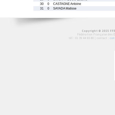
30
0
CASTAGNE Antoine
31
0
SAYADA Matisse
Copyright © 2015 FFE
Fédération Française des 
tél :
01 39 44 65 80
| contact :
con