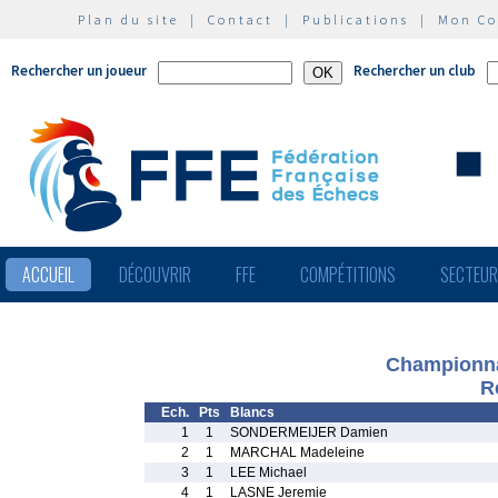
Plan du site
|
Contact
|
Publications
|
Mon C
Rechercher un joueur
Rechercher un club
ACCUEIL
DÉCOUVRIR
FFE
COMPÉTITIONS
SECTEU
Championna
R
Ech.
Pts
Blancs
1
1
SONDERMEIJER Damien
2
1
MARCHAL Madeleine
3
1
LEE Michael
4
1
LASNE Jeremie