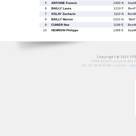
5
ANTOINE Francis
1300 N
SepM
6
BAILLY Laura
1210 F
BenF
7
SOLAY Zacharie
1110 N
BenM
8
BAILLY Marion
1010 N
MinF
9
CUNIER Noe
1199 E
BenM
10
HENRION Philippe
1399 E
SepM
Copyright © 2015 FFE
Fédération Française des 
tél :
01 39 44 65 80
| contact :
con