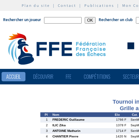
Plan du site
|
Contact
|
Publications
|
Mon C
Rechercher un joueur
Rechercher un club
ACCUEIL
DÉCOUVRIR
FFE
COMPÉTITIONS
SECTEU
Tournoi i
Grille 
Pl
Nom
Elo
Cat.
1
FREDERIC Guillaume
1766 F
SenM
2
ILIC Zika
1378 F
SepM
3
ANTOINE Mathurin
1714 F
SenM
4
CHANTIER Pierre
1420 N
SepM