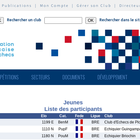
|
Publications
|
Mon Compte
|
Gérer son Club
|
Directeu
Rechercher un club
Rechercher dans le si
PÉTITIONS
SECTEURS
DOCUMENTS
DÉVELOPPEMENT
Jeunes
Liste des participants
Elo
Cat.
Fede
Ligue
Club
1199 E
BenM
BRE
Club d'Echecs de Pl
1110 N
PupF
BRE
Echiquier Guingamp
1180 N
PouM
BRE
Echiquier Briochin