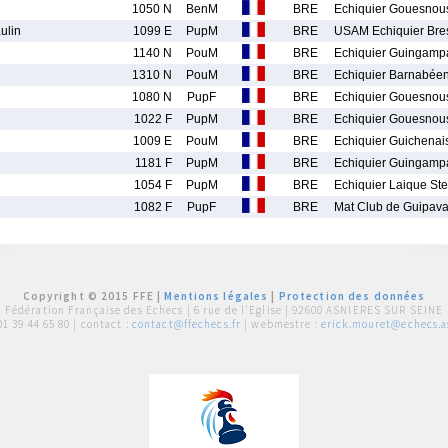
1050 N
BenM
BRE
Echiquier Gouesnou
ulin
1099 E
PupM
BRE
USAM Echiquier Bres
1140 N
PouM
BRE
Echiquier Guingamp
1310 N
PouM
BRE
Echiquier Barnabée
1080 N
PupF
BRE
Echiquier Gouesnou
1022 F
PupM
BRE
Echiquier Gouesnou
1009 E
PouM
BRE
Echiquier Guichenai
1181 F
PupM
BRE
Echiquier Guingamp
1054 F
PupM
BRE
Echiquier Laique St
1082 F
PupF
BRE
Mat Club de Guipav
Copyright © 2015 FFE |
Mentions légales
|
Protection des données
Fédération Française des Echecs |
6 rue de l'Eglise | 92600 ASNIERES SUR SEINE
01 39 44 65 80
| contact :
contact@ffechecs.fr
| webmestre :
erick.mouret@echecs.as