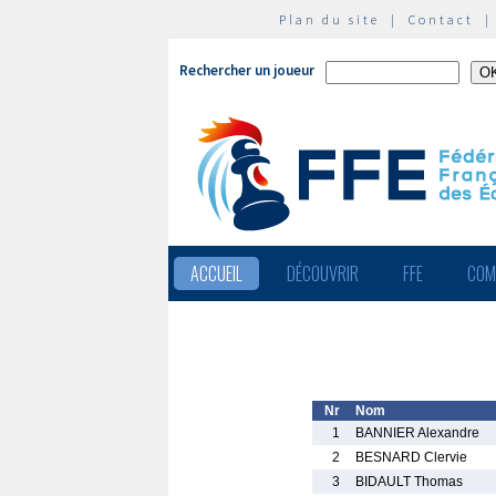
Plan du site
|
Contact
Rechercher un joueur
ACCUEIL
DÉCOUVRIR
FFE
COM
Nr
Nom
1
BANNIER Alexandre
2
BESNARD Clervie
3
BIDAULT Thomas