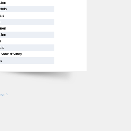
sien
tois
ais
n
sien
sien
s
ais
e Anne d'Auray
as
so.fr