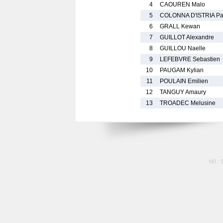
4
CAOUREN Malo
5
COLONNA D'ISTRIA Pa
6
GRALL Kewan
7
GUILLOT Alexandre
8
GUILLOU Naelle
9
LEFEBVRE Sebastien
10
PAUGAM Kylian
11
POULAIN Emilien
12
TANGUY Amaury
13
TROADEC Melusine
tél :