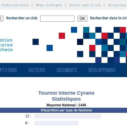
|
Publications
|
Mon Compte
|
Gérer son Club
|
Directeu
Rechercher un club
Rechercher dans le si
PÉTITIONS
SECTEURS
DOCUMENTS
DÉVELOPPEMENT
Tournoi interne Cyrano
Statistiques
Moyenne National : 1446
Répartition par type de National
12 :
8 :