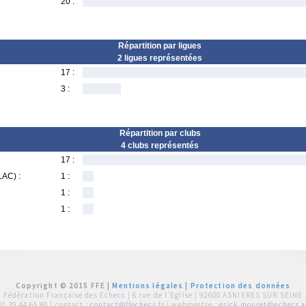
20 :
Répartition par ligues
2 ligues représentées
17 :
3 :
Répartition par clubs
4 clubs représentés
17 :
LAC) :
1 :
1 :
1 :
Copyright © 2015 FFE |
Mentions légales
|
Protection des données
Fédération Française des Echecs |
6 rue de l'Eglise | 92600 ASNIERES SUR SEINE
01 39 44 65 80
| contact :
contact@ffechecs.fr
| webmestre :
erick.mouret@echecs.as