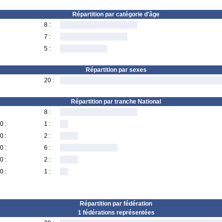
Répartition par catégorie d'âge
8 :
7 :
5 :
Répartition par sexes
20 :
Répartition par tranche National
8 :
0 :
1 :
0 :
2 :
0 :
6 :
0 :
2 :
0 :
1 :
Répartition par fédération
1 fédérations représentées