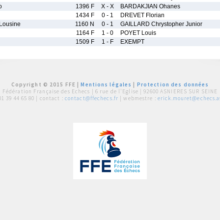
o
1396 F
X - X
BARDAKJIAN Ohanes
1434 F
0 - 1
DREVET Florian
Lousine
1160 N
0 - 1
GAILLARD Chrystopher Junior
1164 F
1 - 0
POYET Louis
1509 F
1 - F
EXEMPT
Copyright © 2015 FFE |
Mentions légales
|
Protection des données
Fédération Française des Echecs |
6 rue de l'Eglise | 92600 ASNIERES SUR SEINE
01 39 44 65 80
| contact :
contact@ffechecs.fr
| webmestre :
erick.mouret@echecs.as