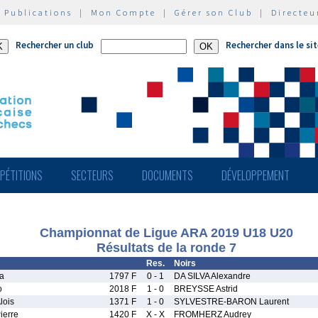
|
Publications
|
Mon Compte
|
Gérer son Club
|
Directeu
Rechercher un club
Rechercher dans le si
PÉTITIONS
SECTEURS
DOCUMENTS
DÉVELOPPEMENT
Championnat de Ligue ARA 2019 U18 U20
Résultats de la ronde 7
Res.
Noirs
a
1797 F
0 - 1
DA SILVA Alexandre
o
2018 F
1 - 0
BREYSSE Astrid
ois
1371 F
1 - 0
SYLVESTRE-BARON Laurent
erre
1420 F
X - X
FROMHERZ Audrey