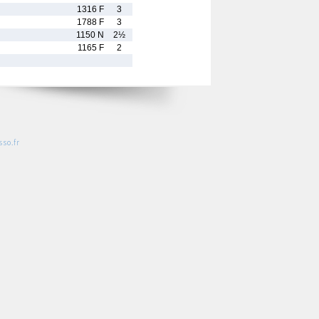
1316 F
3
1788 F
3
1150 N
2½
1165 F
2
so.fr