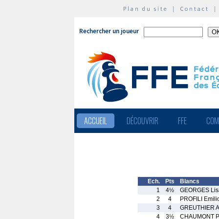
Plan du site
|
Contact
Rechercher un joueur
ACCUEIL
DÉCOUVRIR
FFE
COM
Ech.
Pts
Blancs
1
4½
GEORGES Lis
2
4
PROFILI Emili
3
4
GREUTHIER Al
4
3½
CHAUMONT Pi