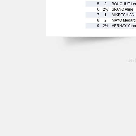
5
3
BOUCHUT Le
6
2½
SPANO Aline
7
1
MIKRTCHIAN 
8
2
MAYO Medard
9
2½
VERNAY Yann
tél :