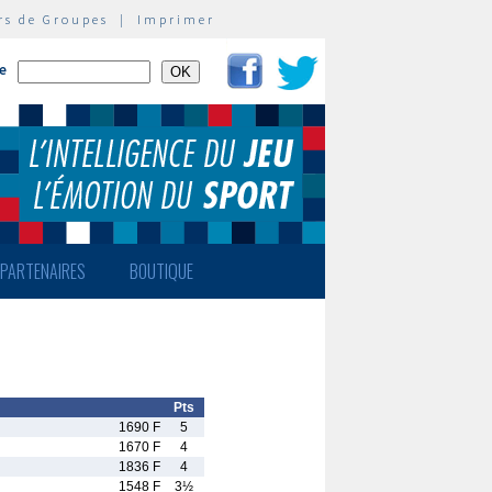
rs de Groupes
|
Imprimer
te
PARTENAIRES
BOUTIQUE
Pts
1690 F
5
1670 F
4
1836 F
4
1548 F
3½