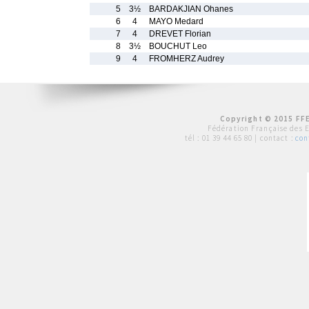
5
3½
BARDAKJIAN Ohanes
6
4
MAYO Medard
7
4
DREVET Florian
8
3½
BOUCHUT Leo
9
4
FROMHERZ Audrey
Copyright © 2015 FFE
Fédération Française des 
tél :
01 39 44 65 80
| contact :
con