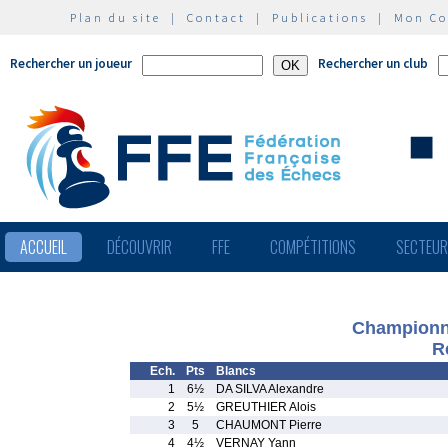
Plan du site
|
Contact
|
Publications
|
Mon C
Rechercher un joueur
Rechercher un club
ACCUEIL
DÉCOUVRIR
FFE
COMPÉTITIONS
SECTEU
Championna
R
Ech.
Pts
Blancs
1
6½
DA SILVA Alexandre
2
5½
GREUTHIER Alois
3
5
CHAUMONT Pierre
4
4½
VERNAY Yann