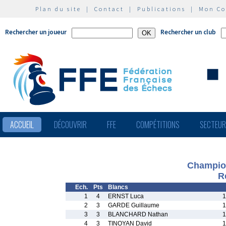
Plan du site
|
Contact
|
Publications
|
Mon C
Rechercher un joueur
Rechercher un club
ACCUEIL
DÉCOUVRIR
FFE
COMPÉTITIONS
SECTEU
Champion
R
Ech.
Pts
Blancs
1
4
ERNST Luca
1
2
3
GARDE Guillaume
1
3
3
BLANCHARD Nathan
1
4
3
TINOYAN David
1