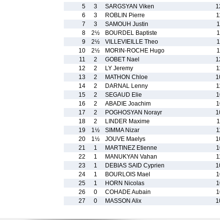
5
3
SARGSYAN Viken
1
6
3
ROBLIN Pierre
1
7
3
SAMOUH Justin
1
8
2½
BOURDEL Baptiste
1
9
2½
VILLEVIEILLE Theo
1
10
2½
MORIN-ROCHE Hugo
1
11
2
GOBET Nael
1
12
2
LY Jeremy
1
13
2
MATHON Chloe
1
14
2
DARNAL Lenny
1
15
2
SEGAUD Elie
1
16
2
ABADIE Joachim
1
17
2
POGHOSYAN Norayr
1
18
2
LINDER Maxime
1
19
1½
SIMMA Nizar
1
20
1½
JOUVE Maelys
1
21
1
MARTINEZ Etienne
1
22
1
MANUKYAN Vahan
1
23
1
DEBIAS SAID Cyprien
1
24
1
BOURLOIS Mael
1
25
1
HORN Nicolas
1
26
0
COHADE Aubain
1
27
0
MASSON Alix
1