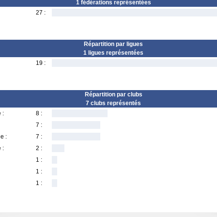
1 fédérations représentées
27 :
Répartition par ligues
1 ligues représentées
19 :
Répartition par clubs
7 clubs représentés
 :
8 :
7 :
e :
7 :
 :
2 :
1 :
1 :
1 :