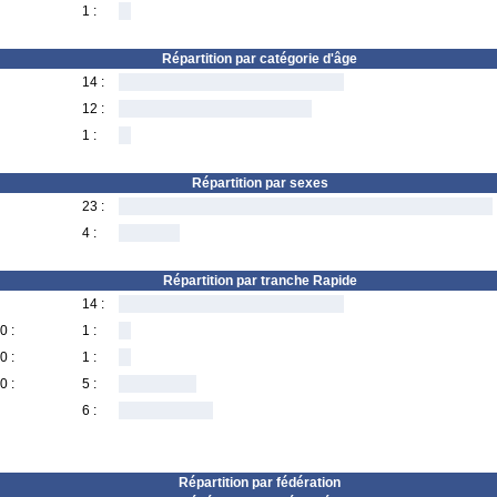
1 :
Répartition par catégorie d'âge
14 :
12 :
1 :
Répartition par sexes
23 :
4 :
Répartition par tranche Rapide
14 :
0 :
1 :
0 :
1 :
0 :
5 :
6 :
Répartition par fédération