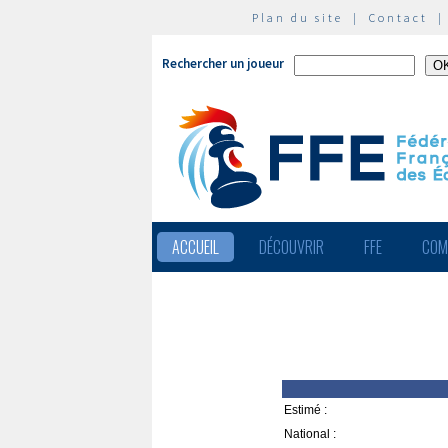
Plan du site
|
Contact
Rechercher un joueur
ACCUEIL
DÉCOUVRIR
FFE
COM
Estimé :
National :