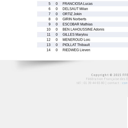
5
0
FRANCIOSA Lucas
6
0
DELSAUT Milan
7
0
ORTIZ Jokin
8
0
GIRIN Norberts
9
0
ESCOBAR Mathias
10
0
BEN LAHOUSSINE Adonis
11
0
GILLES Marylou
12
0
MENEROUD Loic
13
0
PIOLLAT Thibault
14
0
RIEDWEG Lieven
Copyright © 2015 FFE
Fédération Française des 
tél :
01 39 44 65 80
| contact :
con