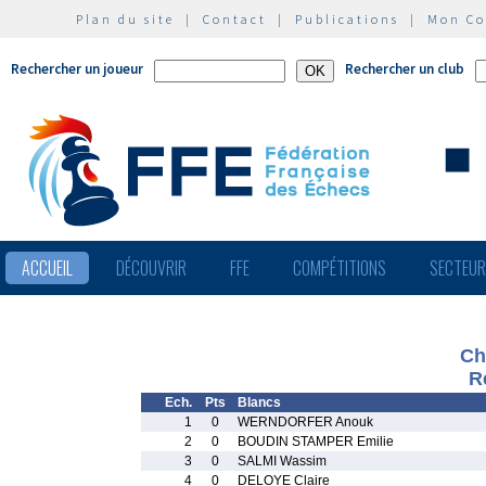
Plan du site
|
Contact
|
Publications
|
Mon C
Rechercher un joueur
Rechercher un club
ACCUEIL
DÉCOUVRIR
FFE
COMPÉTITIONS
SECTEU
Ch
R
Ech.
Pts
Blancs
1
0
WERNDORFER Anouk
2
0
BOUDIN STAMPER Emilie
3
0
SALMI Wassim
4
0
DELOYE Claire