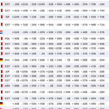
EST
- 16B
+111N
- 32B
+104N
- 33B
+ 96N
+ 49B
+ 48N
- 25N
+ 70B
- 19N
EST
+ 91N
+ 40B
+ 6N
- 18B
- 31N
+ 41B
- 66N
- 24B
- 58N
+ 72B
+ 70N
IDF
+110N
= 28B
+ 22B
- 16N
- 30B
+ 60N
- 17B
- 82N
= 73B
+ 93N
+ 75B
EST
= 35N
= 31B
- 19N
+ 99B
+ 64N
- 34B
- 41N
+ 95B
- 47N
+ 98B
+ 71N
+111B
- 16N
+ 83B
= 82N
+ 60B
= 22N
- 39N
- 40B
+ 46B
- 53N
+ 67B
PDL
+ 90B
- 9N
= 73B
- 22N
+ 86B
+ 89N
- 36B
- 43B
= 72N
+ 94B
+ 66N
EST
+ 96N
- 18B
- 58N
+ 91B
+ 69N
- 66B
- 43N
+ 94B
+ 42N
- 40N
+ 60B
ARA
- 99N
+116B
= 66N
- 60N
- 89B
+105B
= 94N
- 85B
+ 95N
+ 57B
+ 69N
EST
+ 80B
+ 53N
= 16B
- 2N
- 82B
+ 57B
+ 62N
- 27N
- 37B
+ 55B
- 24N
CVL
+ 94N
- 24B
+ 97N
+ 84B
= 6B
+ 16N
- 7B
- 29N
+ 68B
- 33N
- 34N
EST
+ 81N
- 51B
+ 98N
- 15B
+ 23N
= 18B
- 19N
- 25B
+100N
+ 47B
- 20N
IDF
- 3B
=105N
- 60B
+ 37N
+116B
- 27N
+ 72B
+ 38N
- 16B
+ 87N
- 30B
EST
= 31N
+ 35B
+ 36B
- 28N
- 22B
- 88N
+ 89B
+ 61N
- 17B
- 51N
+ 84B
EST
- 2B
+107N
- 31N
+ 95B
+ 38N
- 25B
- 58N
+ 96B
= 57N
+ 86B
- 32N
ARA
+ 88B
- 22N
+ 65B
+ 77N
- 4B
- 51N
- 74B
+ 76N
= 56B
- 50N
+ 82B
EST
- 29B
+117N
+ 49B
- 71B
- 62N
+101N
+ 56B
= 32N
+ 44B
- 36N
- 38N
EST
+114B
- 7N
- 76B
+ 87N
+ 67B
+ 68N
- 4B
- 74N
= 83B
+ 90N
- 35B
= 30B
- 70N
+ 54N
+ 50B
- 47N
- 45B
+ 65B
+ 88N
- 32B
+ 68N
- 49N