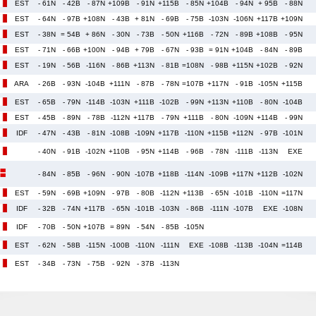
EST
- 61N
- 42B
- 87N
+109B
- 91N
+115B
- 85N
+104B
- 94N
+ 95B
- 88N
EST
- 64N
- 97B
+108N
- 43B
+ 81N
- 69B
- 75B
-103N
-106N
+117B
+109N
EST
- 38N
= 54B
+ 86N
- 30N
- 73B
- 50N
+116B
- 72N
- 89B
+108B
- 95N
EST
- 71N
- 66B
+100N
- 94B
+ 79B
- 67N
- 93B
= 91N
+104B
- 84N
- 89B
EST
- 19N
- 56B
-116N
- 86B
+113N
- 81B
=108N
- 98B
+115N
+102B
- 92N
ARA
- 26B
- 93N
-104B
+111N
- 87B
- 78N
=107B
+117N
- 91B
-105N
+115B
EST
- 65B
- 79N
-114B
-103N
+111B
-102B
- 99N
+113N
+110B
- 80N
-104B
EST
- 45B
- 89N
- 78B
-112N
+117B
- 79N
+111B
- 80N
-109N
+114B
- 99N
IDF
- 47N
- 43B
- 81N
-108B
-109N
+117B
-110N
+115B
+112N
- 97B
-101N
- 40N
- 91B
-102N
+110B
- 95N
+114B
- 96B
- 78N
-111B
-113N
EXE
- 84N
- 85B
- 96N
- 90N
-107B
+118B
-114N
-109B
+117N
+112B
-102N
EST
- 59N
- 69B
+109N
- 97B
- 80B
-112N
+113B
- 65N
-101B
-110N
=117N
IDF
- 32B
- 74N
+117B
- 65N
-101B
-103N
- 86B
-111N
-107B
EXE
-108N
IDF
- 70B
- 50N
+107B
= 89N
- 54N
- 85B
-105N
EST
- 62N
- 58B
-115N
-100B
-110N
-111N
EXE
-108B
-113B
-104N
=114B
EST
- 34B
- 73N
- 75B
- 92N
- 37B
-113N