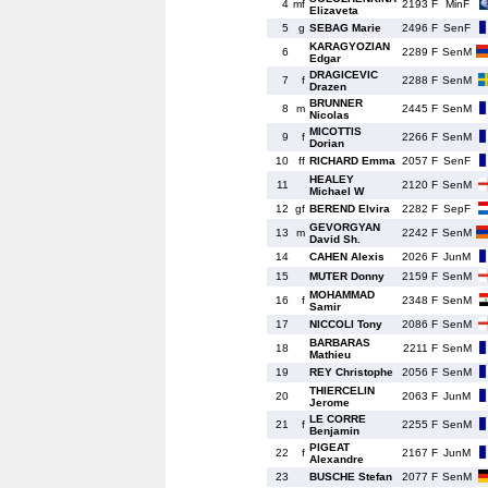
4
mf
2193 F
MinF
Elizaveta
5
g
SEBAG Marie
2496 F
SenF
KARAGYOZIAN
6
2289 F
SenM
Edgar
DRAGICEVIC
7
f
2288 F
SenM
Drazen
BRUNNER
8
m
2445 F
SenM
Nicolas
MICOTTIS
9
f
2266 F
SenM
Dorian
10
ff
RICHARD Emma
2057 F
SenF
HEALEY
11
2120 F
SenM
Michael W
12
gf
BEREND Elvira
2282 F
SepF
GEVORGYAN
13
m
2242 F
SenM
David Sh.
14
CAHEN Alexis
2026 F
JunM
15
MUTER Donny
2159 F
SenM
MOHAMMAD
16
f
2348 F
SenM
Samir
17
NICCOLI Tony
2086 F
SenM
BARBARAS
18
2211 F
SenM
Mathieu
19
REY Christophe
2056 F
SenM
THIERCELIN
20
2063 F
JunM
Jerome
LE CORRE
21
f
2255 F
SenM
Benjamin
PIGEAT
22
f
2167 F
JunM
Alexandre
23
BUSCHE Stefan
2077 F
SenM