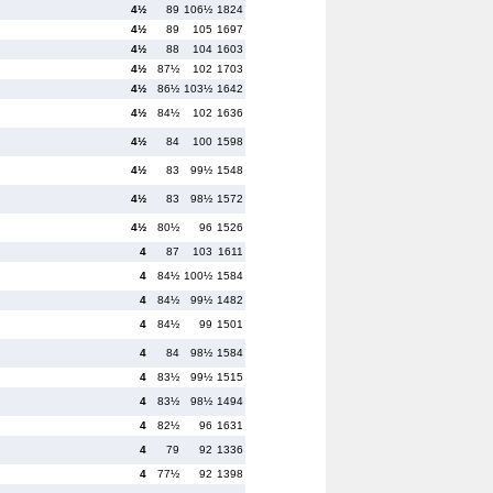
4½
89
106½
1824
4½
89
105
1697
4½
88
104
1603
4½
87½
102
1703
4½
86½
103½
1642
4½
84½
102
1636
4½
84
100
1598
4½
83
99½
1548
4½
83
98½
1572
4½
80½
96
1526
4
87
103
1611
4
84½
100½
1584
4
84½
99½
1482
4
84½
99
1501
4
84
98½
1584
4
83½
99½
1515
4
83½
98½
1494
4
82½
96
1631
4
79
92
1336
4
77½
92
1398