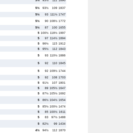
5½
93½
112
1890
5½
93½
109
1837
5½
93
111½
1747
5½
90
108½
1772
5½
87
100
1655
5
100½
118½
1997
5
97
114½
1894
5
96½
115
1912
5
95½
112
1843
5
93
110½
1886
5
92
110
1845
5
92
109½
1744
5
92
108
1703
5
91½
107
1801
5
89
105½
1647
5
87½
105½
1692
5
86½
104½
1654
5
85½
100½
1474
5
85
100½
1611
5
83
97½
1488
5
82½
99
1434
4½
94½
112
1870