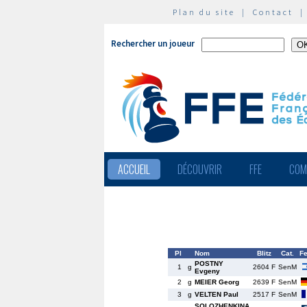
Plan du site
|
Contact
Rechercher un joueur
ACCUEIL
DÉCOUVRIR
FFE
COM
Pl
Nom
Blitz
Cat.
F
POSTNY
1
g
2604 F
SenM
Evgeny
2
g
MEIER Georg
2639 F
SenM
3
g
VELTEN Paul
2517 F
SenM
SOLOZHENKINA