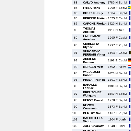
83
CALVO Anthony
1780 N
SenM
84
FRISK Hans
1900 F
SepM
85
BOURHIS Guy
1534 F
SepM
86
PERISSE Matteo
1675 F
CadM
87
CAPONE Florian
1420 N
SenM
THOMAS
88
1910 N
SenF
Apolline
LALLEMANT
89
1695 F
CadM
Aurelien
CIARLETTA
90
1297 F
PupM
Ulysse
VUKOJEVIC
91
1494 F
CadM
FERRARI Viktor
ARRIENS
92
1199 E
CadM
Damien
93
MERGEN Mett
1602 F
VetM
WIELGOCKI
94
1620 N
SenM
Hubert
95
PIGEAT Patrick
1391 F
SenM
BARALLE
96
1390 N
SepM
Fabrice
KREUSCHER
97
1840 N
SepM
Wolfgang
98
HERVY Daniel
1278 F
SepM
NEZOSI
99
1373 F
BenM
Constantin
100
PERTUY Noe
1467 F
PupM
BATTISTELLA
101
1104 F
JunM
Victor
102
JOLY Charlotte
1348 F
MinF
REYNAUD