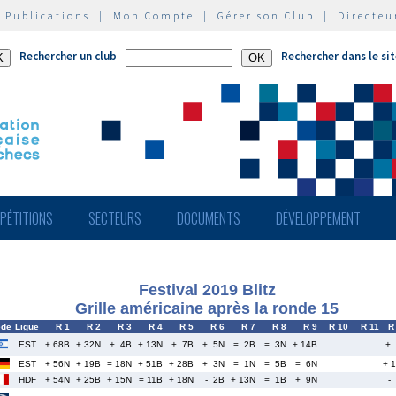
|
Publications
|
Mon Compte
|
Gérer son Club
|
Directeu
Rechercher un club
Rechercher dans le si
PÉTITIONS
SECTEURS
DOCUMENTS
DÉVELOPPEMENT
Festival 2019 Blitz
Grille américaine après la ronde 15
ede
Ligue
R 1
R 2
R 3
R 4
R 5
R 6
R 7
R 8
R 9
R 10
R 11
R
EST
+ 68B
+ 32N
+ 4B
+ 13N
+ 7B
+ 5N
= 2B
= 3N
+ 14B
+
EST
+ 56N
+ 19B
= 18N
+ 51B
+ 28B
+ 3N
= 1N
= 5B
= 6N
+ 
HDF
+ 54N
+ 25B
+ 15N
= 11B
+ 18N
- 2B
+ 13N
= 1B
+ 9N
-