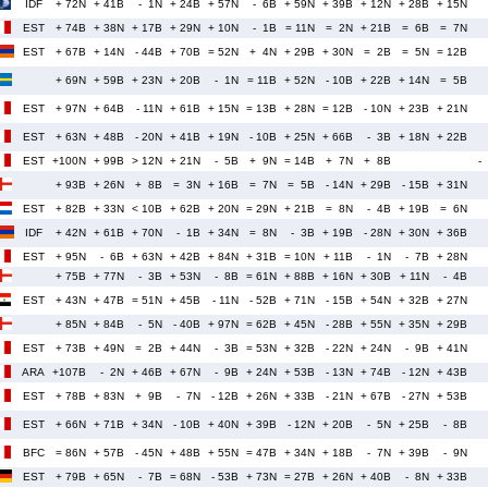
IDF
+ 72N
+ 41B
- 1N
+ 24B
+ 57N
- 6B
+ 59N
+ 39B
+ 12N
+ 28B
+ 15N
EST
+ 74B
+ 38N
+ 17B
+ 29N
+ 10N
- 1B
= 11N
= 2N
+ 21B
= 6B
= 7N
EST
+ 67B
+ 14N
- 44B
+ 70B
= 52N
+ 4N
+ 29B
+ 30N
= 2B
= 5N
= 12B
+ 69N
+ 59B
+ 23N
+ 20B
- 1N
= 11B
+ 52N
- 10B
+ 22B
+ 14N
= 5B
EST
+ 97N
+ 64B
- 11N
+ 61B
+ 15N
= 13B
+ 28N
= 12B
- 10N
+ 23B
+ 21N
EST
+ 63N
+ 48B
- 20N
+ 41B
+ 19N
- 10B
+ 25N
+ 66B
- 3B
+ 18N
+ 22B
EST
+100N
+ 99B
> 12N
+ 21N
- 5B
+ 9N
= 14B
+ 7N
+ 8B
-
+ 93B
+ 26N
+ 8B
= 3N
+ 16B
= 7N
= 5B
- 14N
+ 29B
- 15B
+ 31N
EST
+ 82B
+ 33N
< 10B
+ 62B
+ 20N
= 29N
+ 21B
= 8N
- 4B
+ 19B
= 6N
IDF
+ 42N
+ 61B
+ 70N
- 1B
+ 34N
= 8N
- 3B
+ 19B
- 28N
+ 30N
+ 36B
EST
+ 95N
- 6B
+ 63N
+ 42B
+ 84N
+ 31B
= 10N
+ 11B
- 1N
- 7B
+ 28N
+ 75B
+ 77N
- 3B
+ 53N
- 8B
= 61N
+ 88B
+ 16N
+ 30B
+ 11N
- 4B
EST
+ 43N
+ 47B
= 51N
+ 45B
- 11N
- 52B
+ 71N
- 15B
+ 54N
+ 32B
+ 27N
+ 85N
+ 84B
- 5N
- 40B
+ 97N
= 62B
+ 45N
- 28B
+ 55N
+ 35N
+ 29B
EST
+ 73B
+ 49N
= 2B
+ 44N
- 3B
= 53N
+ 32B
- 22N
+ 24N
- 9B
+ 41N
ARA
+107B
- 2N
+ 46B
+ 67N
- 9B
+ 24N
+ 53B
- 13N
+ 74B
- 12N
+ 43B
EST
+ 78B
+ 83N
+ 9B
- 7N
- 12B
+ 26N
+ 33B
- 21N
+ 67B
- 27N
+ 53B
EST
+ 66N
+ 71B
+ 34N
- 10B
+ 40N
+ 39B
- 12N
+ 20B
- 5N
+ 25B
- 8B
BFC
= 86N
+ 57B
- 45N
+ 48B
+ 55N
= 47B
+ 34N
+ 18B
- 7N
+ 39B
- 9N
EST
+ 79B
+ 65N
- 7B
= 68N
- 53B
+ 73N
= 27B
+ 26N
+ 40B
- 8N
+ 33B