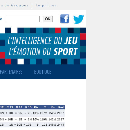
rs de Groupes
|
Imprimer
te
PARTENAIRES
BOUTIQUE
 12
R 13
R 14
R 15
Pts
Tr.
Bu.
Perf
 3N
+ 3B
= 2N
- 2B
10½
127½
152½
2657
10N
+ 10B
= 1B
+ 1N
10½
119½
142½
2617
 1B
- 1N
+ 10B
+ 10B
9
123
146½
2444