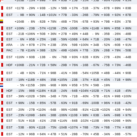
+103B
- 13N
+ 89B
- 8N
+ 83B
= 15B
- 35N
- 55B
- 86N
+100B
+ 85N
EST
+117B
- 29N
+ 93B
- 12N
+ 58B
= 17N
- 51B
- 37N
- 87B
+ 89N
+ 83B
EST
- 9B
+ 90N
- 14B
+101N
+ 77B
- 33N
- 26B
- 79N
= 93B
+ 92N
+ 87B
+104B
- 8N
- 82B
+ 78N
- 46B
+ 75N
- 67B
= 93N
+ 79B
+ 83N
- 37B
EST
+109N
- 23B
- 57N
+115B
- 25N
-100B
- 60N
+114B
+ 99N
= 85B
+ 86N
EST
- 21B
+106N
= 50B
+ 36N
= 27B
+ 49N
+ 44B
- 9N
- 35B
- 26N
- 48B
EST
- 6N
+ 95B
+ 25N
- 19B
- 59N
+106B
+ 64N
+ 71B
- 20N
- 24B
- 47N
ARA
- 1N
+ 87B
+ 27N
= 23B
- 35N
- 59B
+100N
= 34B
- 52N
- 60B
+ 91N
PAC
- 7B
+114N
+ 38B
- 32N
- 49B
+104N
+ 77B
- 33N
- 26B
+ 79N
- 50B
EST
+116N
+ 60B
- 13B
- 6N
- 76B
+ 93N
+ 82B
+ 83N
- 27B
- 43N
- 44B
HDF
+106B
- 21N
+ 72B
+ 58N
- 29B
+ 76N
- 16B
- 67N
- 75B
+ 73N
- 46B
EST
- 4B
+ 92N
- 71N
+ 98B
- 41N
= 38B
- 54N
+105B
= 48B
- 44N
+ 90B
EST
- 18N
+118B
= 48N
- 35B
+105N
- 23B
- 37N
+ 81B
= 45N
- 71B
+ 98N
- 5N
+115B
- 39N
- 96B
+ 99N
+ 95B
+ 57N
+ 59B
- 19N
HDF
- 15N
- 98B
+118N
+ 81B
- 24N
- 64B
+104N
+102B
+ 71N
- 41B
- 45N
EST
- 39N
+102B
+ 59N
- 34B
+ 70N
- 71B
- 40N
- 57B
- 81N
+ 99B
+100N
EST
+ 98N
- 15B
+ 85N
- 57B
- 63N
+ 91B
- 69N
-100B
+ 96N
+ 81B
- 42N
EST
- 20N
- 27B
+110N
- 64B
- 98N
+108B
- 81N
+112B
+102N
- 42B
+ 94N
EST
- 23N
+109B
- 84N
- 38B
-106N
+110B
+ 98N
+ 63B
- 64N
- 69B
+ 97N
EST
- 51N
+ 81B
- 41N
- 25B
+114N
- 84B
-102N
+110B
- 98N
+109B
+ 96N
EST
- 53B
- 80N
+111B
- 75N
-104B
+107N
+ 78B
- 73N
+ 76B
- 77N
+ 93B
EST
- 12N
+ 96B
+ 64N
= 47B
+ 51N
- 28B
- 70N
+ 45B
- 34N
- 38B
- 57N