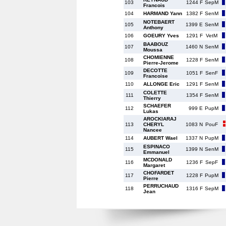
103
1244 F
SepM
Francois
104
HARMAND Yann
1382 F
SenM
NOTEBAERT
105
1399 E
SenM
Anthony
106
GOEURY Yves
1291 F
VetM
BAABOUZ
107
1460 N
SenM
Moussa
CHOMIENNE
108
1228 F
SenM
Pierre-Jerome
DECOTTE
109
1051 F
SenF
Francoise
110
ALLONGE Eric
1291 F
SenM
COLETTE
111
1354 F
SenM
Thierry
SCHAEFER
112
999 E
PupM
Lukas
AROCKIARAJ
113
CHERYL
1083 N
PouF
Nancee
114
AUBERT Wael
1337 N
PupM
ESPINACO
115
1399 N
SenM
Emmanuel
MCDONALD
116
1236 F
SepF
Margaret
CHOFARDET
117
1228 F
PupM
Pierre
PERRUCHAUD
118
1316 F
SepM
Jean