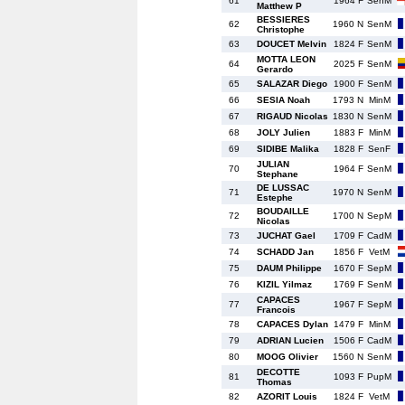
61
1964 F
SenM
Matthew P
BESSIERES
62
1960 N
SenM
Christophe
63
DOUCET Melvin
1824 F
SenM
MOTTA LEON
64
2025 F
SenM
Gerardo
65
SALAZAR Diego
1900 F
SenM
66
SESIA Noah
1793 N
MinM
67
RIGAUD Nicolas
1830 N
SenM
68
JOLY Julien
1883 F
MinM
69
SIDIBE Malika
1828 F
SenF
JULIAN
70
1964 F
SenM
Stephane
DE LUSSAC
71
1970 N
SenM
Estephe
BOUDAILLE
72
1700 N
SepM
Nicolas
73
JUCHAT Gael
1709 F
CadM
74
SCHADD Jan
1856 F
VetM
75
DAUM Philippe
1670 F
SepM
76
KIZIL Yilmaz
1769 F
SenM
CAPACES
77
1967 F
SepM
Francois
78
CAPACES Dylan
1479 F
MinM
79
ADRIAN Lucien
1506 F
CadM
80
MOOG Olivier
1560 N
SenM
DECOTTE
81
1093 F
PupM
Thomas
82
AZORIT Louis
1824 F
VetM