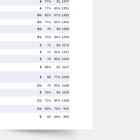
4
77½
91
1377
4
77½
90½
1351
3½
82½
97½
1455
3½
77½
92½
1454
3½
76
89
1289
3½
73½
84½
1294
3
71
84
1174
3
71
82½
1247
3
70
80½
1192
3
69½
82
1147
3
66
77½
1168
2½
70
80½
1198
2
70½
80
1103
1½
71½
80½
1328
1½
63½
72½
910
0
65
69½
893