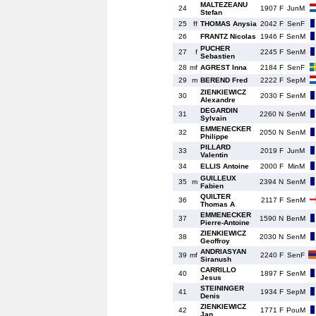
MALTEZEANU
24
1907 F
JunM
Stefan
25
ff
THOMAS Anysia
2042 F
SenF
26
FRANTZ Nicolas
1946 F
SenM
PUCHER
27
f
2245 F
SenM
Sebastien
28
mf
AGREST Inna
2184 F
SenF
29
m
BEREND Fred
2222 F
SepM
ZIENKIEWICZ
30
2030 F
SenM
Alexandre
DEGARDIN
31
2260 N
SenM
Sylvain
EMMENECKER
32
2050 N
SenM
Philippe
PILLARD
33
2019 F
JunM
Valentin
34
ELLIS Antoine
2000 F
MinM
GUILLEUX
35
m
2394 N
SenM
Fabien
QUILTER
36
2117 F
SenM
Thomas A
EMMENECKER
37
1590 N
BenM
Pierre-Antoine
ZIENKIEWICZ
38
2030 N
SenM
Geoffroy
ANDRIASYAN
39
mf
2240 F
SenF
Siranush
CARRILLO
40
1897 F
SenM
Jesus
STEININGER
41
1934 F
SepM
Denis
ZIENKIEWICZ
42
1771 F
PouM
Jan