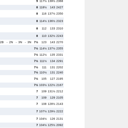
9
117½
139½
2368
8
118½
143
2427
8
116
137½
2350
8
114½
136½
2323
8
112
133
2310
8
110
132½
2243
 2B
- 2N
- 3N
- 3N
7½
123
143
2270
7½
114½
137½
2355
7½
112½
135
2331
7½
111½
134
2291
7½
111
131
2202
7½
110½
131
2240
7½
105
127
2195
7½
103½
122½
2167
7
109
131½
2212
7
109
129
2105
7
108
128½
2143
7
107½
129½
2222
7
104½
126
2131
7
104½
125½
2092