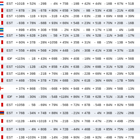
EST
+101B
+ 52N
- 29B
- 4N
+ 75B
- 19B
+ 42N
+ 44N
- 18B
+ 67N
+ 51B
EST
+ 87B
- 3N
- 67B
+ 80N
+ 65B
+ 56N
- 9B
+ 53N
+ 43B
- 21N
+ 40B
EST
+108N
- 11B
+ 91N
- 31B
+ 42N
- 20B
+ 63N
- 23B
+ 69N
+ 66B
+ 39N
EST
- 83B
+ 78N
- 68B
+ 93N
= 66N
+ 54B
= 23N
+ 51B
+ 70N
+ 20B
- 16B
+ 89B
= 45N
+ 30B
+ 55B
- 2N
+ 82N
- 8B
+ 17N
+ 13B
- 4N
- 14B
EST
+ 58N
+ 62B
+ 24N
- 5B
+ 71N
= 12B
- 6N
+ 52B
- 11N
+ 34B
- 17N
EST
= 60N
+ 37B
- 28N
+105B
+ 45N
+ 35B
+ 31N
- 6B
- 15N
- 13B
+ 54N
EST
= 55B
= 46N
+ 56B
+ 26N
+ 44B
- 14N
- 30B
+ 41N
= 33B
+ 37N
- 11B
IDF
+115N
- 1B
+ 43N
+ 69B
- 39N
+ 40B
- 18N
= 58B
+ 60N
- 16N
+ 56B
EST
+102N
- 12B
- 42N
+ 85B
+ 43N
+ 63B
- 20N
+ 69B
= 31N
+ 52B
- 23N
EST
+118N
+ 39B
- 21B
+ 76N
- 13B
+ 46N
- 22B
= 68N
+ 82B
- 29N
+ 52B
EST
= 46B
- 55N
+ 37B
+ 73N
+ 68B
- 30N
+ 61B
- 36N
+ 66N
- 17B
+ 59N
= 37N
+ 86B
- 55N
- 66B
+ 96N
+ 94B
+ 48N
+ 35B
- 39N
+ 58B
- 13N
IDF
= 36B
- 30N
- 35N
- 54B
+118N
+ 86N
+ 73B
+ 62B
+ 51N
- 31B
+ 64N
EST
+105B
- 5B
- 69N
+ 79N
- 56B
= 72N
+ 87B
- 54B
+ 84N
+ 82N
+ 58B
EST
+ 76B
- 34N
+ 74B
+ 88N
+ 32B
- 21N
+ 47B
- 4N
+ 36B
- 22N
- 26B
EST
+112B
- 44N
+101B
+ 17N
- 21B
- 32N
+ 76B
+ 47N
- 23N
+ 49B
- 25N
EST
+ 92B
- 4N
+ 80B
- 9N
+ 72B
- 44N
+ 46B
- 31B
+ 85N
+ 75N
- 18B
EST
- 13B
+103N
+ 33B
- 14N
- 26B
+ 90N
- 24B
+ 92N
- 49B
+ 78N
+ 77B