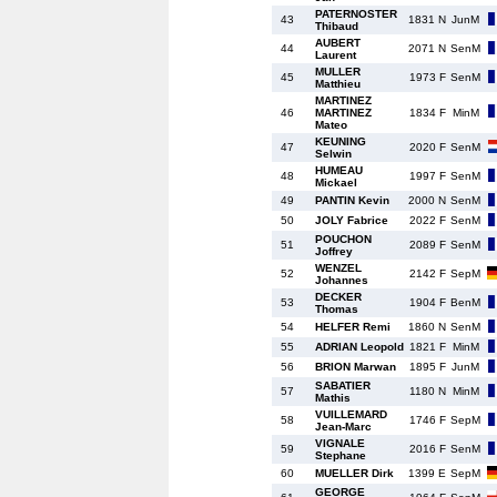
PATERNOSTER
43
1831 N
JunM
Thibaud
AUBERT
44
2071 N
SenM
Laurent
MULLER
45
1973 F
SenM
Matthieu
MARTINEZ
46
MARTINEZ
1834 F
MinM
Mateo
KEUNING
47
2020 F
SenM
Selwin
HUMEAU
48
1997 F
SenM
Mickael
49
PANTIN Kevin
2000 N
SenM
50
JOLY Fabrice
2022 F
SenM
POUCHON
51
2089 F
SenM
Joffrey
WENZEL
52
2142 F
SepM
Johannes
DECKER
53
1904 F
BenM
Thomas
54
HELFER Remi
1860 N
SenM
55
ADRIAN Leopold
1821 F
MinM
56
BRION Marwan
1895 F
JunM
SABATIER
57
1180 N
MinM
Mathis
VUILLEMARD
58
1746 F
SepM
Jean-Marc
VIGNALE
59
2016 F
SenM
Stephane
60
MUELLER Dirk
1399 E
SepM
GEORGE