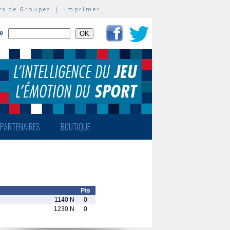
rs de Groupes
|
Imprimer
te
PARTENAIRES
BOUTIQUE
Pts
1140 N
0
1230 N
0