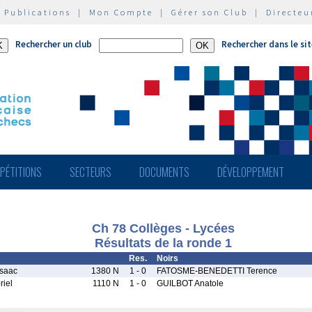
|
Publications
|
Mon Compte
|
Gérer son Club
|
Directeu
Rechercher un club
Rechercher dans le si
PÉTITIONS
SECTEURS
DOCUMENTS
DÉVELOPPEMENT
Ch 78 Collèges - Lycées
Résultats de la ronde 1
Res.
Noirs
saac
1380 N
1 - 0
FATOSME-BENEDETTI Terence
iel
1110 N
1 - 0
GUILBOT Anatole