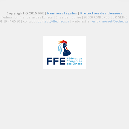
Copyright © 2015 FFE |
Mentions légales
|
Protection des données
Fédération Française des Echecs |
6 rue de l'Eglise | 92600 ASNIERES SUR SEINE
01 39 44 65 80
| contact :
contact@ffechecs.fr
| webmestre :
erick.mouret@echecs.as