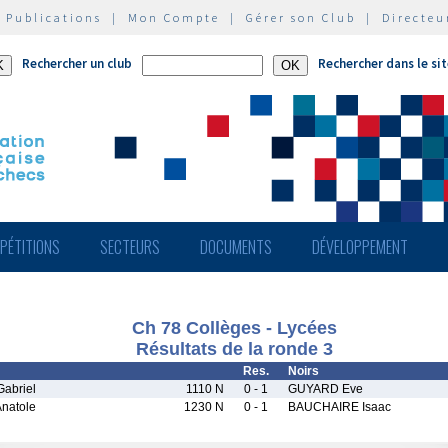
|
Publications
|
Mon Compte
|
Gérer son Club
|
Directeu
Rechercher un club
Rechercher dans le si
PÉTITIONS
SECTEURS
DOCUMENTS
DÉVELOPPEMENT
Ch 78 Collèges - Lycées
Résultats de la ronde 3
Res.
Noirs
abriel
1110 N
0 - 1
GUYARD Eve
natole
1230 N
0 - 1
BAUCHAIRE Isaac