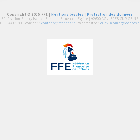
Copyright © 2015 FFE |
Mentions légales
|
Protection des données
Fédération Française des Echecs |
6 rue de l'Eglise | 92600 ASNIERES SUR SEINE
01 39 44 65 80
| contact :
contact@ffechecs.fr
| webmestre :
erick.mouret@echecs.as