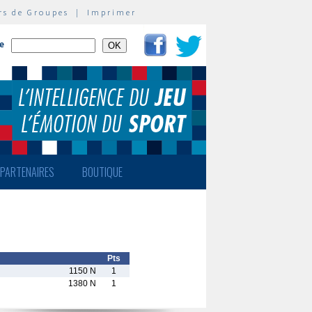
rs de Groupes
|
Imprimer
te
PARTENAIRES
BOUTIQUE
Pts
1150 N
1
1380 N
1