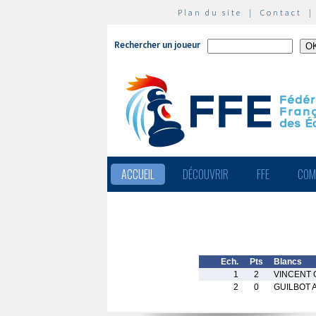
Plan du site
|
Contact
Rechercher un joueur
ACCUEIL
DÉCOUVRIR
FFE
COM
Ech.
Pts
Blancs
1
2
VINCENT G
2
0
GUILBOT A