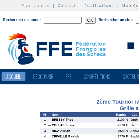
Plan du site
|
Contact
|
Publications
|
Mon C
Rechercher un joueur
Rechercher un club
ACCUEIL
DÉCOUVRIR
FFE
COMPÉTITIONS
SECTEU
2ème Tournoi ra
Grille 
Pl
Nom
Rapide
Cat.
1
BRESSY Theo
2100 N
JunM
2
m
COLLAS Silvia
2270 F
SenF
3
NICA Adrian
1920 N
SepM
4
CRIVELLE Patrick
1779 F
SepM