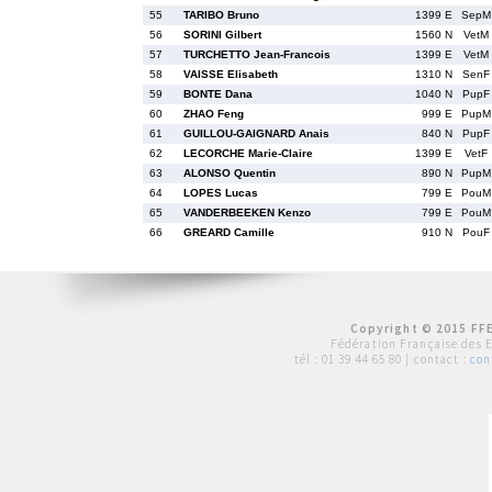
55
TARIBO Bruno
1399 E
SepM
56
SORINI Gilbert
1560 N
VetM
57
TURCHETTO Jean-Francois
1399 E
VetM
58
VAISSE Elisabeth
1310 N
SenF
59
BONTE Dana
1040 N
PupF
60
ZHAO Feng
999 E
PupM
61
GUILLOU-GAIGNARD Anais
840 N
PupF
62
LECORCHE Marie-Claire
1399 E
VetF
63
ALONSO Quentin
890 N
PupM
64
LOPES Lucas
799 E
PouM
65
VANDERBEEKEN Kenzo
799 E
PouM
66
GREARD Camille
910 N
PouF
Copyright © 2015 FFE
Fédération Française des 
tél :
01 39 44 65 80
| contact :
con