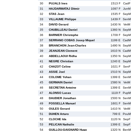
30
PUJALS Ines
1513 F
CadF
31
HAJDARMATAJ Ditmir
1097 F
JunM
32
STAS Jean
1535 F
SepM
33
VILLAUME Philippe
1439 F
SenM
34
DAVID Gerard
1430 N
VetM
35
CHUBILLEAU Daniel
1360 N
SepM
36
BARNIER Christophe
1709 F
SepM
37
SERRANO COBAS Josep Miquel
1199 E
CadM
38
BRIANCHON Jean-Charles
1490 N
SepM
39
JEANJEAN Clement
1610 N
CadM
40
ABDELLAOUI Ridha
1350 N
SepM
41
NEGRE Christian
1240 E
SepM
42
CHAZOT Celine
1021 F
SenF
43
ASSIE Joel
1510 N
SepM
44
COLOME Yohan
1399 E
SenM
45
GERMAIN Daniel
1580 N
VetM
46
SECRETAN Antoine
1399 E
SenM
47
ALONSO Lucas
1119 F
PupM
48
DAUDIER Jonathan
1500 N
SenM
49
FOSSELLA Manuel
1601 F
SenM
50
OULES Gerard
1410 N
VetM
51
DUHEN Arturo
799 E
PouM
52
CLOCHE Ida
1120 N
SepF
53
PELICAN Nathalie
1399 E
SepF
54
GUILLOU-GAIGNARD Hugo
1320 N
BenM