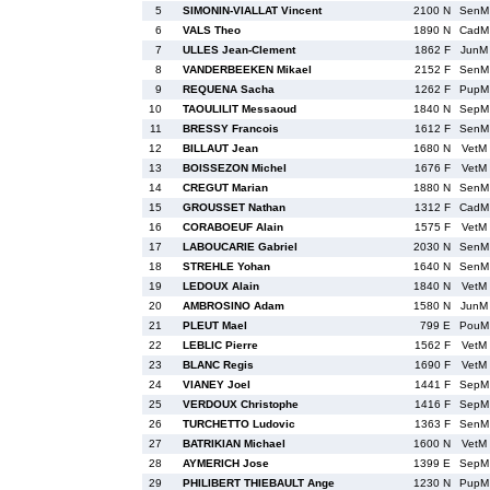
5
SIMONIN-VIALLAT Vincent
2100 N
SenM
6
VALS Theo
1890 N
CadM
7
ULLES Jean-Clement
1862 F
JunM
8
VANDERBEEKEN Mikael
2152 F
SenM
9
REQUENA Sacha
1262 F
PupM
10
TAOULILIT Messaoud
1840 N
SepM
11
BRESSY Francois
1612 F
SenM
12
BILLAUT Jean
1680 N
VetM
13
BOISSEZON Michel
1676 F
VetM
14
CREGUT Marian
1880 N
SenM
15
GROUSSET Nathan
1312 F
CadM
16
CORABOEUF Alain
1575 F
VetM
17
LABOUCARIE Gabriel
2030 N
SenM
18
STREHLE Yohan
1640 N
SenM
19
LEDOUX Alain
1840 N
VetM
20
AMBROSINO Adam
1580 N
JunM
21
PLEUT Mael
799 E
PouM
22
LEBLIC Pierre
1562 F
VetM
23
BLANC Regis
1690 F
VetM
24
VIANEY Joel
1441 F
SepM
25
VERDOUX Christophe
1416 F
SepM
26
TURCHETTO Ludovic
1363 F
SenM
27
BATRIKIAN Michael
1600 N
VetM
28
AYMERICH Jose
1399 E
SepM
29
PHILIBERT THIEBAULT Ange
1230 N
PupM