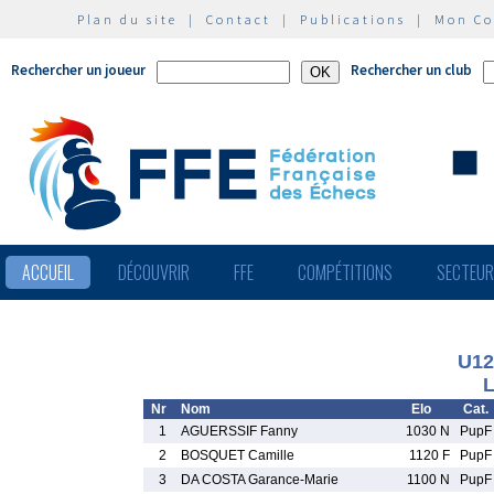
Plan du site
|
Contact
|
Publications
|
Mon C
Rechercher un joueur
Rechercher un club
ACCUEIL
DÉCOUVRIR
FFE
COMPÉTITIONS
SECTEU
U12
L
Nr
Nom
Elo
Cat.
1
AGUERSSIF Fanny
1030 N
PupF
2
BOSQUET Camille
1120 F
PupF
3
DA COSTA Garance-Marie
1100 N
PupF