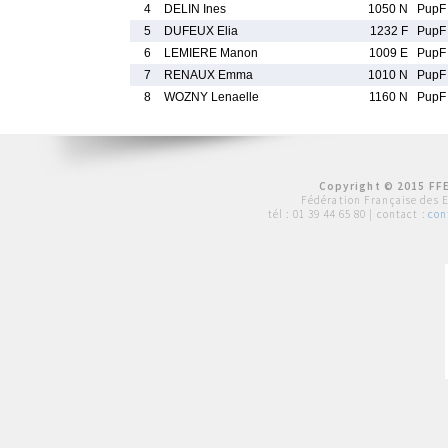
4
DELIN Ines
1050 N
PupF
5
DUFEUX Elia
1232 F
PupF
6
LEMIERE Manon
1009 E
PupF
7
RENAUX Emma
1010 N
PupF
8
WOZNY Lenaelle
1160 N
PupF
Copyright © 2015 FFE
Fédération Française des 
tél :
01 39 44 65 80
| contact :
con