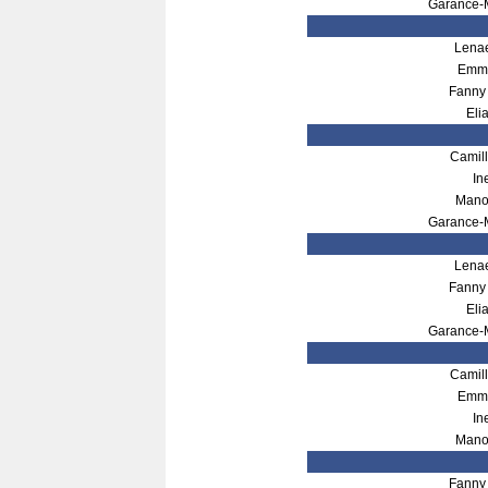
Garance-
Lena
Emm
Fanny
Eli
Camil
In
Mano
Garance-
Lena
Fanny
Eli
Garance-
Camil
Emm
In
Mano
Fanny