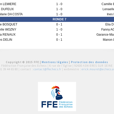
n LEMIERE
1 - 0
Camille
a DUFEUX
1 - 0
Lenael
Marie DA COSTA
1 - 0
Ines
RONDE 7
le BOSQUET
0 - 1
Elia 
elle WOZNY
1 - 0
Fanny A
a RENAUX
0 - 1
Garance-Ma
es DELIN
0 - 1
Manon 
Copyright © 2015 FFE |
Mentions légales
|
Protection des données
Fédération Française des Echecs |
6 rue de l'Eglise | 92600 ASNIERES SUR SEINE
01 39 44 65 80
| contact :
contact@ffechecs.fr
| webmestre :
erick.mouret@echecs.as