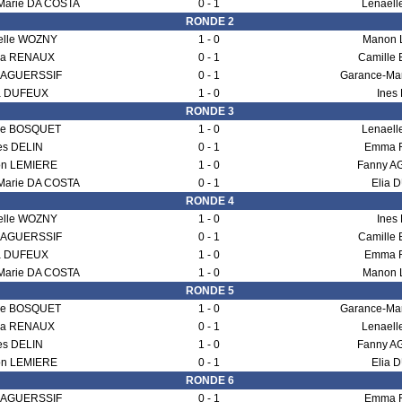
Marie DA COSTA
0 - 1
Lenael
RONDE 2
elle WOZNY
1 - 0
Manon 
a RENAUX
0 - 1
Camille
 AGUERSSIF
0 - 1
Garance-Ma
a DUFEUX
1 - 0
Ines
RONDE 3
le BOSQUET
1 - 0
Lenael
es DELIN
0 - 1
Emma 
n LEMIERE
1 - 0
Fanny A
Marie DA COSTA
0 - 1
Elia 
RONDE 4
elle WOZNY
1 - 0
Ines
 AGUERSSIF
0 - 1
Camille
a DUFEUX
1 - 0
Emma 
Marie DA COSTA
1 - 0
Manon 
RONDE 5
le BOSQUET
1 - 0
Garance-Ma
a RENAUX
0 - 1
Lenael
es DELIN
1 - 0
Fanny A
n LEMIERE
0 - 1
Elia 
RONDE 6
 AGUERSSIF
0 - 1
Emma 