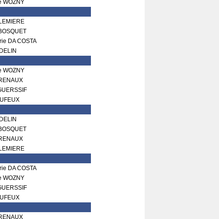
le WOZNY
LEMIERE
 BOSQUET
rie DA COSTA
 DELIN
le WOZNY
RENAUX
GUERSSIF
DUFEUX
 DELIN
 BOSQUET
RENAUX
LEMIERE
rie DA COSTA
le WOZNY
GUERSSIF
DUFEUX
RENAUX