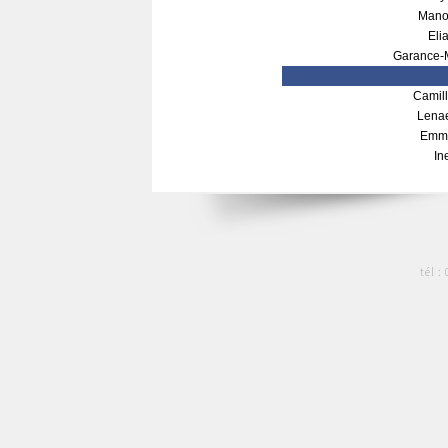
Mano
Eli
Garance-
Camil
Lena
Emm
In
tél :