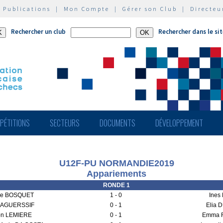
|
Publications
|
Mon Compte
|
Gérer son Club
|
Directeu
Rechercher un club
Rechercher dans le si
PÉTITIONS
SECTEURS
DOCUMENTS
DÉVELOPPEMENT
U12F-PU NORMANDIE2019
Appariements
RONDE 1
le BOSQUET
1 - 0
Ines
 AGUERSSIF
0 - 1
Elia 
n LEMIERE
0 - 1
Emma 