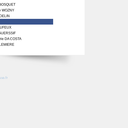
 BOSQUET
le WOZNY
 DELIN
DUFEUX
GUERSSIF
rie DA COSTA
LEMIERE
so.fr