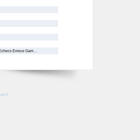
on Echecs Evreux Gam…
so.fr