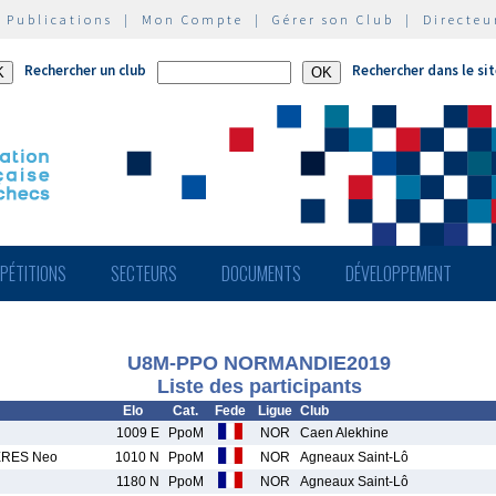
|
Publications
|
Mon Compte
|
Gérer son Club
|
Directeu
Rechercher un club
Rechercher dans le si
PÉTITIONS
SECTEURS
DOCUMENTS
DÉVELOPPEMENT
U8M-PPO NORMANDIE2019
Liste des participants
Elo
Cat.
Fede
Ligue
Club
1009 E
PpoM
NOR
Caen Alekhine
RES Neo
1010 N
PpoM
NOR
Agneaux Saint-Lô
1180 N
PpoM
NOR
Agneaux Saint-Lô