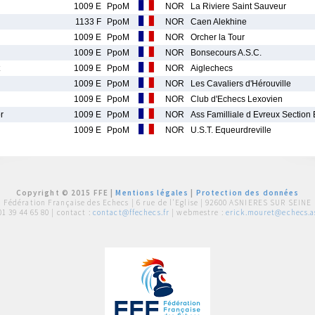
1009 E
PpoM
NOR
La Riviere Saint Sauveur
1133 F
PpoM
NOR
Caen Alekhine
1009 E
PpoM
NOR
Orcher la Tour
1009 E
PpoM
NOR
Bonsecours A.S.C.
1009 E
PpoM
NOR
Aiglechecs
1009 E
PpoM
NOR
Les Cavaliers d'Hérouville
1009 E
PpoM
NOR
Club d'Echecs Lexovien
r
1009 E
PpoM
NOR
Ass Familliale d Evreux Secti
1009 E
PpoM
NOR
U.S.T. Equeurdreville
Copyright © 2015 FFE |
Mentions légales
|
Protection des données
Fédération Française des Echecs |
6 rue de l'Eglise | 92600 ASNIERES SUR SEINE
01 39 44 65 80
| contact :
contact@ffechecs.fr
| webmestre :
erick.mouret@echecs.as