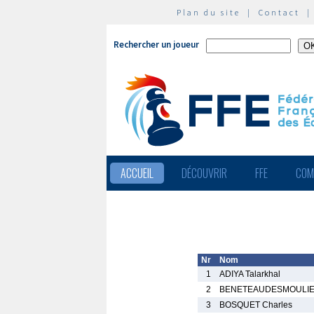
Plan du site
|
Contact
Rechercher un joueur
ACCUEIL
DÉCOUVRIR
FFE
COM
Nr
Nom
1
ADIYA Talarkhal
2
BENETEAUDESMOULIE
3
BOSQUET Charles