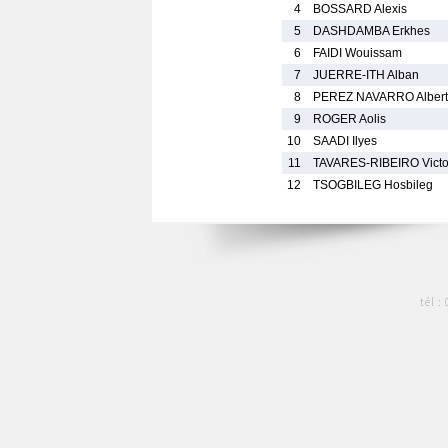
4
BOSSARD Alexis
5
DASHDAMBA Erkhes
6
FAIDI Wouissam
7
JUERRE-ITH Alban
8
PEREZ NAVARRO Albert
9
ROGER Aolis
10
SAADI Ilyes
11
TAVARES-RIBEIRO Victo
12
TSOGBILEG Hosbileg
tél :