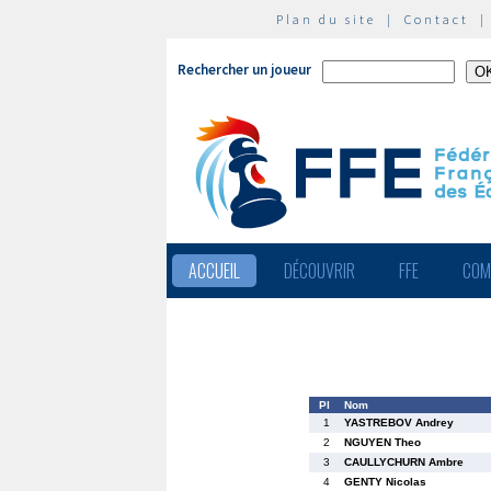
Plan du site
|
Contact
Rechercher un joueur
ACCUEIL
DÉCOUVRIR
FFE
COM
Pl
Nom
1
YASTREBOV Andrey
2
NGUYEN Theo
3
CAULLYCHURN Ambre
4
GENTY Nicolas