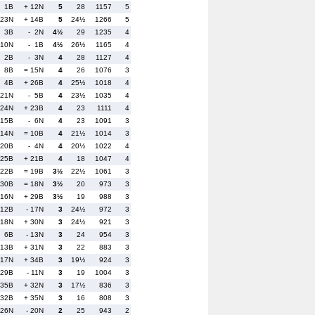
- 1B
+ 12N
5
28
1157
5
 23N
+ 14B
5
24½
1266
5
= 3B
- 2N
4½
29
1235
4
 10N
- 1B
4½
26½
1165
4
- 2B
- 3N
4
28
1127
4
- 8B
= 15N
4
26
1076
3
- 4B
+ 26B
4
25½
1018
4
 21N
- 5B
4
23½
1035
4
 24N
+ 23B
4
23
1111
4
 15B
- 6N
4
23
1091
3
 14N
= 10B
4
21½
1014
3
 20B
- 4N
4
20½
1022
4
 25B
+ 21B
4
18
1047
4
 22B
= 19B
3½
22½
1061
3
 30B
= 18N
3½
20
973
3
 16N
+ 29B
3½
19
988
3
 12B
- 17N
3
24½
972
3
 18N
+ 30N
3
24½
921
3
- 6B
- 13N
3
24
954
3
 13B
+ 31N
3
22
883
3
 17N
+ 34B
3
19½
924
3
 29B
- 11N
3
19
1004
3
 35B
+ 32N
3
17½
836
3
 32B
+ 35N
3
16
808
3
 26N
- 20N
2
25
943
2