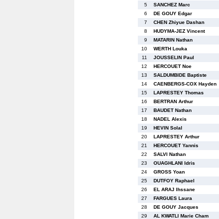
5
SANCHEZ Marc
6
DE GOUY Edgar
7
CHEN Zhiyue Dashan
8
HUDYMA-JEZ Vincent
9
MATARIN Nathan
10
WERTH Louka
11
JOUSSELIN Paul
12
HERCOUET Noe
13
SALDUMBIDE Baptiste
14
CAENBERGS-COX Hayden
15
LAPRESTEY Thomas
16
BERTRAN Arthur
17
BAUDET Nathan
18
NADEL Alexis
19
HEVIN Solal
20
LAPRESTEY Arthur
21
HERCOUET Yannis
22
SALVI Nathan
23
OUAGHLANI Idris
24
GROSS Yoan
25
DUTFOY Raphael
26
EL ARAJ Ihssane
27
FARGUES Laura
28
DE GOUY Jacques
29
AL KWATLI Marie Cham