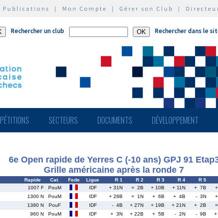
|
Publications
|
Mon Compte
|
Gérer son Club
|
Directeu
Rechercher un club
Rechercher dans le si
PÉTITIONS
SECTEURS
DOCUMENTS
DÉVELOPPEMENT
6e Open rapide de Yerres C (-10 ans) GPJ 91 Etap
Grille américaine après la ronde 7
Rapide
Cat.
Fede
Ligue
R 1
R 2
R 3
R 4
R 5
1007 F
PouM
IDF
+ 31N
= 2B
+ 10B
+ 11N
+ 7B
1300 N
PouM
IDF
+ 28B
= 1N
+ 6B
+ 4B
- 3N
1380 N
PouF
IDF
- 4B
+ 27N
+ 19B
+ 21N
+ 2B
960 N
PouM
IDF
+ 3N
+ 22B
+ 5B
- 2N
- 9B
+