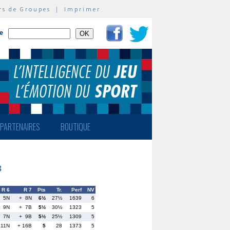
rs de Groupes
|
Imprimer
te
PARTENAIRES
BOUTIQUE
3
R 6
R 7
Pts
Tr.
Perf
NV
+ 5N
+ 8N
6½
27½
1639
6
+ 9N
+ 7B
5½
30½
1323
5
= 7N
+ 9B
5½
25½
1309
5
 11N
+ 16B
5
28
1373
5