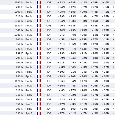
1190 N
PouM
IDF
+ 13N
+ 18B
- 4N
+ 29B
+ 6N
799 E
PouM
IDF
+ 24N
+ 12B
- 2N
+ 22B
- 5B
+
1300 N
PpoM
IDF
+ 25N
+ 15B
+ 29N
+ 8B
- 1N
1310 N
PouM
IDF
+ 19B
+ 23N
+ 9B
- 7N
= 14B
+
1060 N
PpoM
IDF
+ 34N
+ 33B
- 8N
+ 15B
+ 4N
1130 N
PouM
CVL
= 20N
+ 13B
- 1N
+ 18B
+ 22N
1340 N
PouM
IDF
+ 14N
- 29B
+ 25N
- 1B
+ 13N
1080 N
PouM
IDF
+ 27B
- 6N
+ 26B
- 14N
+ 19B
+
900 N
PouM
IDF
- 5B
- 10N
+ 35B
+ 17N
- 11B
+
950 N
PouM
IDF
- 11B
+ 35N
+ 30N
+ 12B
= 8N
=
980 N
PouM
IDF
+ 30B
- 7N
+ 32B
- 9N
+ 18B
=
799 E
PpoM
IDF
- 23B
+ 28N
- 21B
+ 24N
+ 29N
+
799 E
PouM
IDF
- 29N
+ 24B
- 22N
- 13B
+ 31N
+
799 E
PouM
IDF
+ 21B
- 5N
+ 23B
- 10N
- 15N
+
950 N
PouM
IDF
- 8N
+ 34B
- 3N
+ 32B
- 12N
+
890 N
PpoM
IDF
= 10B
- 21N
- 24B
+ 34N
+ 28B
-
980 N
PpoM
IDF
- 18N
+ 20B
+ 16N
- 3B
+ 30N
-
1170 N
PouM
IDF
+ 26B
- 4N
+ 17B
- 6N
- 10B
-
1030 N
PouM
IDF
+ 16N
- 8B
- 18N
+ 26B
+ 25N
1010 N
PouM
IDF
- 6B
- 17N
+ 20N
- 16B
+ 32N
-
910 N
PpoM
IDF
- 7B
+ 32N
- 11B
+ 27N
- 23B
-
890 N
PouF
IDF
- 22N
+ 31B
- 12N
- 23N
+ 27B
+
850 N
PouF
IDF
- 12N
- 3B
+ 31N
- 25B
- 26N
+
900 N
PpoM
IDF
- 2N
- 16B
+ 34N
- 30B
- 20N
+
1030 N
PpoF
IDF
+ 17B
+ 11N
- 7B
- 5N
- 16B
-