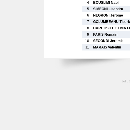
4
BOUSLIMI Nabil
5
SIMEONI Lisandru
6
NEGRONI Jerome
7
GOLUMBEANU Tiberi
8
CARDOSO DE LIMA Fil
9
PARIS Romain
10
SECONDI Jeremie
11
MARAIS Valentin
tél :