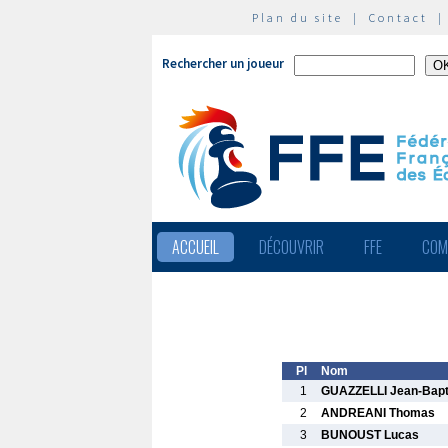
Plan du site
|
Contact
Rechercher un joueur
ACCUEIL
DÉCOUVRIR
FFE
COM
Pl
Nom
1
GUAZZELLI Jean-Bapt
2
ANDREANI Thomas
3
BUNOUST Lucas