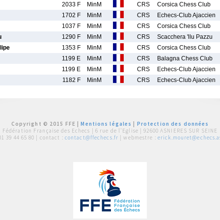
2033 F
MinM
CRS
Corsica Chess Club
1702 F
MinM
CRS
Echecs-Club Ajaccien
1037 F
MinM
CRS
Corsica Chess Club
u
1290 F
MinM
CRS
Scacchera 'llu Pazzu
ipe
1353 F
MinM
CRS
Corsica Chess Club
1199 E
MinM
CRS
Balagna Chess Club
1199 E
MinM
CRS
Echecs-Club Ajaccien
1182 F
MinM
CRS
Echecs-Club Ajaccien
Copyright © 2015 FFE |
Mentions légales
|
Protection des données
Fédération Française des Echecs |
6 rue de l'Eglise | 92600 ASNIERES SUR SEINE
01 39 44 65 80
| contact :
contact@ffechecs.fr
| webmestre :
erick.mouret@echecs.as