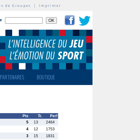
rs de Groupes
|
Imprimer
te
PARTENAIRES
BOUTIQUE
Pts
Tr.
Perf
5
13
2464
4
12
1753
3
15
1831