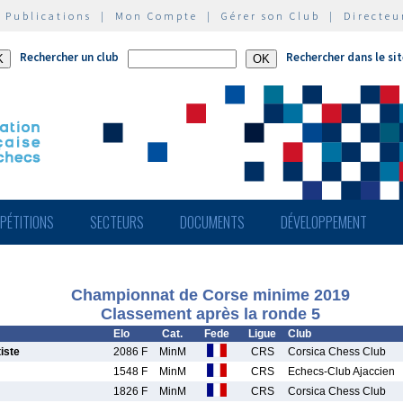
|
Publications
|
Mon Compte
|
Gérer son Club
|
Directeu
Rechercher un club
Rechercher dans le si
PÉTITIONS
SECTEURS
DOCUMENTS
DÉVELOPPEMENT
Championnat de Corse minime 2019
Classement après la ronde 5
Elo
Cat.
Fede
Ligue
Club
iste
2086 F
MinM
CRS
Corsica Chess Club
1548 F
MinM
CRS
Echecs-Club Ajaccien
1826 F
MinM
CRS
Corsica Chess Club