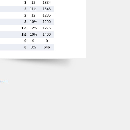
3
12
1834
3
11½
1646
2
12
1285
2
10½
1290
1½
12½
1276
1½
10½
1400
0
9
0
0
8½
646
so.fr