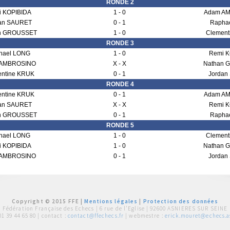
RONDE 2
 KOPIBIDA
1 - 0
Adam A
an SAURET
0 - 1
Rapha
n GROUSSET
1 - 0
Clement
RONDE 3
hael LONG
1 - 0
Remi K
 AMBROSINO
X - X
Nathan 
ntine KRUK
0 - 1
Jordan
RONDE 4
ntine KRUK
0 - 1
Adam A
an SAURET
X - X
Remi K
n GROUSSET
0 - 1
Rapha
RONDE 5
hael LONG
1 - 0
Clement
 KOPIBIDA
1 - 0
Nathan 
 AMBROSINO
0 - 1
Jordan
Copyright © 2015 FFE |
Mentions légales
|
Protection des données
Fédération Française des Echecs |
6 rue de l'Eglise | 92600 ASNIERES SUR SEINE
01 39 44 65 80
| contact :
contact@ffechecs.fr
| webmestre :
erick.mouret@echecs.as