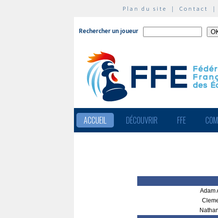
Plan du site
|
Contact
Rechercher un joueur
ACCUEIL
DÉCOUVRIR
FFE
COM
Adam
Cleme
Natha