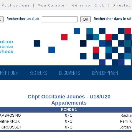
|
Publications
|
Mon Compte
|
Gérer son Club
|
Directeu
Rechercher un club
Rechercher dans le si
PÉTITIONS
SECTEURS
DOCUMENTS
DÉVELOPPEMENT
Chpt Occitanie Jeunes - U18/U20
Appariements
RONDE 1
 AMBROSINO
0 - 1
Rapha
ntine KRUK
0 - 1
Remi K
n GROUSSET
0 - 1
Jordan