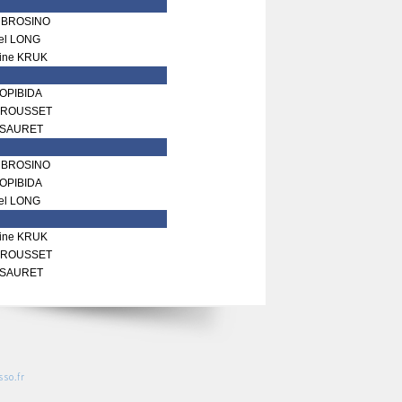
MBROSINO
el LONG
ine KRUK
OPIBIDA
GROUSSET
 SAURET
MBROSINO
OPIBIDA
el LONG
ine KRUK
GROUSSET
 SAURET
so.fr