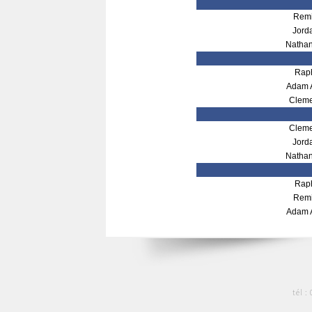
Remi
Jord
Natha
Rap
Adam
Cleme
Cleme
Jord
Natha
Rap
Remi
Adam
tél :