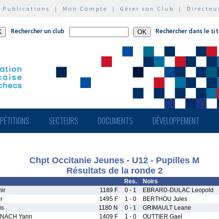
|
Publications
|
Mon Compte
|
Gérer son Club
|
Directeu
Rechercher un club
Rechercher dans le si
PÉTITIONS
SECTEURS
DOCUMENTS
DÉVELOPPEMENT
Chpt Occitanie Jeunes - U12 - Pupilles M
Résultats de la ronde 2
Res.
Noirs
ir
1189 F
0 - 1
EBRARD-DULAC Leopold
r
1495 F
1 - 0
BERTHOU Jules
is
1180 N
0 - 1
GRIMAULT Leane
NACH Yann
1409 F
1 - 0
OUTTIER Gael