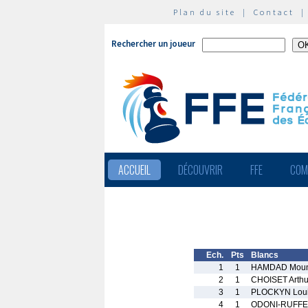
Plan du site
|
Contact
Rechercher un joueur
ACCUEIL
DÉCOUVRIR
FFE
COM
Ech.
Pts
Blancs
1
1
HAMDAD Moun
2
1
CHOISET Arthu
3
1
PLOCKYN Lou
4
1
ODONI-RUFFE