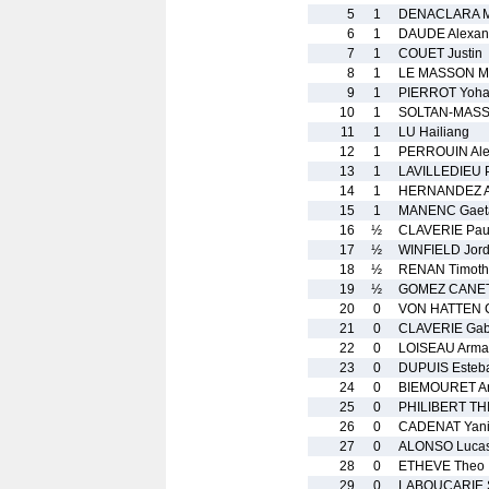
5
1
DENACLARA M
6
1
DAUDE Alexan
7
1
COUET Justin
8
1
LE MASSON M
9
1
PIERROT Yoh
10
1
SOLTAN-MASS
11
1
LU Hailiang
12
1
PERROUIN Ale
13
1
LAVILLEDIEU P
14
1
HERNANDEZ A
15
1
MANENC Gaet
16
½
CLAVERIE Pau
17
½
WINFIELD Jor
18
½
RENAN Timot
19
½
GOMEZ CANET 
20
0
VON HATTEN C
21
0
CLAVERIE Gabr
22
0
LOISEAU Arm
23
0
DUPUIS Esteb
24
0
BIEMOURET A
25
0
PHILIBERT TH
26
0
CADENAT Yan
27
0
ALONSO Luca
28
0
ETHEVE Theo
29
0
LABOUCARIE 