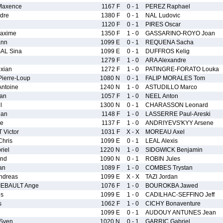
axence
1167 F
0 - 1
PEREZ Raphael
dre
1380 F
0 - 1
NAL Ludovic
1120 F
0 - 1
PIRES Oscar
axime
1350 F
1 - 0
GASSARINO-ROYO Joan
ann
1099 E
0 - 1
REQUENA Sacha
AL Sina
1099 E
0 - 1
DUFFROS Kelig
1279 F
1 - 0
ARA Alexandre
xian
1272 F
1 - 0
PATINGRE-FORATO Louka
ierre-Loup
1080 N
0 - 1
FALIP MORALES Tom
ntoine
1240 N
1 - 0
ASTUDILLO Marco
an
1057 F
1 - 0
NEEL Anton
l
1300 N
0 - 1
CHARASSON Leonard
dan
1148 F
1 - 0
LASSERRE Paul-Areski
he
1137 F
1 - 0
ANDRIYEVS'KYY Arsene
Victor
1031 F
X - X
MOREAU Axel
hris
1099 E
0 - 1
LEAL Alexis
iel
1220 N
1 - 0
SIDGWICK Benjamin
and
1090 N
0 - 1
ROBIN Jules
an
1089 F
1 - 0
COMBES Trystan
ndreas
1099 E
X - X
TAZI Jordan
IEBAULT Ange
1076 F
1 - 0
BOUROKBA Jawed
is
1099 E
1 - 0
CADILHAC-SEFFINO Jeff
s
1062 F
1 - 0
CICHY Bonaventure
1099 E
0 - 1
AUDOUY ANTUNES Jean
Sven
1020 N
0 - 1
GARRIC Gabriel