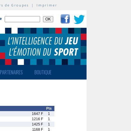
rs de Groupes
|
Imprimer
te
PARTENAIRES
BOUTIQUE
Pts
1647 F
1
1216 F
1
1425 F
1
1168 F
1