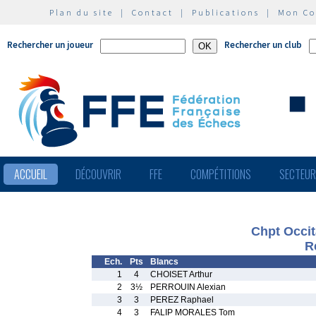
Plan du site
|
Contact
|
Publications
|
Mon C
Rechercher un joueur
Rechercher un club
ACCUEIL
DÉCOUVRIR
FFE
COMPÉTITIONS
SECTEU
Chpt Occit
R
Ech.
Pts
Blancs
1
4
CHOISET Arthur
2
3½
PERROUIN Alexian
3
3
PEREZ Raphael
4
3
FALIP MORALES Tom