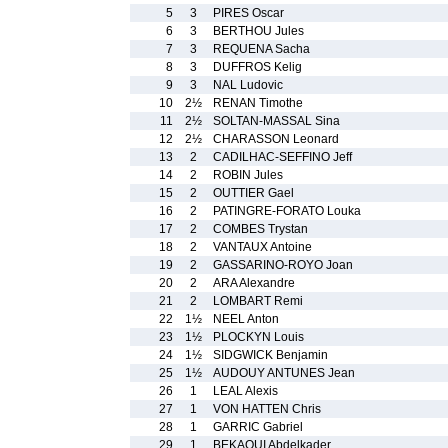
5
3
PIRES Oscar
6
3
BERTHOU Jules
7
3
REQUENA Sacha
8
3
DUFFROS Kelig
9
3
NAL Ludovic
10
2½
RENAN Timothe
11
2½
SOLTAN-MASSAL Sina
12
2½
CHARASSON Leonard
13
2
CADILHAC-SEFFINO Jeff
14
2
ROBIN Jules
15
2
OUTTIER Gael
16
2
PATINGRE-FORATO Louka
17
2
COMBES Trystan
18
2
VANTAUX Antoine
19
2
GASSARINO-ROYO Joan
20
2
ARA Alexandre
21
2
LOMBART Remi
22
1½
NEEL Anton
23
1½
PLOCKYN Louis
24
1½
SIDGWICK Benjamin
25
1½
AUDOUY ANTUNES Jean
26
1
LEAL Alexis
27
1
VON HATTEN Chris
28
1
GARRIC Gabriel
29
1
BEKAOUI Abdelkader