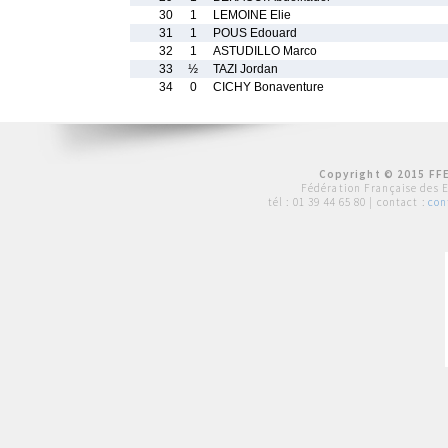
30
1
LEMOINE Elie
31
1
POUS Edouard
32
1
ASTUDILLO Marco
33
½
TAZI Jordan
34
0
CICHY Bonaventure
Copyright © 2015 FFE
Fédération Française des 
tél :
01 39 44 65 80
| contact :
con