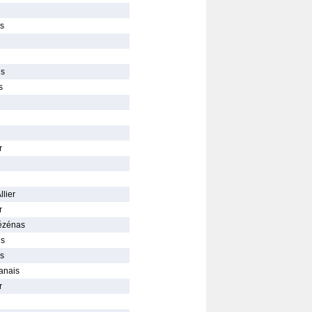
is
is
s
r
llier
r
Pézénas
is
is
anais
r