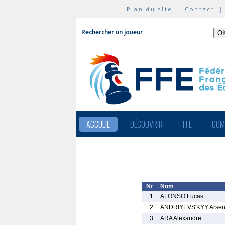
Plan du site
|
Contact
Rechercher un joueur
ACCUEIL
DÉCOUVRIR
FFE
COM
Nr
Nom
1
ALONSO Lucas
2
ANDRIYEVS'KYY Arse
3
ARA Alexandre