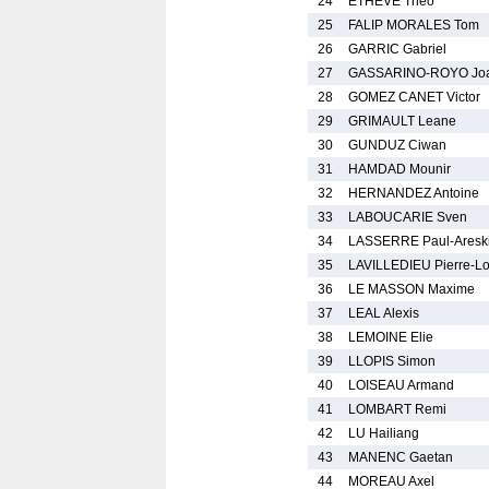
24
ETHEVE Theo
25
FALIP MORALES Tom
26
GARRIC Gabriel
27
GASSARINO-ROYO Jo
28
GOMEZ CANET Victor
29
GRIMAULT Leane
30
GUNDUZ Ciwan
31
HAMDAD Mounir
32
HERNANDEZ Antoine
33
LABOUCARIE Sven
34
LASSERRE Paul-Aresk
35
LAVILLEDIEU Pierre-L
36
LE MASSON Maxime
37
LEAL Alexis
38
LEMOINE Elie
39
LLOPIS Simon
40
LOISEAU Armand
41
LOMBART Remi
42
LU Hailiang
43
MANENC Gaetan
44
MOREAU Axel