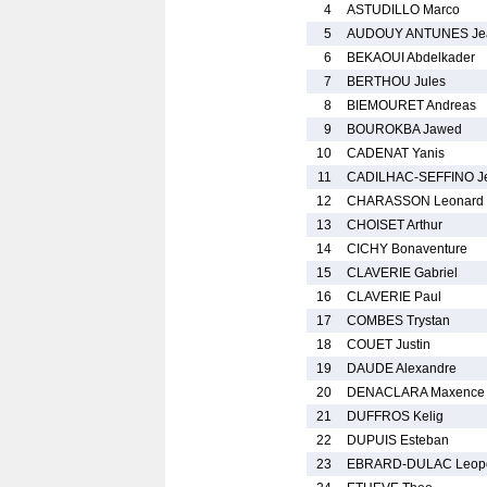
4
ASTUDILLO Marco
5
AUDOUY ANTUNES Je
6
BEKAOUI Abdelkader
7
BERTHOU Jules
8
BIEMOURET Andreas
9
BOUROKBA Jawed
10
CADENAT Yanis
11
CADILHAC-SEFFINO Je
12
CHARASSON Leonard
13
CHOISET Arthur
14
CICHY Bonaventure
15
CLAVERIE Gabriel
16
CLAVERIE Paul
17
COMBES Trystan
18
COUET Justin
19
DAUDE Alexandre
20
DENACLARA Maxence
21
DUFFROS Kelig
22
DUPUIS Esteban
23
EBRARD-DULAC Leop