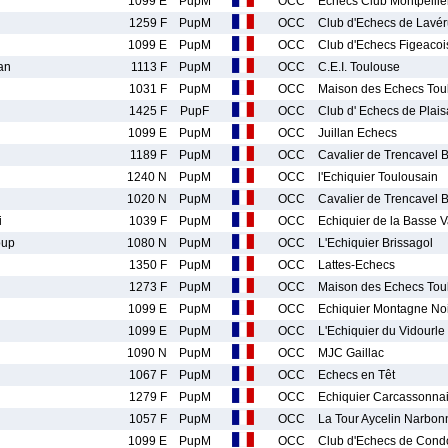
1099 E
PupM
OCC
Echecs Club Montpellie
1259 F
PupM
OCC
Club d'Echecs de Lavé
1099 E
PupM
OCC
Club d'Echecs Figeacoi
an
1113 F
PupM
OCC
C.E.I. Toulouse
1031 F
PupM
OCC
Maison des Echecs Tou
1425 F
PupF
OCC
Club d' Echecs de Plai
1099 E
PupM
OCC
Juillan Echecs
1189 F
PupM
OCC
Cavalier de Trencavel 
1240 N
PupM
OCC
l'Echiquier Toulousain
1020 N
PupM
OCC
Cavalier de Trencavel 
i
1039 F
PupM
OCC
Echiquier de la Basse V
oup
1080 N
PupM
OCC
L'Echiquier Brissagol
1350 F
PupM
OCC
Lattes-Echecs
1273 F
PupM
OCC
Maison des Echecs Tou
1099 E
PupM
OCC
Echiquier Montagne No
1099 E
PupM
OCC
L'Echiquier du Vidourle
1090 N
PupM
OCC
MJC Gaillac
1067 F
PupM
OCC
Echecs en Têt
1279 F
PupM
OCC
Echiquier Carcassonna
1057 F
PupM
OCC
La Tour Aycelin Narbon
1099 E
PupM
OCC
Club d'Echecs de Con