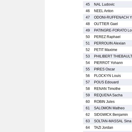
45
NAL Ludovic
46
NEEL Anton
47
ODONI-RUFFENACH Y
48
OUTTIER Gael
49
PATINGRE-FORATO Lo
50
PEREZ Raphael
51
PERROUIN Alexian
52
PETIT Maxime
53
PHILIBERT THIEBAULT
54
PIERROT Yohann
55
PIRES Oscar
56
PLOCKYN Louis
57
POUS Edouard
58
RENAN Timothe
59
REQUENA Sacha
60
ROBIN Jules
61
SALOMON Matheo
62
SIDGWICK Benjamin
63
SOLTAN-MASSAL Sina
64
TAZI Jordan