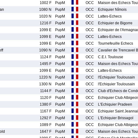
1002 F
PupM
OCC
Maison des Echecs Tou
an
1080 N
PupM
OCC
Echiquier Nîmois
1020 N
PupM
OCC
Lattes-Echecs
1216 F
PupM
OCC
Echiquier de Bigorre
1099 E
PupM
OCC
Echiquier de l'Armagna
1099 E
PupM
OCC
Lattes-Echecs
1099 E
PupM
OCC
Tournefeuille Echecs
ff
1090 N
PupM
OCC
Cavalier de Trencavel 
1124 F
PupM
OCC
C.E.I. Toulouse
1495 F
PupM
OCC
Maison des Echecs Tou
1099 E
PupM
OCC
Lattes-Echecs
1220 N
PupM
OCC
l'Echiquier Toulousain
1300 N
PupM
OCC
l'Echiquier Toulousain
1144 F
PupM
OCC
Club d'Echecs de Con
1120 F
PupM
OCC
Echiquier Club Albigeoi
1380 F
PupM
OCC
L'Echiquier Pradeen
1167 F
PupM
OCC
Echiquier Saint Jeanna
1292 F
PupM
OCC
L'Echiquier Brissagol
1089 F
PupM
OCC
Echiquier Club Albigeoi
old
1647 F
PupM
OCC
Maison des Echecs Tou