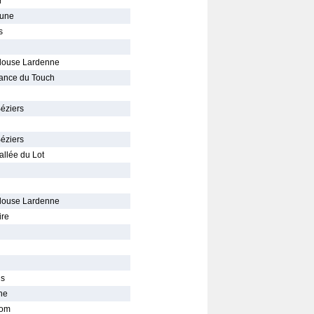
r
rune
s
louse Lardenne
sance du Touch
Béziers
Béziers
allée du Lot
louse Lardenne
ire
is
ne
dom