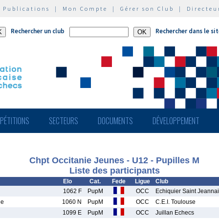
|
Publications
|
Mon Compte
|
Gérer son Club
|
Directeu
Rechercher un club
Rechercher dans le si
PÉTITIONS
SECTEURS
DOCUMENTS
DÉVELOPPEMENT
Chpt Occitanie Jeunes - U12 - Pupilles M
Liste des participants
Elo
Cat.
Fede
Ligue
Club
1062 F
PupM
OCC
Echiquier Saint Jeanna
ne
1060 N
PupM
OCC
C.E.I. Toulouse
1099 E
PupM
OCC
Juillan Echecs