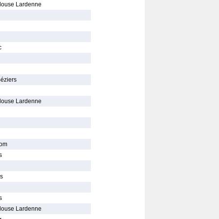
louse Lardenne
c
Béziers
louse Lardenne
dom
s
is
s
louse Lardenne