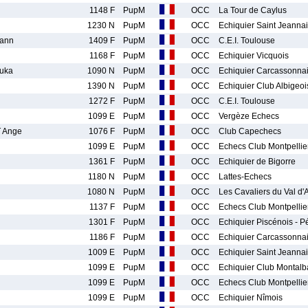
1148 F
PupM
OCC
La Tour de Caylus
1230 N
PupM
OCC
Echiquier Saint Jeanna
ann
1409 F
PupM
OCC
C.E.I. Toulouse
1168 F
PupM
OCC
Echiquier Vicquois
uka
1090 N
PupM
OCC
Echiquier Carcassonna
1390 N
PupM
OCC
Echiquier Club Albigeoi
1272 F
PupM
OCC
C.E.I. Toulouse
1099 E
PupM
OCC
Vergèze Echecs
 Ange
1076 F
PupM
OCC
Club Capechecs
1099 E
PupM
OCC
Echecs Club Montpellie
1361 F
PupM
OCC
Echiquier de Bigorre
1180 N
PupM
OCC
Lattes-Echecs
1080 N
PupM
OCC
Les Cavaliers du Val d'A
1137 F
PupM
OCC
Echecs Club Montpellie
1301 F
PupM
OCC
Echiquier Piscénois - 
1186 F
PupM
OCC
Echiquier Carcassonna
1009 E
PupM
OCC
Echiquier Saint Jeanna
1099 E
PupM
OCC
Echiquier Club Montalb
1099 E
PupM
OCC
Echecs Club Montpellie
1099 E
PupM
OCC
Echiquier Nîmois