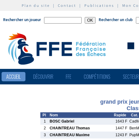
Plan du site
|
Contact
|
Publications
|
Mon C
Rechercher un joueur
Rechercher un club
ACCUEIL
DÉCOUVRIR
FFE
COMPÉTITIONS
SECTEU
grand prix jeu
Clas
Pl
Nom
Rapide
Cat.
1
BOSC Gabriel
1643 F
Cad
2
CHAINTREAU Thomas
1447 F
Ben
3
CHAINTREAU Maxime
1243 F
Pup