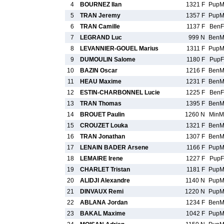
4
BOURNEZ Ilan
1321 F
Pup
5
TRAN Jeremy
1357 F
Pup
6
TRAN Camille
1137 F
BenF
7
LEGRAND Luc
999 N
Ben
8
LEVANNIER-GOUEL Marius
1311 F
Pup
9
DUMOULIN Salome
1180 F
PupF
10
BAZIN Oscar
1216 F
Ben
11
HEAU Maxime
1231 F
Ben
12
ESTIN-CHARBONNEL Lucie
1225 F
BenF
13
TRAN Thomas
1395 F
Ben
14
BROUET Paulin
1260 N
MinM
15
CROUZET Louka
1321 F
Ben
16
TRAN Jonathan
1307 F
Ben
17
LENAIN BADER Arsene
1166 F
Pup
18
LEMAIRE Irene
1227 F
PupF
19
CHARLET Tristan
1181 F
Pup
20
ALIDJI Alexandre
1140 N
Pup
21
DINVAUX Remi
1220 N
Pup
22
ABLANA Jordan
1234 F
Ben
23
BAKAL Maxime
1042 F
Pup