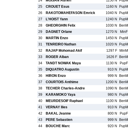
24
MOISAN Adrien
1150 N
Pup
25
CROUET Esus
1160 N
Pup
26
RAKOTOMAHEFASON Emrick
1040 N
Pup
27
L'HOIST Yann
1240 N
Pup
28
GHEORGHIN Felix
1030 N
Ben
29
DAGNET Orlane
1270 N
MinF
30
MARTIN Enzo
1450 N
Pup
31
TENREIRO Nathan
1020 N
Pup
32
RAJAP Mohomad Akif
1297 F
MinM
33
ROGER Alban
1626 F
Ben
34
TANDT NOWAK Maya
1130 N
PupF
35
DIQUATRO Augustin
910 N
Pup
36
HIRON Enzo
999 N
Ben
37
COURTOIS Anthime
1200 N
Ben
38
TECHER Charles-Andre
1090 N
Ben
39
KARAMOKO Yaya
980 N
Pup
40
MEURDESOIF Raphael
1100 N
Ben
41
VERNAY Ilies
910 N
Pup
42
BAKAL Jeanne
800 N
PupF
43
PERE Sebastien
999 N
Ben
44
BOUCHE Marc
920 N
Pup