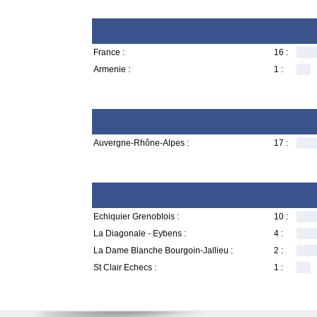
France :
16 :
Armenie :
1 :
Auvergne-Rhône-Alpes :
17 :
Echiquier Grenoblois :
10 :
La Diagonale - Eybens :
4 :
La Dame Blanche Bourgoin-Jallieu :
2 :
St Clair Echecs :
1 :