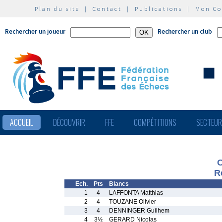
Plan du site
|
Contact
|
Publications
|
Mon C
Rechercher un joueur
Rechercher un club
ACCUEIL
DÉCOUVRIR
FFE
COMPÉTITIONS
SECTEU
O
R
Ech.
Pts
Blancs
1
4
LAFFONTA Matthias
2
4
TOUZANE Olivier
3
4
DENNINGER Guilhem
4
3½
GERARD Nicolas