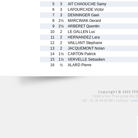
5
3
AIT CHAOUCHE Samy
6
3
LAFOURCADE Victor
7
3
DENNINGER Gael
8
2½
MARCINIAK Gerard
9
2½
ARBERET Quentin
10
2
LE GALLEN Luc
11
2
HERNANDEZ Lara
12
2
VAILLANT Stephane
13
2
JACQUEMONT Nolan
14
1½
CARTON Patrick
15
1½
VERVELLE Sebastien
16
½
ALARD Pierre
Copyright © 2015 FFE
Fédération Française des 
tél :
01 39 44 65 80
| contact :
con