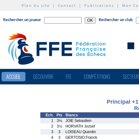
Plan du site
|
Contact
|
Publications
|
Mon C
Rechercher un joueur
Rechercher un club
ACCUEIL
DÉCOUVRIR
FFE
COMPÉTITIONS
SECTEU
Principal +
R
Ech.
Pts
Blancs
1
3½
JOIE Sebastien
2
3½
HORVATH Jozsef
3
3
LOISEAU Quentin
4
3
GERTOSIO Franck