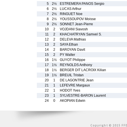
5
2½
ESTREMERA PANOS Sergio
6
2½
LUCAS Arthur
7
2½
RINGUET Noe
8
2½
YOUSSOUPOV Moisse
9
2½
SONNET Jean-Pierre
10
2
VOJDANI Siavosh
11
2
KHACHATRYAN Samvel S.
12
2
DELEVA Mathias
13
2
SAYA Ethan
14
2
BAROYAN Davit
15
2
PY Walter
16
1½
GUYOT Philippe
17
1½
REYNOLDS Anthony
18
1½
BERGER DIT LACROIX Kilian
19
1½
BREUIL Tristan
20
1
DE LAGONTRIE Jean
21
1
LEFEVRE Margaux
22
1
HODOT Yves
23
1
SYLVESTRE-BARON Laurent
24
0
AKOPIAN Edwin
Copyright © 2015 FFE