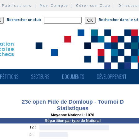
|
Publications
|
Mon Compte
|
Gérer son Club
|
Directeu
Rechercher un club
Rechercher dans le si
PÉTITIONS
SECTEURS
DOCUMENTS
DÉVELOPPEMENT
23e open Fide de Domloup - Tournoi D
Statistiques
Moyenne National : 1076
Répartition par type de National
12 :
5 :