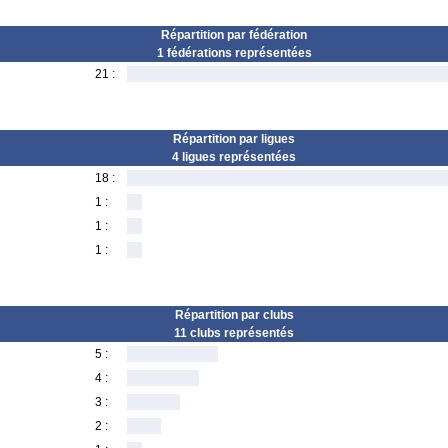
Répartition par fédération
1 fédérations représentées
21 :
Répartition par ligues
4 ligues représentées
18 :
1 :
1 :
1 :
Répartition par clubs
11 clubs représentés
5 :
4 :
3 :
2 :