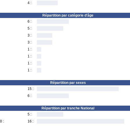
4 :
Répartition par catégorie d'âge
6 :
5 :
3 :
3 :
1 :
1 :
1 :
1 :
Répartition par sexes
15 :
6 :
Répartition par tranche National
5 :
0 :
16 :