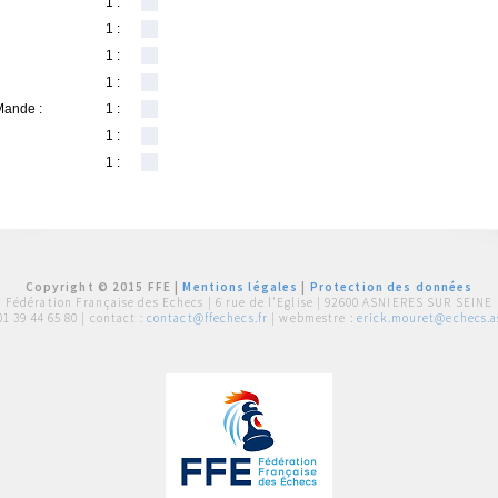
1 :
1 :
1 :
1 :
Mande :
1 :
1 :
1 :
Copyright © 2015 FFE |
Mentions légales
|
Protection des données
Fédération Française des Echecs |
6 rue de l'Eglise | 92600 ASNIERES SUR SEINE
01 39 44 65 80
| contact :
contact@ffechecs.fr
| webmestre :
erick.mouret@echecs.as