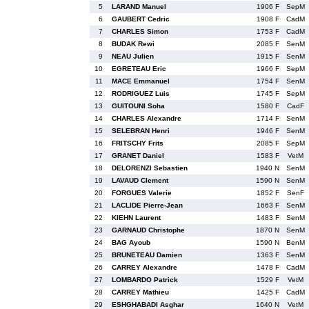
5
LARAND Manuel
1906 F
SepM
6
GAUBERT Cedric
1908 F
CadM
7
CHARLES Simon
1753 F
CadM
8
BUDAK Rewi
2085 F
SenM
9
NEAU Julien
1915 F
SenM
10
EGRETEAU Eric
1966 F
SepM
11
MACE Emmanuel
1754 F
SenM
12
RODRIGUEZ Luis
1745 F
SepM
13
GUITOUNI Soha
1580 F
CadF
14
CHARLES Alexandre
1714 F
SenM
15
SELEBRAN Henri
1946 F
SenM
16
FRITSCHY Frits
2085 F
SepM
17
GRANET Daniel
1583 F
VetM
18
DELORENZI Sebastien
1940 N
SenM
19
LAVAUD Clement
1590 N
SenM
20
FORGUES Valerie
1852 F
SenF
21
LACLIDE Pierre-Jean
1663 F
SenM
22
KIEHN Laurent
1483 F
SenM
23
GARNAUD Christophe
1870 N
SenM
24
BAG Ayoub
1590 N
BenM
25
BRUNETEAU Damien
1363 F
SenM
26
CARREY Alexandre
1478 F
CadM
27
LOMBARDO Patrick
1529 F
VetM
28
CARREY Mathieu
1425 F
CadM
29
ESHGHABADI Asghar
1640 N
VetM