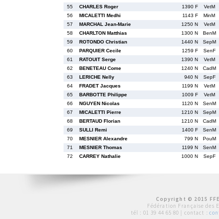
55
CHARLES Roger
1390 F
VetM
56
MICALETTI Medhi
1143 F
MinM
57
MARCHAL Jean-Marie
1250 N
VetM
58
CHARLTON Matthias
1300 N
BenM
59
ROTONDO Christian
1440 N
SepM
60
PARQUIER Cecile
1259 F
SenF
61
RATOUIT Serge
1390 N
VetM
62
BENETEAU Come
1240 N
CadM
63
LERICHE Nelly
940 N
SepF
64
FRADET Jacques
1199 N
VetM
65
BARBOTTE Philippe
1009 F
VetM
66
NGUYEN Nicolas
1120 N
SenM
67
MICALETTI Pierre
1210 N
SepM
68
BERTAUD Florian
1210 N
CadM
69
SULLI Remi
1400 F
SenM
70
MESNIER Alexandre
799 N
PouM
71
MESNIER Thomas
1199 N
SenM
72
CARREY Nathalie
1000 N
SepF
Copyright © 2015 FFE
Fédération Française des 
tél :
01 39 44 65 80
| contact :
con