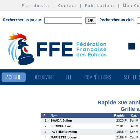
Plan du site
|
Contact
|
Publications
|
Mon C
Rechercher un joueur
Rechercher un club
ACCUEIL
DÉCOUVRIR
FFE
COMPÉTITIONS
SECTEU
Rapide 30e anni
Grille 
Pl
Nom
Rapide
Cat.
1
f
SAADA Julien
2320 F
SenM
2
LERICHE Luc
2101 F
SenM
3
POTTIER Simeon
1846 F
SenM
4
MARIETTE Lucas
2189 F
CadM