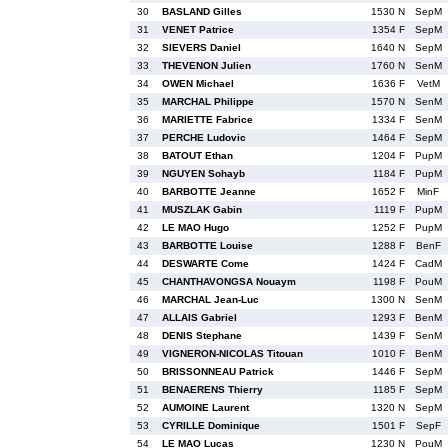
30
BASLAND Gilles
1530 N
SepM
31
VENET Patrice
1354 F
SepM
32
SIEVERS Daniel
1640 N
SepM
33
THEVENON Julien
1760 N
SenM
34
OWEN Michael
1636 F
VetM
35
MARCHAL Philippe
1570 N
SenM
36
MARIETTE Fabrice
1334 F
SenM
37
PERCHE Ludovic
1464 F
SepM
38
BATOUT Ethan
1204 F
PupM
39
NGUYEN Sohayb
1184 F
PupM
40
BARBOTTE Jeanne
1652 F
MinF
41
MUSZLAK Gabin
1119 F
PupM
42
LE MAO Hugo
1252 F
PupM
43
BARBOTTE Louise
1288 F
BenF
44
DESWARTE Come
1424 F
CadM
45
CHANTHAVONGSA Nouaym
1198 F
PouM
46
MARCHAL Jean-Luc
1300 N
SenM
47
ALLAIS Gabriel
1293 F
BenM
48
DENIS Stephane
1439 F
SenM
49
VIGNERON-NICOLAS Titouan
1010 F
BenM
50
BRISSONNEAU Patrick
1446 F
SepM
51
BENAERENS Thierry
1185 F
SepM
52
AUMOINE Laurent
1320 N
SepM
53
CYRILLE Dominique
1501 F
SepF
54
LE MAO Lucas
1230 N
PouM