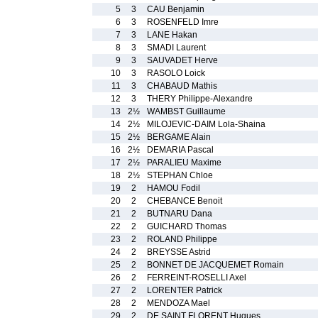
5
3
CAU Benjamin
6
3
ROSENFELD Imre
7
3
LANE Hakan
8
3
SMADI Laurent
9
3
SAUVADET Herve
10
3
RASOLO Loick
11
3
CHABAUD Mathis
12
3
THERY Philippe-Alexandre
13
2½
WAMBST Guillaume
14
2½
MILOJEVIC-DAIM Lola-Shaina
15
2½
BERGAME Alain
16
2½
DEMARIA Pascal
17
2½
PARALIEU Maxime
18
2½
STEPHAN Chloe
19
2
HAMOU Fodil
20
2
CHEBANCE Benoit
21
2
BUTNARU Dana
22
2
GUICHARD Thomas
23
2
ROLAND Philippe
24
2
BREYSSE Astrid
25
2
BONNET DE JACQUEMET Romain
26
2
FERREINT-ROSELLI Axel
27
2
LORENTER Patrick
28
2
MENDOZA Mael
29
2
DE SAINT FLORENT Hugues