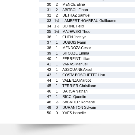
30
2
MENCE Eline
31
2
ABITBOL Ethan
32
2
DETRAZ Samuel
33
1½
LAMBERT HOAREAU Guillaume
34
1½
BORNE Felix
35
1½
MAJEWSKI Theo
36
1
CHEN Jocelyn
37
1
DUBOIS Ivann
38
1
MENDOZA Cesar
39
1
SITOUZE Emma
40
1
FERREINT Lilian
41
1
VARAS Manuel
42
1
ASSOUANE Aksel
43
1
COSTA BOSCHETTO Lisa
44
1
VALENZA Margot
45
1
TERRIER Christiane
46
1
DARSA Nathan
47
1
RICCI Quentin
48
½
SABATIER Romane
49
0
DURANTON Sylvain
50
0
YVES Isabelle