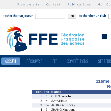
Plan du site
|
Contact
|
Publications
|
Mon C
Rechercher un joueur
Rechercher un club
ACCUEIL
DÉCOUVRIR
FFE
COMPÉTITIONS
SECTEU
11eme 
R
Ech.
Pts
Blancs
1
4
CHEN Jonathan
2
4
SAYA Ethan
3
3½
ACIKGOZ Tuncay
4
3
ZHANG Xiaopeng