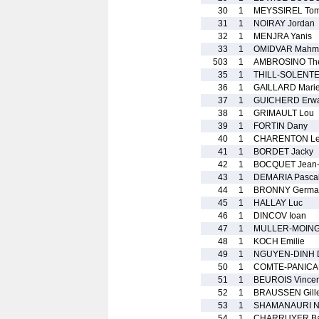
30
1
MEYSSIREL To
31
1
NOIRAY Jordan
32
1
MENJRA Yanis
33
1
OMIDVAR Mahm
503
1
AMBROSINO Th
35
1
THILL-SOLENTE 
36
1
GAILLARD Mari
37
1
GUICHERD Erw
38
1
GRIMAULT Lou
39
1
FORTIN Dany
40
1
CHARENTON Le
41
1
BORDET Jacky
42
1
BOCQUET Jean-
43
1
DEMARIA Pasca
44
1
BRONNY Germa
45
1
HALLAY Luc
46
1
DINCOV Ioan
47
1
MULLER-MOINGT
48
1
KOCH Emilie
49
1
NGUYEN-DINH 
50
1
COMTE-PANICAU
51
1
BEUROIS Vincen
52
1
BRAUSSEN Gill
53
1
SHAMANAURI N
54
1
CHARRUYER Bap