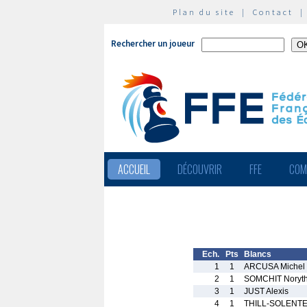
Plan du site
|
Contact
Rechercher un joueur
ACCUEIL
DÉCOUVRIR
FFE
COM
Ech.
Pts
Blancs
1
1
ARCUSA Michel
2
1
SOMCHIT Noryt
3
1
JUST Alexis
4
1
THILL-SOLENTE