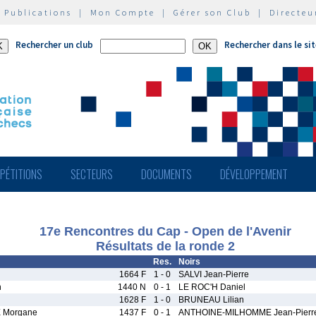
|
Publications
|
Mon Compte
|
Gérer son Club
|
Directeu
Rechercher un club
Rechercher dans le si
PÉTITIONS
SECTEURS
DOCUMENTS
DÉVELOPPEMENT
17e Rencontres du Cap - Open de l'Avenir
Résultats de la ronde 2
Res.
Noirs
1664 F
1 - 0
SALVI Jean-Pierre
h
1440 N
0 - 1
LE ROC'H Daniel
1628 F
1 - 0
BRUNEAU Lilian
 Morgane
1437 F
0 - 1
ANTHOINE-MILHOMME Jean-Pierr