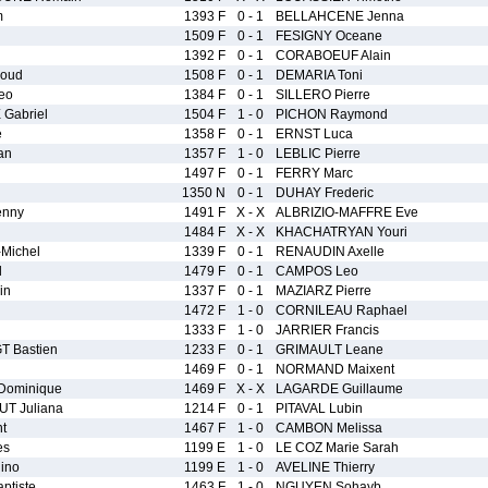
m
1393 F
0 - 1
BELLAHCENE Jenna
1509 F
0 - 1
FESIGNY Oceane
1392 F
0 - 1
CORABOEUF Alain
oud
1508 F
0 - 1
DEMARIA Toni
eo
1384 F
0 - 1
SILLERO Pierre
Gabriel
1504 F
1 - 0
PICHON Raymond
e
1358 F
0 - 1
ERNST Luca
an
1357 F
1 - 0
LEBLIC Pierre
1497 F
0 - 1
FERRY Marc
1350 N
0 - 1
DUHAY Frederic
nny
1491 F
X - X
ALBRIZIO-MAFFRE Eve
1484 F
X - X
KHACHATRYAN Youri
Michel
1339 F
0 - 1
RENAUDIN Axelle
l
1479 F
0 - 1
CAMPOS Leo
in
1337 F
0 - 1
MAZIARZ Pierre
1472 F
1 - 0
CORNILEAU Raphael
1333 F
1 - 0
JARRIER Francis
 Bastien
1233 F
0 - 1
GRIMAULT Leane
1469 F
0 - 1
NORMAND Maixent
Dominique
1469 F
X - X
LAGARDE Guillaume
T Juliana
1214 F
0 - 1
PITAVAL Lubin
t
1467 F
1 - 0
CAMBON Melissa
es
1199 E
1 - 0
LE COZ Marie Sarah
ino
1199 E
1 - 0
AVELINE Thierry
tiste
1463 F
1 - 0
NGUYEN Sohayb