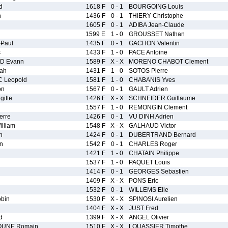
d
1618 F
0 - 1
BOURGOING Louis
n
1436 F
0 - 1
THIERY Christophe
1605 F
0 - 1
ADIBA Jean-Claude
1599 E
1 - 0
GROUSSET Nathan
Paul
1435 F
0 - 1
GACHON Valentin
s
1433 F
1 - 0
PACE Antoine
D Evann
1589 F
X - X
MORENO CHABOT Clement
ah
1431 F
1 - 0
SOTOS Pierre
 Leopold
1581 F
1 - 0
CHABANIS Yves
on
1567 F
0 - 1
GAULT Adrien
itte
1426 F
X - X
SCHNEIDER Guillaume
1557 F
1 - 0
REMONGIN Clement
erre
1426 F
0 - 1
VU DINH Adrien
lliam
1548 F
X - X
GALHAUD Victor
h
1424 F
0 - 1
DUBERTRAND Bernard
n
1542 F
0 - 1
CHARLES Roger
1421 F
1 - 0
CHATAIN Philippe
1537 F
1 - 0
PAQUET Louis
1414 F
0 - 1
GEORGES Sebastien
1409 F
X - X
PONS Eric
1532 F
0 - 1
WILLEMS Elie
bin
1530 F
X - X
SPINOSI Aurelien
1404 F
X - X
JUST Fred
d
1399 F
X - X
ANGEL Olivier
UNE Romain
1510 F
X - X
LOUASSIER Timothe