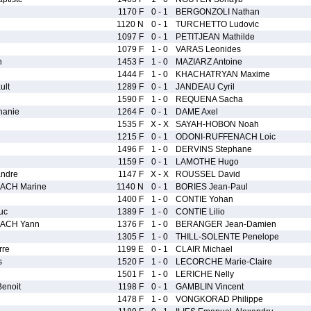
1170 F
0 - 1
BERGONZOLI Nathan
1120 N
0 - 1
TURCHETTO Ludovic
1097 F
0 - 1
PETITJEAN Mathilde
1079 F
1 - 0
VARAS Leonides
n
1453 F
1 - 0
MAZIARZ Antoine
1444 F
1 - 0
KHACHATRYAN Maxime
ult
1289 F
0 - 1
JANDEAU Cyril
1590 F
1 - 0
REQUENA Sacha
hanie
1264 F
0 - 1
DAME Axel
1535 F
X - X
SAYAH-HOBON Noah
1215 F
0 - 1
ODONI-RUFFENACH Loic
1496 F
1 - 0
DERVINS Stephane
1159 F
0 - 1
LAMOTHE Hugo
ndre
1147 F
X - X
ROUSSEL David
ACH Marine
1140 N
0 - 1
BORIES Jean-Paul
1400 F
1 - 0
CONTIE Yohan
uc
1389 F
1 - 0
CONTIE Lilio
ACH Yann
1376 F
1 - 0
BERANGER Jean-Damien
1305 F
1 - 0
THILL-SOLENTE Penelope
rre
1199 E
0 - 1
CLAIR Michael
s
1520 F
1 - 0
LECORCHE Marie-Claire
1501 F
1 - 0
LERICHE Nelly
enoit
1198 F
0 - 1
GAMBLIN Vincent
1478 F
1 - 0
VONGKORAD Philippe