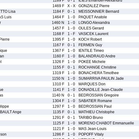
1189 F
0 - 1
ILIES Emanuel-Alexandru
1469 F
X - X
GONZALEZ Pierre
TTO Lisa
1184 F
0 - 1
MEISSONNIER Bernard
S Luis
1464 F
1 - 0
PAQUET Anatole
r
1460 N
1 - 0
LONGO Alexandra
1457 F
1 - 0
OULES Gerard
1168 F
1 - F
VASICEK Laurent
ierre
1395 F
1 - 0
KOCH Robert
1167 F
0 - 1
FERMEN Guy
ique
1367 F
1 - 0
IENTILE Timeo
an
1160 F
1 - 0
BALANDRAUD Andre
l
1326 F
1 - 0
POKEE Michele
1155 F
0 - 1
ROCHANGE Christine
1319 F
1 - 0
BONACHERA Timothee
1150 N
1 - 0
SUMARRIVA PAULIN Jade
1310 F
1 - 0
MARQUES Don
ue
1141 F
1 - 0
DONADILLE Jean-Claude
as
1140 N
0 - 1
BEDROSSIAN Gregoire
1304 F
1 - 0
SABATIER Romane
lippe
1297 F
1 - 0
BEDROSSIAN Paul
EBAULT Ange
1135 F
0 - 1
MATHIEU Christophe
1291 F
0 - 1
TARIBO Bruno
1125 F
1 - 0
MORENO CHABOT Emmanuelle
1121 F
1 - 0
MAS Jean-Louis
son
1286 F
1 - 0
POPOFF Vitaly