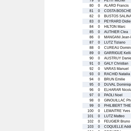
79
0
PETIT Michel
80
0
ALARD Francis
81
0
COSTA BOSCHE
82
0
BUSTOS SALINA
83
0
PEYRARD Didie
84
0
HILTON Marc
85
0
AUTHIER Clea
86
0
MANGANI Jean-P
87
0
LUTZ Tiziano
88
0
CUREAU Domin
89
0
GARRIGUE Kelli
90
0
AUSTRUY Danie
91
0
GALY Christian
92
0
VARAS Manuel
93
0
RACHID Natalia
94
0
BRUN Emilie
95
0
DUVAL Dominiq
96
0
ELHARAR Nicol
97
0
PAOLI Noel
98
0
GINOUILLAC Phi
99
0
PHILIBERT THI
100
0
LEMAITRE Yves
101
0
LUTZ Matteo
102
0
FEUGIER Bruno
103
0
COQUELLE Addi