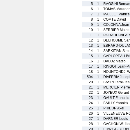
5
1
RAGGINI Bernar
6
1
TOMAS Mauree
7
1
MAILLET Patrice
8
1
COMTE David
9
1
COLONNA Jean-
10
1
SERRIER Mathi
11
1
PAIRAUD-BILAR
12
1
DELHOUME Sar
13
1
EBRARD-DULAC
14
1
SARKIZIAN Sim
15
1
GARLOPEAU Brig
16
1
DALOZ Mateo
17
1
RINGOT Jean-Pi
18
1
HOUNTONDJI Wi
504
1
DIAFERIA Josep
20
1
BASRI Larbi-Jea
21
1
MERCIER Pierre
22
1
JOYEUX Gerard
23
1
GAULT Francois
24
1
BAILLY Yannick
25
1
PRIEUR Axel
26
1
VILLENEUVE Ro
27
1
DARNER Louis
28
1
GACHON Wilfrie
29
1
EDWIGE-BOUBO