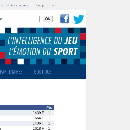
rs de Groupes
|
Imprimer
te
PARTENAIRES
BOUTIQUE
Pts
1439 F
1
1664 F
1
1436 F
1
e
1618 F
1