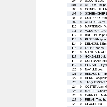
104
0
SCOUPE Luca
501
0
ALBOUY Philipp
106
0
COINDREAU El
107
0
SCHEBACHER 
108
0
GUILLOUD Rem
109
0
ALIPHAT Pierre
110
0
MARTIGNONI Ma
111
0
VONGKORAD Gu
112
0
BRETON Delphi
113
0
PAGES Philippe
114
0
DELHOUME Em
115
0
FALIK Charles
116
0
MAZIARZ Martin
117
0
GONZALEZ Jule
118
0
OUELBANI Ghiz
119
0
GONZALEZ Cyril
120
0
NAVILLE Lea
121
0
RENAUDIN Thiba
122
0
HENRI Jacqueli
123
0
JACQUEMONT Ol
124
0
COSTET Jean-Mi
125
0
MAUREL Christ
126
0
GARRIGUE Mah
127
0
RENAN Timothe
128
0
CLOCHE Ida