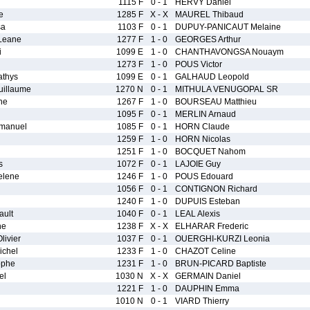
1115 F
0 - 1
HERVY Daniel
e
1285 F
X - X
MAUREL Thibaud
sa
1103 F
0 - 1
DUPUY-PANICAUT Melaine
Leane
1277 F
1 - 0
GEORGES Arthur
i
1099 E
1 - 0
CHANTHAVONGSA Nouaym
1273 F
1 - 0
POUS Victor
thys
1099 E
0 - 1
GALHAUD Leopold
illaume
1270 N
0 - 1
MITHULA VENUGOPAL SR
ne
1267 F
1 - 0
BOURSEAU Matthieu
1095 F
0 - 1
MERLIN Arnaud
manuel
1085 F
0 - 1
HORN Claude
1259 F
1 - 0
HORN Nicolas
1251 F
1 - 0
BOCQUET Nahom
s
1072 F
0 - 1
LAJOIE Guy
elene
1246 F
1 - 0
POUS Edouard
1056 F
0 - 1
CONTIGNON Richard
1240 F
1 - 0
DUPUIS Esteban
ult
1040 F
0 - 1
LEAL Alexis
ne
1238 F
X - X
ELHARAR Frederic
ivier
1037 F
0 - 1
OUERGHI-KURZI Leonia
chel
1233 F
1 - 0
CHAZOT Celine
ophe
1231 F
1 - 0
BRUN-PICARD Baptiste
el
1030 N
X - X
GERMAIN Daniel
1221 F
1 - 0
DAUPHIN Emma
1010 N
0 - 1
VIARD Thierry