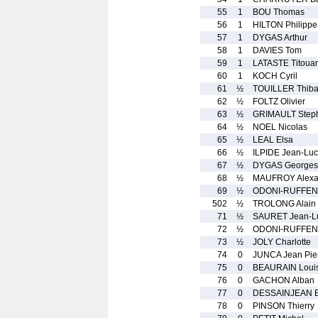
55
1
BOU Thomas
56
1
HILTON Philippe
57
1
DYGAS Arthur
58
1
DAVIES Tom
59
1
LATASTE Titoua
60
1
KOCH Cyril
61
½
TOUILLER Thiba
62
½
FOLTZ Olivier
63
½
GRIMAULT Step
64
½
NOEL Nicolas
65
½
LEAL Elsa
66
½
ILPIDE Jean-Luc
67
½
DYGAS Georges
68
½
MAUFROY Alexa
69
½
ODONI-RUFFEN
502
½
TROLONG Alain
71
½
SAURET Jean-L
72
½
ODONI-RUFFEN
73
½
JOLY Charlotte
74
0
JUNCA Jean Pie
75
0
BEAURAIN Loui
76
0
GACHON Alban
77
0
DESSAINJEAN B
78
0
PINSON Thierry