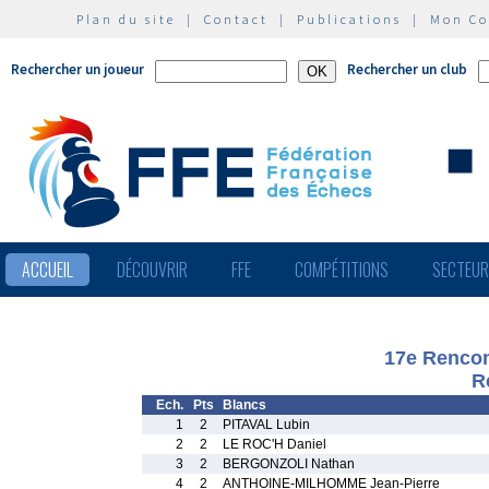
Plan du site
|
Contact
|
Publications
|
Mon C
Rechercher un joueur
Rechercher un club
ACCUEIL
DÉCOUVRIR
FFE
COMPÉTITIONS
SECTEU
17e Rencon
R
Ech.
Pts
Blancs
1
2
PITAVAL Lubin
2
2
LE ROC'H Daniel
3
2
BERGONZOLI Nathan
4
2
ANTHOINE-MILHOMME Jean-Pierre