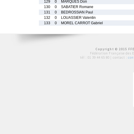
129
0
MARQUES Don
130
0
SABATIER Romane
131
0
BEDROSSIAN Paul
132
0
LOUASSIER Valentin
133
0
MOREL CARROT Gabriel
Copyright © 2015 FFE
Fédération Française des 
tél :
01 39 44 65 80
| contact :
con