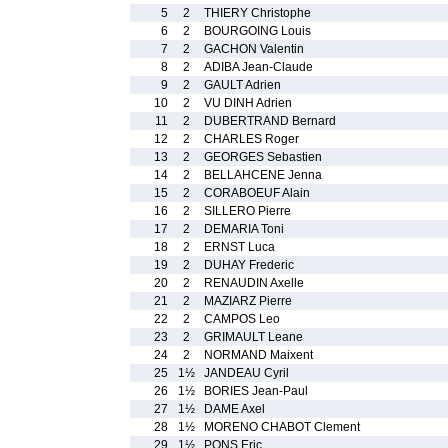
5
2
THIERY Christophe
6
2
BOURGOING Louis
7
2
GACHON Valentin
8
2
ADIBA Jean-Claude
9
2
GAULT Adrien
10
2
VU DINH Adrien
11
2
DUBERTRAND Bernard
12
2
CHARLES Roger
13
2
GEORGES Sebastien
14
2
BELLAHCENE Jenna
15
2
CORABOEUF Alain
16
2
SILLERO Pierre
17
2
DEMARIA Toni
18
2
ERNST Luca
19
2
DUHAY Frederic
20
2
RENAUDIN Axelle
21
2
MAZIARZ Pierre
22
2
CAMPOS Leo
23
2
GRIMAULT Leane
24
2
NORMAND Maixent
25
1½
JANDEAU Cyril
26
1½
BORIES Jean-Paul
27
1½
DAME Axel
28
1½
MORENO CHABOT Clement
29
1½
PONS Eric