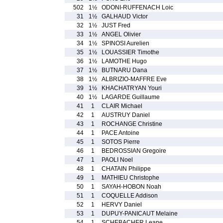
502
1½
ODONI-RUFFENACH Loic
31
1½
GALHAUD Victor
32
1½
JUST Fred
33
1½
ANGEL Olivier
34
1½
SPINOSI Aurelien
35
1½
LOUASSIER Timothe
36
1½
LAMOTHE Hugo
37
1½
BUTNARU Dana
38
1½
ALBRIZIO-MAFFRE Eve
39
1½
KHACHATRYAN Youri
40
1½
LAGARDE Guillaume
41
1
CLAIR Michael
42
1
AUSTRUY Daniel
43
1
ROCHANGE Christine
44
1
PACE Antoine
45
1
SOTOS Pierre
46
1
BEDROSSIAN Gregoire
47
1
PAOLI Noel
48
1
CHATAIN Philippe
49
1
MATHIEU Christophe
50
1
SAYAH-HOBON Noah
51
1
COQUELLE Addison
52
1
HERVY Daniel
53
1
DUPUY-PANICAUT Melaine
54
1
SCHEBACHER Leane