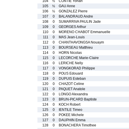
104
½
CONTIE Yohan
105
½
GAU Anne
106
½
GONZALEZ Pierre
107
0
BALANDRAUD Andre
108
0
SUMARRIVA PAULIN Jade
109
0
GEORGES Arthur
110
0
MORENO CHABOT Emmanuelle
111
0
MAS Jean-Louis
112
0
CHANTHAVONGSA Nouaym
113
0
BOURSEAU Matthieu
114
0
HORN Nicolas
115
0
LECORCHE Marie-Claire
116
0
LERICHE Nelly
117
0
VONGKORAD Philippe
118
0
POUS Edouard
119
0
DUPUIS Esteban
120
0
CHAZOT Celine
121
0
PAQUET Anatole
122
0
LONGO Alexandra
123
0
BRUN-PICARD Baptiste
124
0
KOCH Robert
125
0
IENTILE Timeo
126
0
POKEE Michele
127
0
DAUPHIN Emma
128
0
BONACHERA Timothee