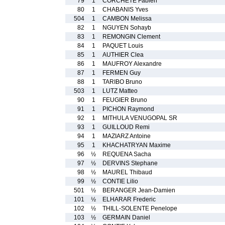
79
1
CORCHETE Fabien
80
1
CHABANIS Yves
504
1
CAMBON Melissa
82
1
NGUYEN Sohayb
83
1
REMONGIN Clement
84
1
PAQUET Louis
85
1
AUTHIER Clea
86
1
MAUFROY Alexandre
87
1
FERMEN Guy
88
1
TARIBO Bruno
503
1
LUTZ Matteo
90
1
FEUGIER Bruno
91
1
PICHON Raymond
92
1
MITHULA VENUGOPAL SR
93
1
GUILLOUD Remi
94
1
MAZIARZ Antoine
95
1
KHACHATRYAN Maxime
96
½
REQUENA Sacha
97
½
DERVINS Stephane
98
½
MAUREL Thibaud
99
½
CONTIE Lilio
501
½
BERANGER Jean-Damien
101
½
ELHARAR Frederic
102
½
THILL-SOLENTE Penelope
103
½
GERMAIN Daniel