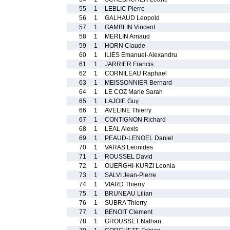
55
1
LEBLIC Pierre
56
1
GALHAUD Leopold
57
1
GAMBLIN Vincent
58
1
MERLIN Arnaud
59
1
HORN Claude
60
1
ILIES Emanuel-Alexandru
61
1
JARRIER Francis
62
1
CORNILEAU Raphael
63
1
MEISSONNIER Bernard
64
1
LE COZ Marie Sarah
65
1
LAJOIE Guy
66
1
AVELINE Thierry
67
1
CONTIGNON Richard
68
1
LEAL Alexis
69
1
PEAUD-LENOEL Daniel
70
1
VARAS Leonides
71
1
ROUSSEL David
72
1
OUERGHI-KURZI Leonia
73
1
SALVI Jean-Pierre
74
1
VIARD Thierry
75
1
BRUNEAU Lilian
76
1
SUBRA Thierry
77
1
BENOIT Clement
78
1
GROUSSET Nathan