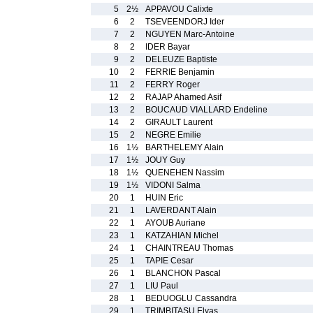
5
2½
APPAVOU Calixte
6
2
TSEVEENDORJ Ider
7
2
NGUYEN Marc-Antoine
8
2
IDER Bayar
9
2
DELEUZE Baptiste
10
2
FERRIE Benjamin
11
2
FERRY Roger
12
2
RAJAP Ahamed Asif
13
2
BOUCAUD VIALLARD Endeline
14
2
GIRAULT Laurent
15
2
NEGRE Emilie
16
1½
BARTHELEMY Alain
17
1½
JOUY Guy
18
1½
QUENEHEN Nassim
19
1½
VIDONI Salma
20
1
HUIN Eric
21
1
LAVERDANT Alain
22
1
AYOUB Auriane
23
1
KATZAHIAN Michel
24
1
CHAINTREAU Thomas
25
1
TAPIE Cesar
26
1
BLANCHON Pascal
27
1
LIU Paul
28
1
BEDUOGLU Cassandra
29
1
TRIMBITASU Elyas