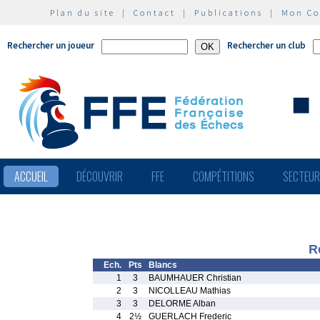
Plan du site
|
Contact
|
Publications
|
Mon C
Rechercher un joueur
Rechercher un club
ACCUEIL
DÉCOUVRIR
FFE
COMPÉTITIONS
SECTEU
R
Ech.
Pts
Blancs
1
3
BAUMHAUER Christian
2
3
NICOLLEAU Mathias
3
3
DELORME Alban
4
2½
GUERLACH Frederic