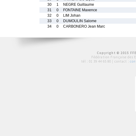
30
1
NEGRE Guillaume
31
0
FONTAINE Maxence
32
0
LIM Johan
33
0
DUMOULIN Salome
34
0
CARBONERO Jean Marc
Copyright © 2015 FFE
Fédération Française des 
tél :
01 39 44 65 80
| contact :
con