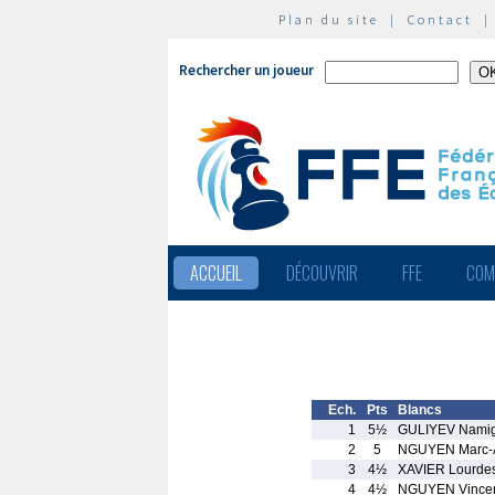
Plan du site
|
Contact
Rechercher un joueur
ACCUEIL
DÉCOUVRIR
FFE
COM
Ech.
Pts
Blancs
1
5½
GULIYEV Nami
2
5
NGUYEN Marc-A
3
4½
XAVIER Lourde
4
4½
NGUYEN Vince