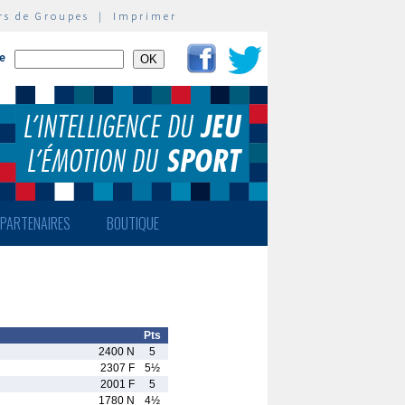
rs de Groupes
|
Imprimer
te
PARTENAIRES
BOUTIQUE
Pts
2400 N
5
2307 F
5½
2001 F
5
1780 N
4½