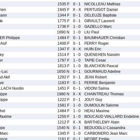
1535 F
0 - 1
NICOLLEAU Mathias
ien
1945 F
X - X
PERTUISOT Daniel
wann
1344 F
0 - 1
DELEUZE Baptiste
te
1775 F
0 - 1
GIRAULT Laurent
1736 F
1 - 0
GAZIELLO Marc
1690 N
1 - 0
LIU Paul
R Philippe
1484 F
0 - 1
BAUMHAUER Christian
Asif
1400 F
0 - 1
FERRY Roger
1347 F
X - X
HUIN Eric
ey
1514 F
1 - 0
QUENEHEN Nassim
er
1797 F
1 - 0
TAPIE Cesar
1813 F
1 - 0
BLANCHON Pascal
-Luc
1650 N
0 - 1
GOURMAUD Adeline
 Akif
1292 F
0 - 1
JEAN Robert
ve
1183 F
0 - 1
FERRIE Benjamin
LACH Nordin
1451 F
0 - 1
VIDONI Salma
ippe
1980 N
X - X
CHAINTREAU Thomas
ippe
1222 F
0 - 1
JOUY Guy
1581 F
1 - 0
DUMOULIN Salome
hel
1484 F
1 - 0
HEAU Maxime
Maxime
1250 F
1 - 0
BOUCAUD VIALLARD Endeline
1212 F
X - X
BARTHELEMY Alain
ppe
1540 N
0 - 1
BEDUOGLU Cassandra
Marc
1345 F
1 - 0
CARBONERO Jean Marc
ence
1161 F
0 - 1
NEGRE Emilie