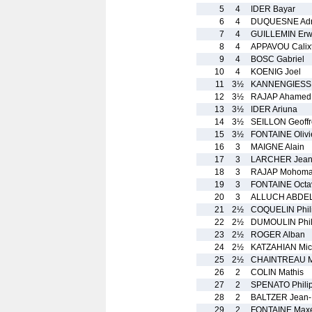
5
4
IDER Bayar
6
4
DUQUESNE Adr
7
4
GUILLEMIN Er
8
4
APPAVOU Calix
9
4
BOSC Gabriel
10
4
KOENIG Joel
11
3½
KANNENGIESSE
12
3½
RAJAP Ahamed 
13
3½
IDER Ariuna
14
3½
SEILLON Geoffr
15
3½
FONTAINE Olivi
16
3
MAIGNE Alain
17
3
LARCHER Jean
18
3
RAJAP Mohomad
19
3
FONTAINE Octa
20
3
ALLUCH ABDEL
21
2½
COQUELIN Phil
22
2½
DUMOULIN Phil
23
2½
ROGER Alban
24
2½
KATZAHIAN Mic
25
2½
CHAINTREAU 
26
2
COLIN Mathis
27
2
SPENATO Phili
28
2
BALTZER Jean-
29
2
FONTAINE Max