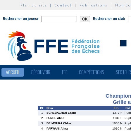
Plan du site
|
Contact
|
Publications
|
Mon C
Rechercher un joueur
Rechercher un club
ACCUEIL
DÉCOUVRIR
FFE
COMPÉTITIONS
SECTEU
Championn
Grille 
Pl
Nom
Elo
Cat.
1
SCHEBACHER Leane
1277 F
Pup
2
FUNEL Alice
1139 F
Pup
3
DE MOURA Chloe
1050 N
Pup
4
PARWANI Alina
1010 N
Pup