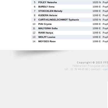
5
FOLEY Natasha
1020 N
Pup
6
BURDLY Ilona
1099 E
Pup
7
STOECKLEN Melody
1099 E
Pup
8
KUDERA Helene
1099 E
Pup
9
CURTI-KLINGELSCHMIDT Typhanie
1050 N
Pup
10
PIAI Crysta
1099 E
Pup
11
MALYGINA Sofia
1099 E
Pup
12
RIANI Hanya
1099 E
Pup
13
WOLFF Louise
1099 E
Pup
14
MOYSES Rose
1099 E
Pup
Copyright © 2015 FFE
Fédération Française des 
tél :
01 39 44 65 80
| contact :
con