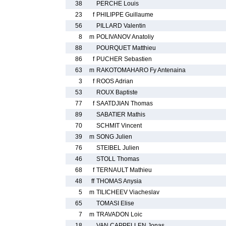
38
PERCHE Louis
23
f
PHILIPPE Guillaume
56
PILLARD Valentin
8
m
POLIVANOV Anatoliy
88
POURQUET Matthieu
86
f
PUCHER Sebastien
63
m
RAKOTOMAHARO Fy Antenaina
3
f
ROOS Adrian
53
ROUX Baptiste
77
f
SAATDJIAN Thomas
89
SABATIER Mathis
70
SCHMIT Vincent
39
m
SONG Julien
76
STEIBEL Julien
46
STOLL Thomas
68
f
TERNAULT Mathieu
48
ff
THOMAS Anysia
5
m
TILICHEEV Viacheslav
65
TOMASI Elise
7
m
TRAVADON Loic
18
VAN CAPPELLEN Jonas