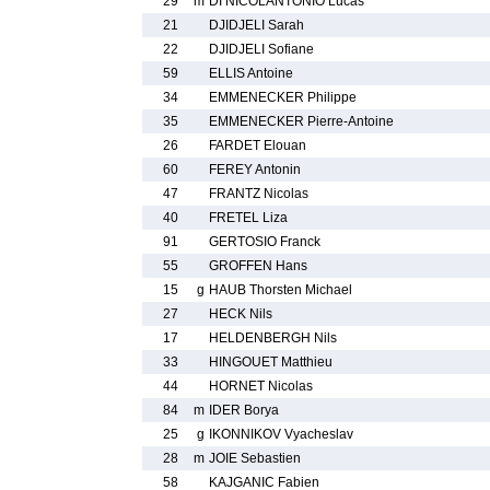
29
m
DI NICOLANTONIO Lucas
21
DJIDJELI Sarah
22
DJIDJELI Sofiane
59
ELLIS Antoine
34
EMMENECKER Philippe
35
EMMENECKER Pierre-Antoine
26
FARDET Elouan
60
FEREY Antonin
47
FRANTZ Nicolas
40
FRETEL Liza
91
GERTOSIO Franck
55
GROFFEN Hans
15
g
HAUB Thorsten Michael
27
HECK Nils
17
HELDENBERGH Nils
33
HINGOUET Matthieu
44
HORNET Nicolas
84
m
IDER Borya
25
g
IKONNIKOV Vyacheslav
28
m
JOIE Sebastien
58
KAJGANIC Fabien