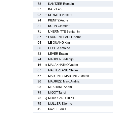
78
KANTZER Romain
37
KATZ Leo
92
m
KEYMER Vincent
24
KIENITZ Andre
31
KUHN Clement
71
L'HERMITTE Benjamin
87
f
LAURENT-PAOLI Pierre
64
f
LE QUANG Kim
66
LECCIA Antoine
83
LEVER Erwan
74
MADDENS Martijn
16
g
MALAKHATKO Vadim
67
MALTEZEANU Stefan
57
MARTINEZ MARTINEZ Mateo
36
m
MAURIZZI Marc Andria
93
MEKHANE Adam
79
m
MIGOT Tangi
73
g
MOUSSARD Jules
75
MULLER Etienne
45
PAVEE Louis