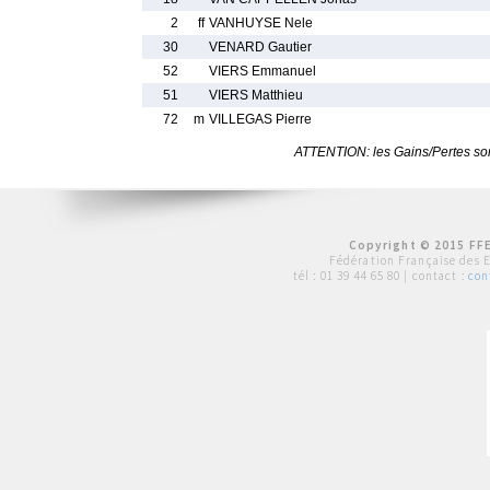
2
ff
VANHUYSE Nele
30
VENARD Gautier
52
VIERS Emmanuel
51
VIERS Matthieu
72
m
VILLEGAS Pierre
ATTENTION: les Gains/Pertes sont
Copyright © 2015 FFE
Fédération Française des 
tél :
01 39 44 65 80
| contact :
con