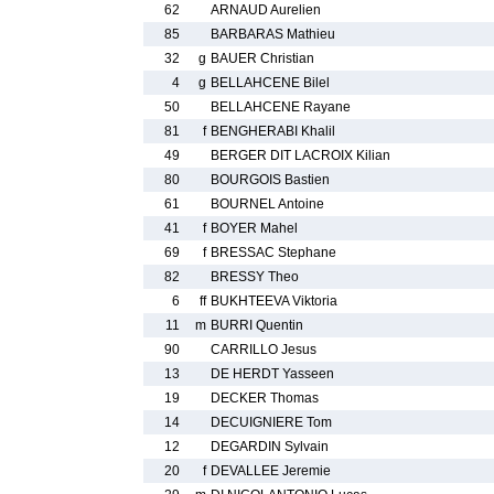
62
ARNAUD Aurelien
85
BARBARAS Mathieu
32
g
BAUER Christian
4
g
BELLAHCENE Bilel
50
BELLAHCENE Rayane
81
f
BENGHERABI Khalil
49
BERGER DIT LACROIX Kilian
80
BOURGOIS Bastien
61
BOURNEL Antoine
41
f
BOYER Mahel
69
f
BRESSAC Stephane
82
BRESSY Theo
6
ff
BUKHTEEVA Viktoria
11
m
BURRI Quentin
90
CARRILLO Jesus
13
DE HERDT Yasseen
19
DECKER Thomas
14
DECUIGNIERE Tom
12
DEGARDIN Sylvain
20
f
DEVALLEE Jeremie